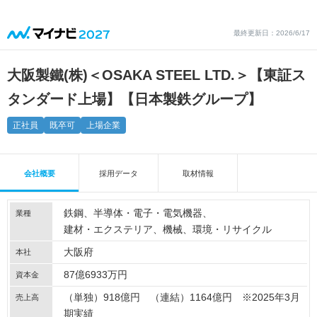
最終更新日：2026/6/17
大阪製鐵(株)＜OSAKA STEEL LTD.＞【東証ス
タンダード上場】【日本製鉄グループ】
正社員
既卒可
上場企業
会社概要
採用データ
取材情報
鉄鋼
半導体・電子・電気機器
業種
建材・エクステリア
機械
環境・リサイクル
大阪府
本社
87億6933万円
資本金
（単独）918億円 （連結）1164億円 ※2025年3月
売上高
期実績