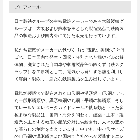
プロフィール
日本製鉄グループの中核電炉メーカーである大阪製鐵グ
ループは、大阪および熊本を主とした製造拠点で鉄鋼製
品の製造および国内外に向けた販売を行っています。
私たち電気炉メーカーの鉄づくりは ”電気炉製鋼法” と呼
ばれ、日本国内で発生・回収・分別された橋やビルの解
体物、廃棄された自動車や家電製品等の鉄くず（鉄スク
ラップ）を主原料として、電気から発生する熱を利用し
て溶解・製鉄し、新たな鉄鋼製品を生み出しています。
電気炉製鋼法で製造された山形鋼や溝形鋼・I形鋼といっ
た一般形鋼類や、異形棒鋼や丸鋼・平鋼の棒鋼類、そし
てレールやエレベータガイドレールの軌条類といった多
種多様な製品は、国内・海外を問わず、建築・土木・製
造業を主とする幅広い産業分野に供給され、人々の豊か
な暮らしの創造を支えています。中でも、中小形サイズ
の山形鋼や溝形鋼および国内で当社のみが製造するエレ