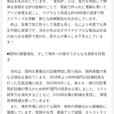
製品を生み出しています。「電気炉」とは、電力を供給して物
体を加熱する炉の総称のことで、黒鉛で作られた電極を用いて
アーク放電を起こし、マグマより高温な約1600度の温度で鉄
スクラップを溶解、新たな鉄鋼製品を生み出しています。
鉄は、安価で加工性そして強度も高く、なにより何度でも再
生可能な資源です。当社が生み出すサステナブルな製品は社会
のあらゆる場所で使われ、皆さんの暮らしを下支えしていま
す！
■国内の基盤強化、そして海外への進出でさらなる成長を目指
す
当社は、国内主要拠点の設備増強に取り組み、国内基盤の更
なる強化を進めています。2018年より約90億円の設備投資を
行った圧延設備に続き、2023年9月にも、省エネ・省CO2型電
気炉設備の導入のため約87億円の投資を公表しました。コスト
競争力を強化するとともに、CO2排出量の削減を実現し、環境
負荷軽減を図っていきます。
また、海外市場に向けても国内・海外の両拠点から積極的に
展開しています。韓国や台湾、東南アジア諸国、オーストラリ