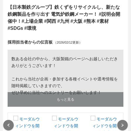
【日本製鉄グループ】鉄くずをリサイクルし、新たな
鉄鋼製品を作り出す 電気炉鉄鋼メーカー！ #説明会開
催中！#上場企業 #関西 #九州 #大阪 #熊本 #素材
#SDGs #環境
採用担当者からの伝言板
（2026/02/12更新）
数ある会社の中から、大阪製鐵のページへお越しいただき
ありがとうございます！
これから当社が企画・参加する各種イベントや選考情報を
随時掲載していきますので、
ぜひ早めに当社へのエントリーをお願いします！
もっと見る
Previous
Next