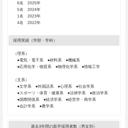
大学、関西学院大学、北九州市立大学、近畿大学、近畿
6名 2025年
職業能力開発大学校（応用課程）、熊本大学、熊本県立
5名 2024年
大学、甲南大学、神戸大学、神戸市外国語大学、札幌大
1名 2023年
学、成城大学、摂南大学、創価大学、千葉工業大学、中
4名 2022年
央大学、帝京大学、東京農業大学、同志社大学、名古屋
工業大学、日本大学、日本工業大学、兵庫県立大学、広
島大学、室蘭工業大学、明治大学、桃山学院大学、山形
採用実績（学部・学科）
大学、山梨県立大学、立命館大学、龍谷大学、和歌山大
学
（理系）
＜短大・高専・専門学校＞
●電気・電子系 ●材料系 ●機械系
大阪公立大学工業高等専門学校、熊本高等専門学校
●応用化学・物質系 ●物理化学系 ●情報工学
（文系）
●文学系 ●外国語系 ●心理系 ●社会学系
●スポーツ・体育・健康系 ●法律学系 ●政治学系
●国際関係系 ●経済学系 ●経営学・商学系
●会計学系 ●農学系
過去3年間の新卒採用者数（男女別）