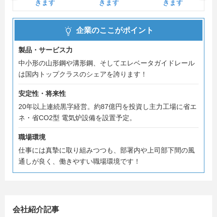
企業のここがポイント
製品・サービス力
中小形の山形鋼や溝形鋼、そしてエレベータガイドレール
は国内トップクラスのシェアを誇ります！
安定性・将来性
20年以上連続黒字経営。約87億円を投資し主力工場に省エ
ネ・省CO2型 電気炉設備を設置予定。
職場環境
仕事には真摯に取り組みつつも、部署内や上司部下間の風
通しが良く、働きやすい職場環境です！
会社紹介記事