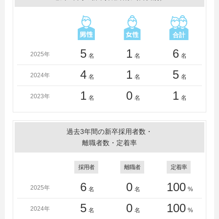
5
1
6
2025年
名
名
名
4
1
5
2024年
名
名
名
1
0
1
2023年
名
名
名
過去3年間の新卒採用者数・
離職者数・定着率
採用者
離職者
定着率
6
0
100
2025年
名
名
%
5
0
100
2024年
名
名
%