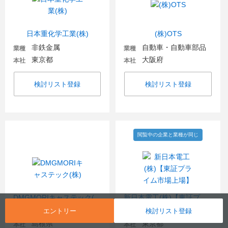
日本重化学工業(株)
(株)OTS
非鉄金属
自動車・自動車部品
業種
業種
東京都
大阪府
本社
本社
検討リスト登録
検討リスト登録
閲覧中の企業と業種が同じ
DMGMORIキャステック(株)
新日本電工(株)【東証プライム市場上場】
エントリー
検討リスト登録
機械
鉄鋼
業種
業種
島根県
東京都
本社
本社