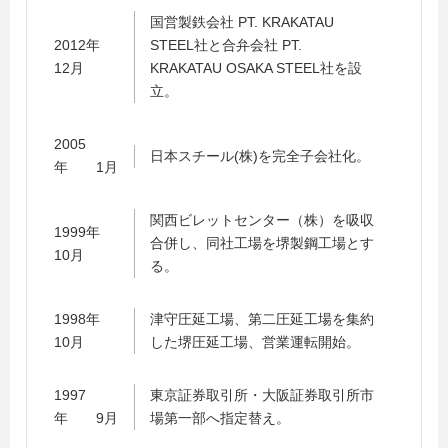
国営製鉄会社 PT. KRAKATAU
2012年
STEEL社と合弁会社 PT.
12月
KRAKATAU OSAKA STEEL社を設
立。
2005
日本スチール(株)を完全子会社化。
年 1月
関西ビレットセンター（株）を吸収
1999年
合併し、同社工場を堺製鋼工場とす
10月
る。
1998年
津守圧延工場、第二圧延工場を集約
10月
した堺圧延工場、営業運転開始。
1997
東京証券取引所・大阪証券取引所市
年 9月
場第一部へ指定替え。