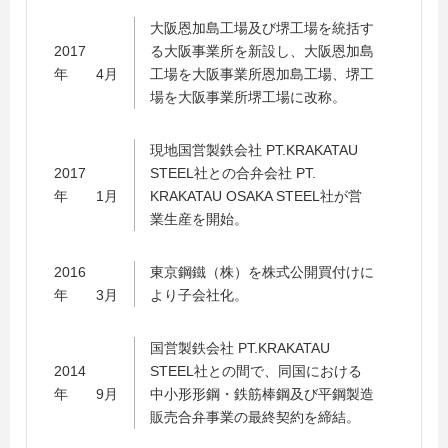
大阪恩加島工場及び堺工場を統括す
2017
る大阪事業所を新設し、大阪恩加島
年 4月
工場を大阪事業所恩加島工場、堺工
場を大阪事業所堺工場に改称。
現地国営製鉄会社 PT.KRAKATAU
2017
STEEL社との合弁会社 PT.
年 1月
KRAKATAU OSAKA STEEL社が営
業生産を開始。
2016
東京鋼鐵（株）を株式公開買付けに
年 3月
より子会社化。
国営製鉄会社 PT.KRAKATAU
2014
STEEL社との間で、同国における
年 9月
中小形形鋼・鉄筋棒鋼及び平鋼製造
販売合弁事業の最終契約を締結。