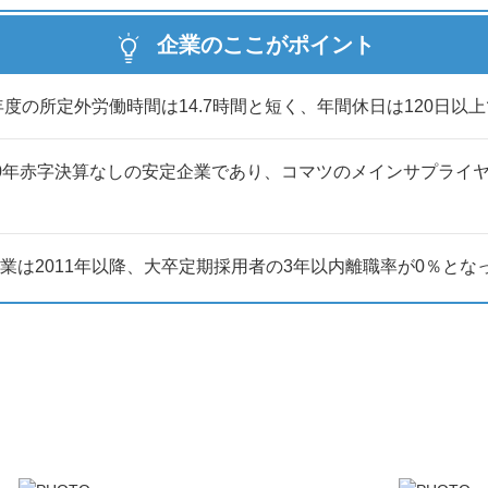
企業のここがポイント
動～で長津工業を取り上げていただきました！】
業が取り上げられております。
4年度の所定外労働時間は14.7時間と短く、年間休日は120日
長の思いが
、
さい！
0年赤字決算なしの安定企業であり、コマツのメインサプライ
業は2011年以降、大卒定期採用者の3年以内離職率が0％とな