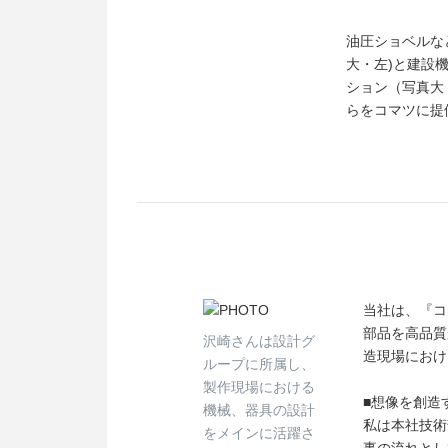
油圧ショベルな
大・左)と建設
ション（写真大
らをコマツに提
当社は、『コ
部品を高品質
沢崎さんは設計グ
造現場におけ
ループに所属し、
製作現場における
■想像を創造
機械、器具の設計
私は本社技術
をメインに活躍さ