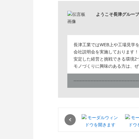
ようこそ長津グルー
長津工業ではWEB上や工場見学
会社説明会を実施しております！
安定した経営と挑戦できる環境2
モノづくりに興味のある方は、ぜ
------------------------------------------
皆さん、こんにちは！
当社は、コマツのメインサプライ
建設機械や産業機械の足回り部品
トランスミッションなどを主とし
Previous
様々な部品を幅広く製造している