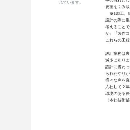
事の流れとし
れています。
要望をくみ取
※1加工、
設計の際に重
考えることで
か』『製作コ
これらの工程
設計業務は裏
滅多にありま
設計に携わっ
られたやりが
様々な声を直
入社して２年
環境のある長
〈本社技術部