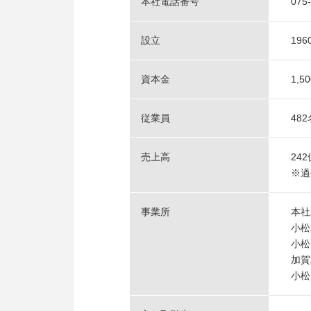
本社電話番号
075
設立
19
資本金
1,5
従業員
48
売上高
24
※過
事業所
本
小
小
加
小