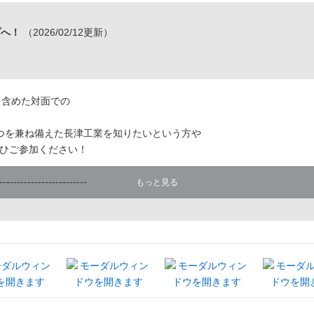
プへ！
（2026/02/12更新）
を含めた対面での
つを兼ね備えた長津工業を知りたいという方や
ひご参加ください！
-------------------------
もっと見る
ヤーとして
（履帯）や
て、
会社です。