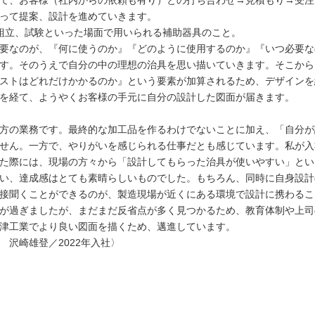
て、お客様（社内からの依頼も有り）との打ち合わせ→見積もり→受注
って提案、設計を進めていきます。
組立、試験といった場面で用いられる補助器具のこと。
要なのが、『何に使うのか』『どのように使用するのか』『いつ必要な
す。そのうえで自分の中の理想の治具を思い描いていきます。そこから
ストはどれだけかかるのか』という要素が加算されるため、デザインを
を経て、ようやくお客様の手元に自分の設計した図面が届きます。
方の業務です。最終的な加工品を作るわけでないことに加え、「自分が
せん。一方で、やりがいを感じられる仕事だとも感じています。私が入
た際には、現場の方々から「設計してもらった治具が使いやすい」とい
い、達成感はとても素晴らしいものでした。もちろん、同時に自身設計
接聞くことができるのが、製造現場が近くにある環境で設計に携わるこ
が過ぎましたが、まだまだ反省点が多く見つかるため、教育体制や上司
津工業でより良い図面を描くため、邁進しています。
 沢崎雄登／2022年入社〉