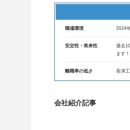
【読売テレビ BEAT～時代の鼓
2025年3月1日（土）に長津工
職場環境
202
長津工業の仕事に対する思い、社
伝わる内容となっておりますので
是非、皆さんもご覧になってくだ
安定性・将来性
過去1
ます！
離職率の低さ
長津工
会社紹介記事