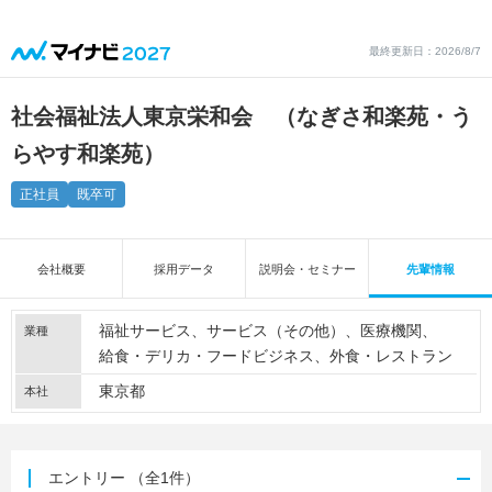
最終更新日：2026/8/7
社会福祉法人東京栄和会 （なぎさ和楽苑・う
らやす和楽苑）
正社員
既卒可
会社概要
採用データ
説明会・セミナー
先輩情報
福祉サービス
サービス（その他）
医療機関
業種
給食・デリカ・フードビジネス
外食・レストラン
東京都
本社
エントリー
（全1件）