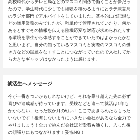
高校時代からテレビ局などのマスコミ関係で働くことが夢だっ
たので、学生時代に少しでも経験を積めるようにとラテ兼営局
のラジオ部門でアルバイトをしていました。基本的には記録な
どの雑用業務のみでしたが、秒単位で管理されていたり、何か
あるとすぐその情報を伝える臨機応変な対応が求められたりす
る環境を学生から体感することができていたのはよかったかな
と思います。自分の知っているマスコミと実際のマスコミの働
き方などの誤差をなくすことにつながっていたので入社してか
ら大きなギャップはなかったように感じます。
就活生へメッセージ
今が一番きついかもしれないけど、それを乗り越えた先に必ず
喜びや達成感が待っています。受験などと違って就活は1年も
かからない、たった数か月の戦い！ここであきらめたらもった
いないです！後悔しないようにいきたい会社があるなら全力で
やりましょう！全力で挑んだ会社ほど愛着も沸くし、入った後
の頑張りにもつながります！妥協NG！