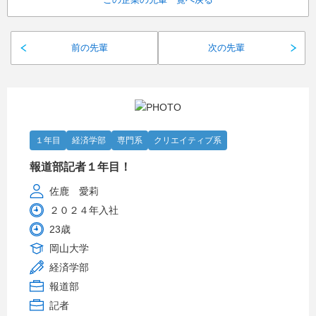
前の先輩
次の先輩
１年目
経済学部
専門系
クリエイティブ系
報道部記者１年目！
佐鹿 愛莉
２０２４年入社
23歳
岡山大学
経済学部
報道部
記者