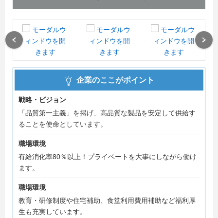
★説明会と一次選考では、コロナウイルス感染対策を鑑み
オンラインにて対応させて頂きます。
また来社時には、検温させて頂きますので、御承知おき下
Previous
Next
さい。★
皆様からのエントリーをお待ちしております。
企業のここがポイント
戦略・ビジョン
「品質第一主義」を掲げ、高品質な製品を安定して供給す
ることを使命としています。
職場環境
有給消化率80％以上！プライベートを大事にしながら働け
ます。
職場環境
教育・研修制度や住宅補助、食堂利用費用補助など福利厚
生も充実しています。