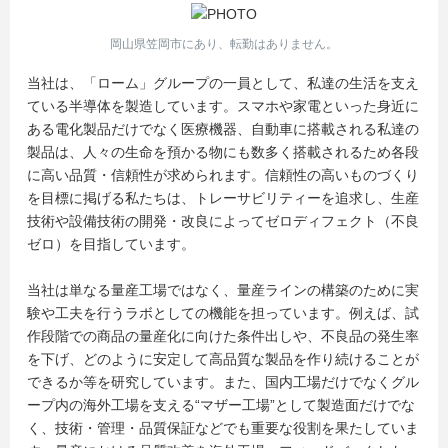
岡山県笠岡市にあり、転勤はありません。
当社は、「ローム」グループの一員として、私達の生活を支え
ている半導体を製造しています。スマホや家電といった身近に
ある電化製品だけでなく医療機器、自動車に搭載される私達の
製品は、人々の生命を預かる物にも数多く搭載されるため各段
に高い品質・信頼性が求められます。信頼性の高いものづくり
を目標に掲げる私たちは、トレーサビリティーを追求し、生産
技術や設備技術の開発・改良によってゼロディフェクト（不良
ゼロ）を目指しています。
当社は単なる量産工場ではなく、量産ラインの構築のために実
験や工夫を行うラボとしての機能を担っています。例えば、試
作段階での商品の量産化に向けた条件出しや、不良品の発生率
を下げ、どのように安定して高品質な製品を作り続けることが
できるか等を研究しています。また、国内工場だけでなくグル
ープ内の海外工場を支える“マザー工場”として製造面だけでな
く、技術・管理・品質保証などでも重要な役割を果たしていま