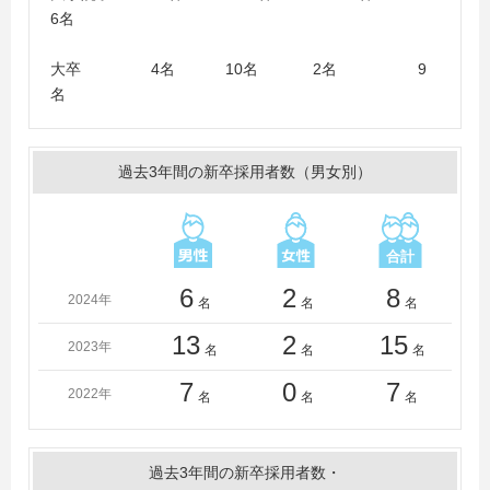
学、神戸大学、九州工業大学、福岡大学、福岡工業大
6名
学、九州産業大学、西日本工業大学、佐賀大学、第一工
業大学、熊本大学、関西大学、長岡技術科学大学、長崎
大卒 4名 10名 2名 9
大学、名古屋工業大学、大分大学、福山市立大学、中国
名
職業能力開発大学校（応用課程）、横浜国立大学、山陽
小野田市立山口東京理科大学、芝浦工業大学、下関市立
大学
過去3年間の新卒採用者数（男女別）
＜短大・高専・専門学校＞
津山工業高等専門学校、松江工業高等専門学校
そのほか過去採用実績校多数あり
6
2
8
2024年
名
名
名
13
2
15
2023年
名
名
名
7
0
7
2022年
名
名
名
過去3年間の新卒採用者数・