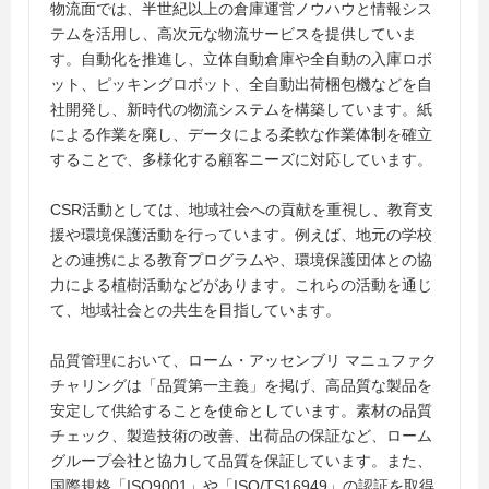
物流面では、半世紀以上の倉庫運営ノウハウと情報シス
テムを活用し、高次元な物流サービスを提供していま
す。自動化を推進し、立体自動倉庫や全自動の入庫ロボ
ット、ピッキングロボット、全自動出荷梱包機などを自
社開発し、新時代の物流システムを構築しています。紙
による作業を廃し、データによる柔軟な作業体制を確立
することで、多様化する顧客ニーズに対応しています。
CSR活動としては、地域社会への貢献を重視し、教育支
援や環境保護活動を行っています。例えば、地元の学校
との連携による教育プログラムや、環境保護団体との協
力による植樹活動などがあります。これらの活動を通じ
て、地域社会との共生を目指しています。
品質管理において、ローム・アッセンブリ マニュファク
チャリングは「品質第一主義」を掲げ、高品質な製品を
安定して供給することを使命としています。素材の品質
チェック、製造技術の改善、出荷品の保証など、ローム
グループ会社と協力して品質を保証しています。また、
国際規格「ISO9001」や「ISO/TS16949」の認証を取得