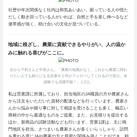
社歴や年次関係なく社内は和気あいあい。困っている人や慌た
だしく動き回っている人がいれば、自然と手を差し伸べるなど
連帯感が強く、助け合いの文化が息づいている。
地域に根ざし、農業に貢献できるやりがい、人の温か
みに触れる喜びがここに。
左から下村さんと中垣さん。「農業の知識がなく、これから農業に関わ
りたい人でも頼りになる先輩や上司がフォローしてくれるので安心。未
経験でも活躍可能！」と2人。
私は営業課に所属しており、担当地区のJA職員の方や農家さん
から注文をいただいた資材の配達などを行っています。農家さ
んから悩みや困り事に対して相談を受けることも多く、幅広い
商材の中から最適なものをご提案。また、お見積りを提出する
ほか、新商品の試験活動なども行います。営業1課は、主に鳴
門地区を担当。さつまいも農家さんが多くいらっしゃり、訪問
を重ねる度にJAや農家の方と親密な関係を築くことができ、頼