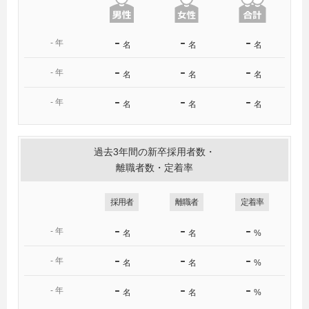
-
-
-
-
年
名
名
名
-
-
-
-
年
名
名
名
-
-
-
-
年
名
名
名
過去3年間の新卒採用者数・
離職者数・定着率
採用者
離職者
定着率
-
-
-
-
年
名
名
%
-
-
-
-
年
名
名
%
-
-
-
-
年
名
名
%