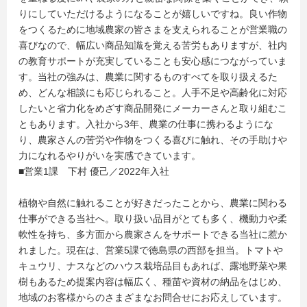
りにしていただけるようになることが嬉しいですね。良い作物
をつくるために地域農家の皆さまを支えられることが営業職の
喜びなので、幅広い商品知識を覚える苦労もありますが、社内
の教育サポートが充実していることも安心感につながっていま
す。当社の強みは、農業に関するものすべてを取り扱えるた
め、どんな相談にも応じられること。人手不足や高齢化に対応
したいと省力化をめざす商品開発にメーカーさんと取り組むこ
ともあります。入社から3年、農業の仕事に携わるようにな
り、農家さんの苦労や作物をつくる喜びに触れ、その手助けや
力になれるやりがいを実感できています。
■営業1課 下村 優己／2022年入社
植物や自然に触れることが好きだったことから、農業に関わる
仕事ができる当社へ。取り扱い品目がとても多く、機動力や柔
軟性を持ち、多方面から農家さんをサポートできる当社に惹か
れました。現在は、営業5課で徳島県の西部を担当。トマトや
キュウリ、ナスなどのハウス栽培品目もあれば、露地野菜や果
樹もあるため提案内容は幅広く、種苗や資材の納品をはじめ、
地域のお客様からのさまざまなお問合せにお応えしています。