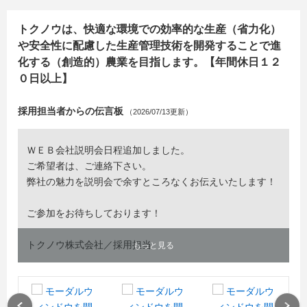
トクノウは、快適な環境での効率的な生産（省力化）
や安全性に配慮した生産管理技術を開発することで進
化する（創造的）農業を目指します。【年間休日１２
０日以上】
採用担当者からの伝言板
（2026/07/13更新）
ＷＥＢ会社説明会日程追加しました。
ご希望者は、ご連絡下さい。
弊社の魅力を説明会で余すところなくお伝えいたします！
ご参加をお待ちしております！
トクノウ株式会社／採用担当
もっと見る
Previous
Next