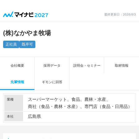
最終更新日：2026/8/3
(株)なかやま牧場
正社員
既卒可
会社概要
採用データ
説明会・セミナー
取材情報
先輩情報
ギモンに回答
スーパーマーケット
食品
農林・水産
業種
商社（食品・農林・水産）
専門店（食品・日用品）
広島県
本社