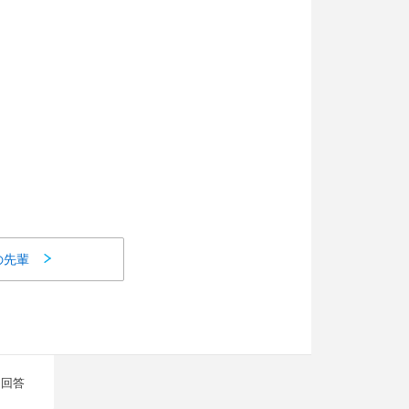
の先輩
に回答