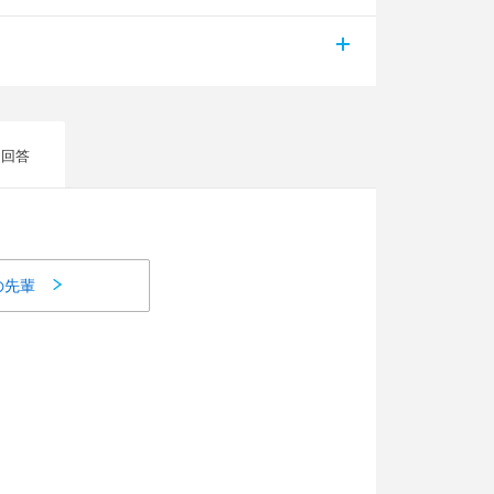
に回答
の先輩