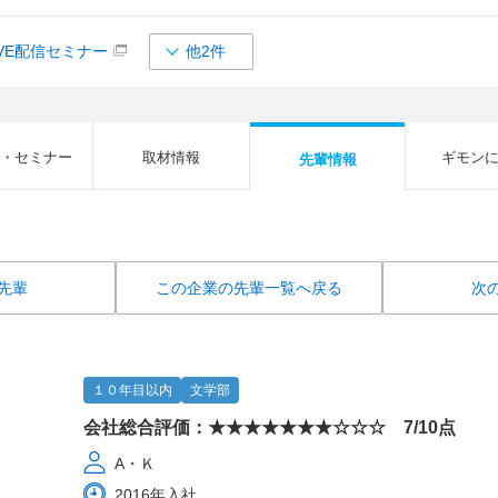
IVE配信セミナー
他2件
・セミナー
取材情報
ギモン
先輩情報
先輩
この企業の先輩一覧へ戻る
次
１０年目以内
文学部
会社総合評価：★★★★★★★☆☆☆ 7/10点
A・Ｋ
2016年入社