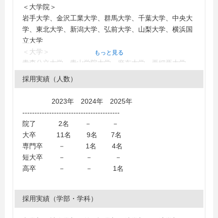
＜大学院＞
岩手大学、金沢工業大学、群馬大学、千葉大学、中央大
学、東北大学、新潟大学、弘前大学、山梨大学、横浜国
立大学
＜大学＞
もっと見る
青森公立大学、青山学院大学、麻布大学、亜細亜大学、
茨城大学、江戸川大学、桜美林大学、大阪芸術大学、大
採用実績（人数）
阪樟蔭女子大学、大阪市立大学、大妻女子大学、学習院
大学、神奈川大学、金沢大学、関東学院大学、共栄大
2023年 2024年 2025年
学、群馬県立女子大学、甲南大学、神戸学院大学、國學
----------------------------------------
院大學、国士舘大学、駒澤大学、埼玉大学、埼玉工業大
院了 2名 － －
学、サイバー大学、作新学院大学、滋賀大学、実践女子
大卒 11名 9名 7名
大学、島根大学、城西大学、上智大学、信州大学、駿河
専門卒 － 1名 4名
台大学、専修大学、創価大学、高崎経済大学、高千穂大
短大卒 － － －
学、拓殖大学、玉川大学、千葉大学、千葉商科大学、中
高卒 － － 1名
央大学、中央学院大学、帝京大学、帝京平成大学、テン
プル大学、東海大学、東京家政大学、東京経済大学、東
京工科大学、東京工業大学、東京情報大学、東京電機大
採用実績（学部・学科）
学、東京農業大学、東京理科大学、東北大学、東洋大