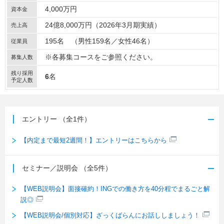
4,000万円
資本金
24億8,000万円（2026年3月期実績）
売上高
195名 （男性159名／女性46名）
従業員
※各募集コースをご参照ください。
募集人数
残り採用
6
名
予定人数
エントリー
（全1件）
【内定まで最短2週間！】エントリーはこちらから
セミナー／説明会
（全5件）
【WEB説明会】面接確約！INGでの働き方を40分程でまるごと解
説◎
【WEB説明会/個別対応】ざっくばらんにお話ししましょう！