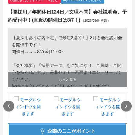
積極的に受付中 のコースあり
My Career Boxで応募可
【夏採用／年間休日124日／文理不問】会社説明会、予
約受付中！(直近の開催日は8/7！)
（2026/08/04更新）
【夏採用あり◎内々定まで最短2週間！】8月も会社説明会
を開催中です！
開催日→→→8/7(金)11:00～
「会社概要」「採用データ」をご覧になり、ご興味・ご関
心を持たれた方は、是非セミナー画面よりエントリーして
ください。
もっと見る
皆様にお会いできること楽しみにしております(^^)/
Previous
Next
企業のここがポイント