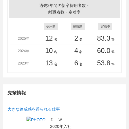
過去3年間の新卒採用者数・
離職者数・定着率
採用者
離職者
定着率
12
2
83.3
2025年
名
名
%
10
4
60.0
2024年
名
名
%
13
6
53.8
2023年
名
名
%
先輩情報
大きな達成感を得られる仕事
Ｄ．Ｗ．
2020年入社