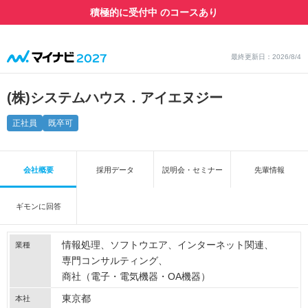
積極的に受付中 のコースあり
最終更新日：2026/8/4
(株)システムハウス．アイエヌジー
正社員
既卒可
会社概要
採用データ
説明会・セミナー
先輩情報
ギモンに回答
情報処理
ソフトウエア
インターネット関連
業種
専門コンサルティング
商社（電子・電気機器・OA機器）
東京都
本社