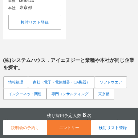
建築設計
業種
東京都
本社
検討リスト登録
(株)システムハウス．アイエヌジー
と業種や本社が同じ企業
を探す。
情報処理
商社（電子・電気機器・OA機器）
ソフトウエア
インターネット関連
専門コンサルティング
東京都
6
残り採用予定人数
名
(株)システムハウス．アイエヌジー
を志望している他のマイ
説明会の予約可
エントリー
検討リスト登録
ナビ会員は、このような企業も志望しています。