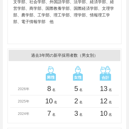
学、獨協大学、豊橋技術科学大学、名古屋商科大学、日
文学部、社会学部、外国語学部、法学部、経済学部、経
本大学、日本女子大学、日本体育大学、福島大学、文教
営学部、商学部、国際教養学部、国際経済学部、文理学
大学、法政大学、武蔵大学、武蔵野大学、明海大学、明
部、農学部、工学部、理工学部、理学部、情報理工学
治大学、明治学院大学、明星大学、目白大学、山口大
部、電子情報学部 他
学、立教大学、琉球大学、麗澤大学、早稲田大学、中京
大学
＜短大・高専・専門学校＞
奄美情報処理専門学校、九州電気専門学校、ＨＡＬ東
京、東京ＩＴ会計公務員専門学校大宮校、日本工学院専
過去3年間の新卒採用者数（男女別）
門学校、日本工学院八王子専門学校、日本電子専門学
校、横浜公務員＆ＩＴ会計専門学校
8
5
13
2026年
名
名
名
10
2
12
2025年
名
名
名
7
3
10
2024年
名
名
名