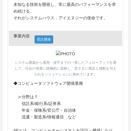
未知なる技術を開発し、常に最高のパフォーマンスを求
め続ける。
それがシステムハウス．アイエヌジーの使命です。
事業内容
受託開発
システム構築から運用・保守までの一貫したフォローアップを通
して、社会の発展に積極的に貢献し、皆さまに満足と感動を与え
られるソリューションに努めています。
◆コンピュータソフトウェア開発業務
≫分野は？
信託系/銀行系/証券系
年金・保険系/官公庁・自治体
流通・製造系/情報通信 など
SEとは、コンピューターシステムを設計・構築したり、