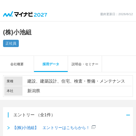
最終更新日：2026/6/12
(株)小池組
正社員
会社概要
採用データ
説明会・セミナー
建設
建築設計
住宅
検査・整備・メンテナンス
業種
新潟県
本社
エントリー
（全1件）
【(株)小池組】 エントリーはこちらから！