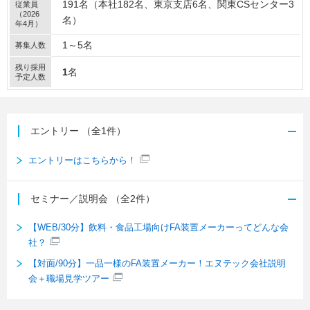
191名（本社182名、東京支店6名、関東CSセンター3
従業員
（2026
名）
年4月）
1～5名
募集人数
残り採用
1
名
予定人数
エントリー
（全1件）
エントリーはこちらから！
セミナー／説明会
（全2件）
【WEB/30分】飲料・食品工場向けFA装置メーカーってどんな会
社？
【対面/90分】一品一様のFA装置メーカー！エヌテック会社説明
会＋職場見学ツアー