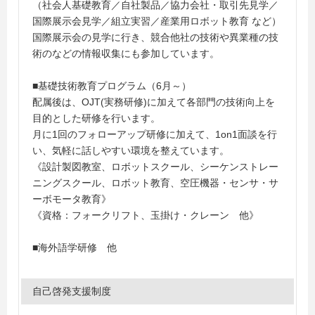
（社会人基礎教育／自社製品／協力会社・取引先見学／
国際展示会見学／組立実習／産業用ロボット教育 など）
国際展示会の見学に行き、競合他社の技術や異業種の技
術のなどの情報収集にも参加しています。
■基礎技術教育プログラム（6月～）
配属後は、OJT(実務研修)に加えて各部門の技術向上を
目的とした研修を行います。
月に1回のフォローアップ研修に加えて、1on1面談を行
い、気軽に話しやすい環境を整えています。
《設計製図教室、ロボットスクール、シーケンストレー
ニングスクール、ロボット教育、空圧機器・センサ・サ
ーボモータ教育》
《資格：フォークリフト、玉掛け・クレーン 他》
■海外語学研修 他
自己啓発支援制度