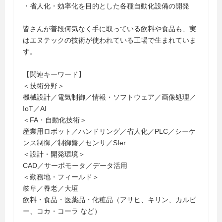
・省人化・効率化を目的とした各種自動化設備の開発
皆さんが普段何気なく手に取っている飲料や食品も、実
はエヌテックの技術が使われている工場で生まれていま
す。
【関連キーワード】
＜技術分野＞
機械設計／電気制御／情報・ソフトウェア／画像処理／
IoT／AI
＜FA・自動化技術＞
産業用ロボット／ハンドリング／省人化／PLC／シーケ
ンス制御／制御盤／センサ／SIer
＜設計・開発環境＞
CAD／サーボモータ／データ活用
＜勤務地・フィールド＞
岐阜／養老／大垣
飲料・食品・医薬品・化粧品（アサヒ、キリン、カルビ
ー、コカ・コーラ など）