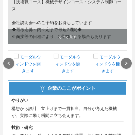
【技術職コース】機械デザインコース・システム制御コー
ス
会社説明会へのご予約をお待ちしています！
◆選考応募～内々定まで最短2週間◆
※面接等の日程により、3週間になる場合もあります
もっと見る
どの職種からも、アイデアがカタチになり、機械が動く瞬
間に立ち会うことができる環境です！
Previous
Next
企業のここがポイント
やりがい
構想から設計、立上げまで一貫担当。自分が考えた機械
が、実際に動く瞬間に立ち会えます。
技術・研究