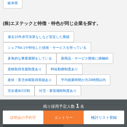
岐阜県
(株)エヌテック
と特徴・特色が同じ企業を探す。
過去10年赤字決算なしなど安定した業績
シェアNo.1や特化した技術・サービスを持っている
多角的な事業展開をしている
新商品・サービス開発に積極的
資格取得支援制度あり
時短勤務制度あり
産休・育児休暇取得実績あり
平均残業時間が月20時間以内
完全週休2日制
社宅・家賃補助制度あり
1
残り採用予定人数
名
URLをメールで送る
説明会の予約可
エントリー
検討リスト登録