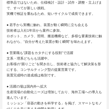
標準品ではないため、仕様検討・設計・試作・調整・立上げま
で、すべてが新しい挑戦。
実機で検証を重ねるため、短いサイクルで成長できます。
● 若手から実機に触れ、装置が動く瞬間に立ち会える
技術者は入社1年目から案件に参加。
ロボット、カメラ、照明、搬送機構など、多様な要素技術に触
れながら、“自分が考えた装置が動く瞬間”を味わえます。
● 営業職も“課題をカタチにする役割”で活躍
文系・理系どちらも活躍中。
お客様の“困りごと”を聞き出し、技術者と協力して解決策を形
にする、コンサルティング型の提案営業です。
装置完成時の達成感は格別です。
● 活躍の場は国内外へ拡大
生産現場の自動化ニーズは増加しており、海外工場への導入も
進んでいます。
ミッション「容器の動きを科学する」を掲げ、スマートなモノ
づくりを共に支える仲間を歓迎します。