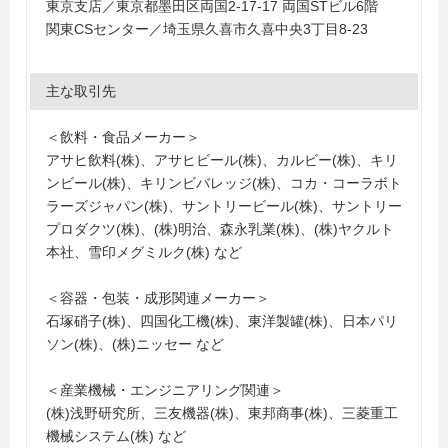
東京支店／東京都墨田区両国2-17-17 両国STビル6階
関東CSセンター／埼玉県久喜市久喜中央3丁目8-23
主な取引先
＜飲料・食品メーカー＞
アサヒ飲料(株)、アサヒビール(株)、カルビー(株)、キリ
ンビール(株)、キリンビバレッジ(株)、コカ・コーラボト
ラーズジャパン(株)、サントリービール(株)、サントリー
プロダクツ(株)、(株)明治、森永乳業(株)、(株)ヤクルト
本社、雪印メグミルク(株) など
＜容器・包装・成形関連メーカー＞
石塚硝子(株)、四国化工機(株)、東洋製罐(株)、日本パリ
ソン(株)、(株)ニッセー など
＜産業機械・エンジニアリング関連＞
(株)浅野研究所、三友機器(株)、東邦商事(株)、三菱重工
機械システム(株) など