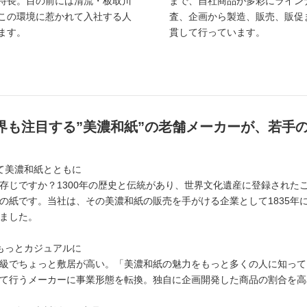
特長。目の前には清流・板取川
まで、自社商品が多彩にライン
この環境に惹かれて入社する人
査、企画から製造、販売、販促
ます。
貫して行っています。
世界も注目する”美濃和紙”の老舗メーカーが、若手
て美濃和紙とともに
存じですか？1300年の歴史と伝統があり、世界文化遺産に登録された
の紙です。当社は、その美濃和紙の販売を手がける企業として1835年に
ました。
もっとカジュアルに
級でちょっと敷居が高い。「美濃和紙の魅力をもっと多くの人に知って
て行うメーカーに事業形態を転換。独自に企画開発した商品の割合を高