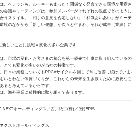
は、ベテランも、ルーキーもまったく関係なく発言できる環境が用意さ
の会議やミーティングは、参加メンバーがそれぞれの視点でどのように
合うスタイル。「相手の意見を否定しない」「和気あいあい」がミーテ
環境のなかから「新しい発想」が次々と生まれ、それが成果（業績）に
に新しいことに挑戦＝変化の多い企業です
は、市場の変化・お客さまの都合を第一優先で仕事に取り組んでいるの
。とても変化が多いのが当社の特徴です。
、日々の業務についてもPDCAサイクルを回して常に改善し続けていま
をいとわない体質づくりが、これからの未来を生き抜くために必要なこ
あると考えているからです。
は、海外事業に積極的に取り組んで参ります。
)F-NEXTホールディングス／古川紙工(株)／(株)EPIS
ネクストホールディングス