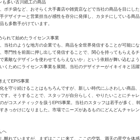
ンも多い古川紙工の商品
、ポチ袋など、おそらく大手書店や雑貨店などで当社の商品を目にした
手デザイナーと営業担当が感性を存分に発揮し、カタチにしている商品
品も多数手がけています。
められて始めたライセンス事業
、当社のような地方の企業でも、商品を全世界発信することが可能にな
、専門性を前面に押し出して発信することで、関心を持ってもらえるチ
で素敵なデザインを使わせてもらえないか」という依頼が舞い込むよう
いくためにライセンス事業を展開。当社のデザイナーがイキイキと活躍
えてEPIS事業
化を守り続けることはもちろんですが、新しい時代にふさわしい商品、
です。そうすることで、スタッフが自分らしく、やりたいことにチャレ
のがコスメティックを扱うEPIS事業。当社のスタッフは若手が多く、
すきっかけになりました。市場でニーズがあるものにどんどんチャレンジし
んへ
し離れていますが、まずはここに来て、ここの空気、満天の星空を体感