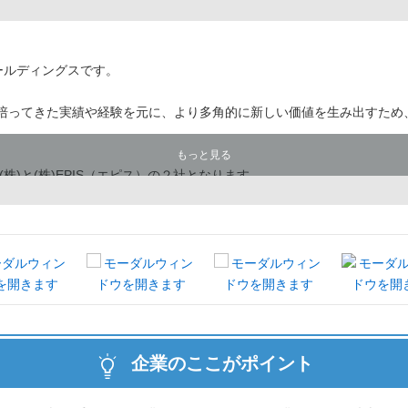
ホールディングスです。
で培ってきた実績や経験を元に、より多角的に新しい価値を生み出すため、
もっと見る
株)と(株)EPIS（エピス）の２社となります。
、岐阜県美濃市において、伝統ある美濃和紙の文具商品を中心に取り扱
執することなく、定評のある企画力とデザイン力を生かした商品開発で
化粧品の企画開発、製造、販売を行う会社です。「心地よく
トを元に、優しくて使いやすく、生活に寄り添ったスキンケア商品を企
企業のここがポイント
んじたモノ、素材を活かしたモノ、デザイン性に溢れるモノ、生活に寄
していく…そんな仕事を一緒にやってくれる皆さんを募集しています。