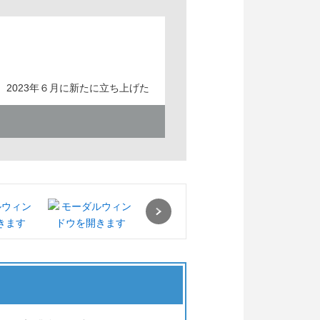
2023年６月に新たに立ち上げた
う老舗企業です。伝統文化を継承
、常に新しい事業展開を目指して
Next
画開発して多くのお客様にご愛用
り添い豊かに彩るモノを様々なカ