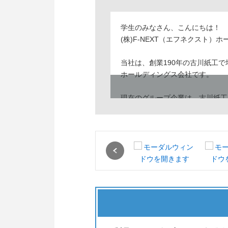
学生のみなさん、こんにちは！
(株)F-NEXT（エフネクスト）
当社は、創業190年の古川紙工
ホールディングス会社です。
現在のグループ企業は、古川紙工(
古川紙工は、天保6年の創業以来
して大切に守りつつも、それに固
おります。
Previous
EPISは、平成30年3月設立の
過ごせる毎日を」というコンセプ
していただいております。
グループ全体を通して、伝統を重
タチでブランドごとに企画・提案