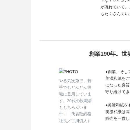
トなデザインが
が流れていて、
もたくさんくい
創業190年。
●創業、そし
美濃和紙をご
やる気次第で、若
になった良質
手でもどんどん役
守り続けてき
職に登用していま
す。20代の役職者
●美濃和紙を
ももちろんいま
美濃和紙は高
す！（代表取締役
販売を一貫し
社長／古川慎人）