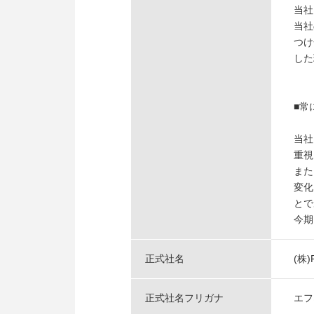
当社
当社
つけ
した
■常
当社
重視
また
変化
とで
今期
正式社名
(株
正式社名フリガナ
エフ