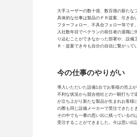
大手ユーザーの数十億、数百億の新たな
具体的な仕事は製品のＰＲ提案、引き合
フターフォロー、不具合フォロー等です
入社数年目でベテランの前任者の退職に
り込むことができなかった部署や、設備
Ｒ・提案でき今も自分の自信に繋がって
今の仕事のやりがい
導入いただいた設備1台でお客様の売上が
不利な状況から競合他社との一騎打ちで
が立ち上がり新たな製品が生まれお客様
の際も同じ設備メーカーで受注できたと
その中でも一番の思い出に残っているの
受注することができました。今は思い出