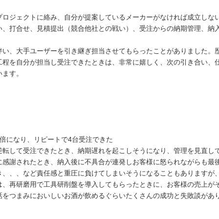
プロジェクトに絡み、自分が提案しているメーカーがなければ成立しな
い、打合せ、見積提出（競合他社との戦い）、受注からの納期管理、納
。
伴い、大手ユーザーを引き継ぎ担当させてもらったことがありました。
工程を自分が担当し受注できたときは、非常に嬉しく、次の引き合い、
います。
倍になり、リピートで4台受注できた
逆転して受注できたとき、納期遅れを起こしそうになり、管理を見直し
に感謝されたとき、納入後に不具合が連発しお客様に怒られながらも最
き、、、など責任感と重圧に負けてしまいそうになることもありますが
は、再研磨用で工具研削盤を導入してもらったときに、お客様の売上が
話をつまみにおいしいお酒が飲めるぐらいたくさんの成功と失敗談があ