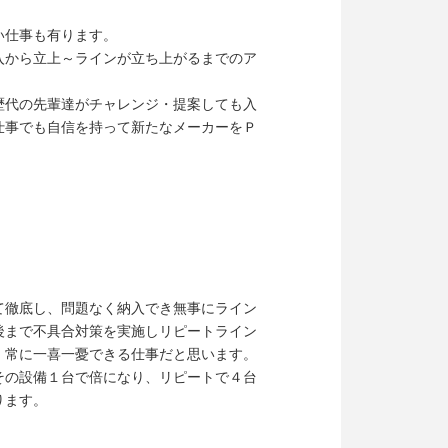
い仕事も有ります。
入から立上～ラインが立ち上がるまでのア
歴代の先輩達がチャレンジ・提案しても入
仕事でも自信を持って新たなメーカーをＰ
て徹底し、問題なく納入でき無事にライン
後まで不具合対策を実施しリピートライン
、常に一喜一憂できる仕事だと思います。
その設備１台で倍になり、リピートで４台
ります。