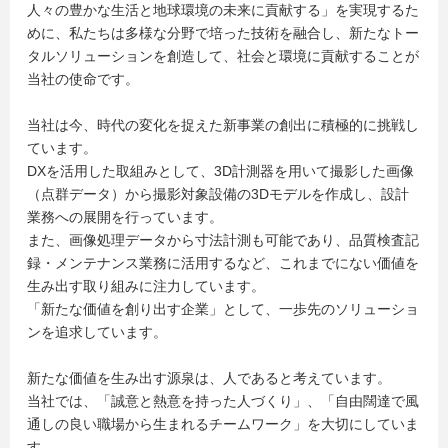
人々の豊かな生活と地球環境の未来に貢献する」を実現するた
めに、私たちは多様な分野で培った技術を融合し、新たなトー
タルソリューションを創造して、社会と環境に貢献することが
当社の使命です。
当社は今、時代の変化を捉えた新事業の創出に積極的に挑戦し
ています。
DXを活用した取組みとして、3D計測器を用いて撮影した画像
（点群データ）から撮影対象設備の3Dモデルを作成し、設計
業務への展開を行っています。
また、画像処理データから寸法計測も可能であり、品質検査記
録・メンテナンス業務に活用するなど、これまでにない価値を
生み出す取り組みに注力しています。
「新たな価値を創り出す企業」として、一歩先のソリューショ
ンを追求しています。
新たな価値を生み出す源泉は、人であると考えています。
当社では、「誠意と熱意を持った人づくり」、「自由闊達で風
通しの良い職場から生まれるチームワーク」を大切にしていま
す。