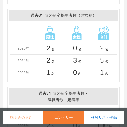
過去3年間の新卒採用者数（男女別）
2
0
2
2025年
名
名
名
2
3
5
2024年
名
名
名
1
0
1
2023年
名
名
名
過去3年間の新卒採用者数・
離職者数・定着率
採用者
離職者
定着率
説明会の予約可
エントリー
検討リスト登録
2
0
100
2025年
名
名
%