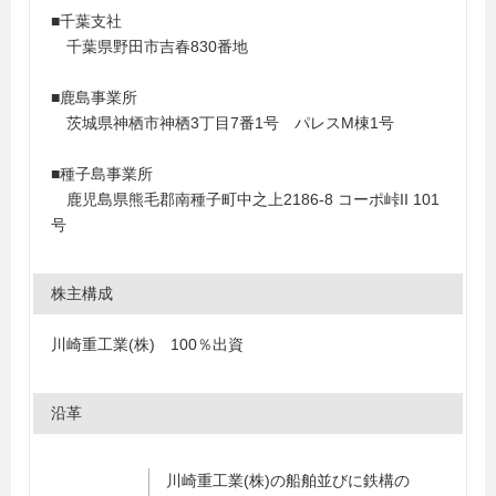
■千葉支社
千葉県野田市吉春830番地
■鹿島事業所
茨城県神栖市神栖3丁目7番1号 パレスM棟1号
■種子島事業所
鹿児島県熊毛郡南種子町中之上2186-8 コーポ峠II 101
号
株主構成
川崎重工業(株) 100％出資
沿革
川崎重工業(株)の船舶並びに鉄構の