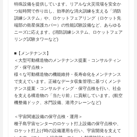
特殊設備を提供しています。リアルな火災現場を安全か
つ短時間で作り出し、効率的な消火訓練を支える「消防
訓練システム」や、ロケットフェアリング（ロケット先
端部の衛星保護カバー）の性能試験設備など、あらゆる
ニーズに応えます。(消防訓練システム、ロケットフェア
リング試験タワーなど)
■【メンテナンス】
＜大型可動構造物のメンテナンス提案・コンサルティン
グ・保守点検＞
様々な可動構造物の機能維持・長寿命化をメンテナンス
で支えています。正確なデータ収集管理に基づくメンテ
ナンス提案・コンサルティング・保守点検を行い、社会
を支える構造物の「当たり前」に貢献しています。(航空
機整備ドック、水門設備、港湾クレーンなど)
＜宇宙関連設備の保守点検・運用＞
種子島宇宙センターのロケット打上設備の保守点検や、
ロケット打上げ時の設備運用を行い、宇宙開発を支えて