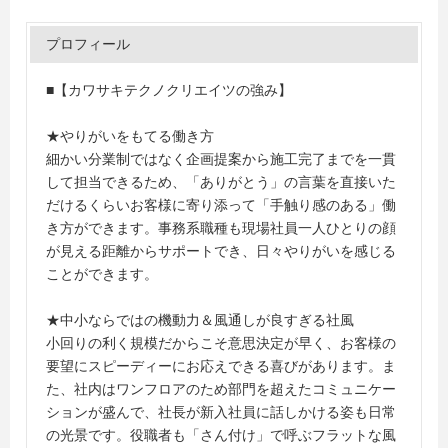
プロフィール
■【カワサキテクノクリエイツの強み】
★やりがいをもてる働き方
細かい分業制ではなく企画提案から施工完了までを一貫
して担当できるため、「ありがとう」の言葉を直接いた
だけるくらいお客様に寄り添って「手触り感のある」働
き方ができます。事務系職種も現場社員一人ひとりの顔
が見える距離からサポートでき、日々やりがいを感じる
ことができます。
★中小ならではの機動力＆風通しが良すぎる社風
小回りの利く規模だからこそ意思決定が早く、お客様の
要望にスピーディーにお応えできる喜びがあります。ま
た、社内はワンフロアのため部門を超えたコミュニケー
ションが盛んで、社長が新入社員に話しかける姿も日常
の光景です。役職者も「さん付け」で呼ぶフラットな風