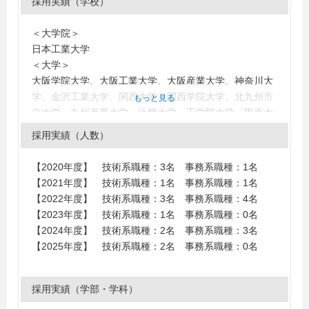
採用実績（学校）
＜大学院＞
日本工業大学
＜大学＞
大阪学院大学、大阪工業大学、大阪産業大学、神奈川大
学、金沢工業大学、関西大学、関西学院大学、北九州市
もっと見る
立大学、九州産業大学、近畿大学、工学院大学、甲南大
学、神戸学院大学、神戸女学院大学、拓殖大学、玉川大
採用実績（人数）
学、千葉工業大学、中京大学、筑波大学、東北工業大
学、徳島大学、日本工業大学、姫路獨協大学、兵庫教育
【2020年度】 技術系職種：3名 事務系職種：1名
大学、兵庫県立大学、福井大学、福岡大学、福岡工業大
【2021年度】 技術系職種：1名 事務系職種：1名
学、法政大学、立命館大学、龍谷大学、武庫川女子大
【2022年度】 技術系職種：3名 事務系職種：4名
学、福岡女学院大学、大阪公立大学
【2023年度】 技術系職種：1名 事務系職種：0名
＜短大・高専・専門学校＞
【2024年度】 技術系職種：2名 事務系職種：3名
明石工業高等専門学校、神戸市立工業高等専門学校、日
【2025年度】 技術系職種：2名 事務系職種：0名
本航空大学校北海道、日本航空大学校
採用実績（学部・学科）