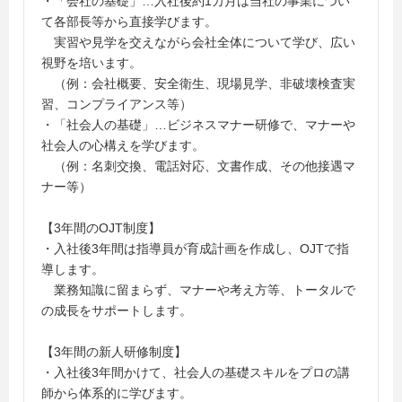
・「会社の基礎」…入社後約1カ月は当社の事業につい
て各部長等から直接学びます。
実習や見学を交えながら会社全体について学び、広い
視野を培います。
（例：会社概要、安全衛生、現場見学、非破壊検査実
習、コンプライアンス等）
・「社会人の基礎」…ビジネスマナー研修で、マナーや
社会人の心構えを学びます。
（例：名刺交換、電話対応、文書作成、その他接遇マ
ナー等）
【3年間のOJT制度】
・入社後3年間は指導員が育成計画を作成し、OJTで指
導します。
業務知識に留まらず、マナーや考え方等、トータルで
の成長をサポートします。
【3年間の新人研修制度】
・入社後3年間かけて、社会人の基礎スキルをプロの講
師から体系的に学びます。