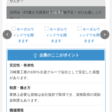
せんか？
説明会（ES書き方講座付き）を実施予定！ぜひお越しくだ
もっと見る
さい！
◆以下に一つでもあてはまる方におすすめ！
・理系専攻でものづくり/設計/メンテナンスに興味があ
る
Previous
Next
・兵庫県/千葉県/茨城県/種子島で働きたい
・産業用ロボットや大きな機械設備を扱うエンジニアに
なりたい
企業のここがポイント
・社会インフラ（航空関係、ガス関係）に貢献したい
・年間休日120日以上、完全週休二日は譲れない
安定性・将来性
・エントリーシートに自信がない
川崎重工業の100％出資グループ会社として安定した基盤
があります。
◆開催予定の説明会【夏採用】
出席者にはESプレゼント！私服参加OK！
制度・働き方
☆ES書き方講座付き！WEB会社説明会(90分)
業務上必要な資格は会社負担で取得でき、資格取得の奨励
☆短縮版！WEB会社説明会(45分)
金制度もあります。
職場環境