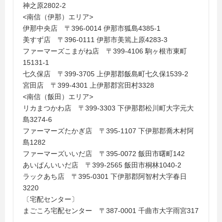
神之原2802-2
<南信（伊那）エリア>
伊那中央店 〒396-0014 伊那市狐島4385-1
美すず店 〒396-0111 伊那市美篶上原4283-3
ファーマーズこまがね店 〒399-4106 駒ヶ根市東町
15131-1
七久保店 〒399-3705 上伊那郡飯島町七久保1539-2
宮田店 〒399-4301 上伊那郡宮田村3328
<南信（飯田）エリア>
リカまつかわ店 〒399-3303 下伊那郡松川町大字元大
島3274-6
ファーマーズたかぎ店 〒395-1107 下伊那郡喬木村阿
島1282
ファーマーズいいだ店 〒395-0072 飯田市曙町142
あいぱんいいだ店 〒399-2565 飯田市桐林1040-2
ラックあち店 〒395-0301 下伊那郡阿智村大字春日
3220
〔宅配センター〕
まごころ宅配センター 〒387-0001 千曲市大字雨宮317