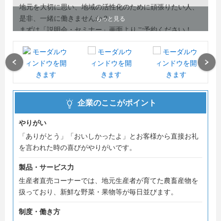
地元を大切に思い、地域の活性化のために頑張りたい人、
是非、一緒に働きませんか？
もっと見る
まずは「説明会・セミナー」画面よりご予約ください！
弊社は、福利厚生も充実しています。
■2026年4月より奨学金返済支援制度導入しました！
Previous
Next
10,000円/月
■賞与 年3回支給します！（7月・12月・3月）
■転勤者の社宅補助 5,5000円/月
企業のここがポイント
■男性の育児休業取得率100％
■特別休暇 8日（入社半年後に付与される有給休暇のほか
やりがい
に付与されます）
「ありがとう」「おいしかったよ」とお客様から直接お礼
を言われた時の喜びがやりがいです。
弊社に少しでも興味を持った方は、まずは「エントリー」
をお願いします！
製品・サービス力
皆様とお会いできるのを楽しみにしています。
生産者直売コーナーでは、地元生産者が育てた農畜産物を
扱っており、新鮮な野菜・果物等が毎日並びます。
制度・働き方