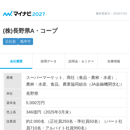
最終更新日：2026/7/24
(株)長野県A・コープ
正社員
既卒可
会社概要
採用データ
説明会・セミナー
先輩情報
スーパーマーケット
商社（食品・農林・水産）
業種
農林・水産
食品
農業協同組合（JA金融機関含む）
長野県
本社
5,000万円
資本金
346億円（2025年3月末）
売上高
約2,000名 （正社員250名・準社員50名）（パート社
従業員
員710名・アルバイト社員990名）