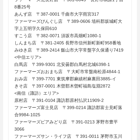
8番25号
あんず店 〒387-0001 千曲市大字雨宮317
ファーマーズびんぐし店 〒389-0606 埴科郡坂城町大
字上五明字久保田610
すこう店 〒382-0071 須坂市高畑町1080-1
しんまち店 〒381-2405 長野市信州新町新町958番地
みゆき店 〒389-2414 飯山市大字常盤字久保通り7419
<中信エリア>
白馬店 〒399-9301 北安曇郡白馬村北城6398-1
ファーマーズおおまち店 〒大町市常盤南松原4844-1
おみ店 〒399-7701 東筑摩郡麻績村麻裏田3885-イ
きそ店 〒397-0001 木曽郡木曽町福島塩淵2872
<南信（諏訪）エリア>
原村店 〒391-0104 諏訪郡原村払沢11909-2
ファーマーズ富士見店 〒399-0214 諏訪郡富士見町落
合9984-1025
ファーマーズピアみどり店 〒391-0213 茅野市豊平
3066
ファーマーズサン・ライフ店 〒391-0011 茅野市玉川