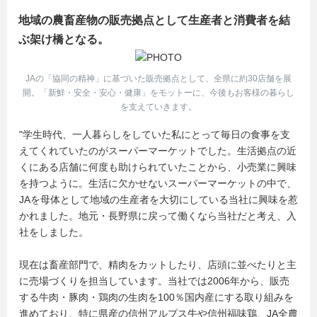
地域の農畜産物の販売拠点として生産者と消費者を結
ぶ架け橋となる。
JAの「協同の精神」に基づいた販売拠点として、全県に約30店舗を展
開。「新鮮・安全・安心・健康」をモットーに、今後もお客様の暮らし
を支えていきます。
"学生時代、一人暮らしをしていた私にとって毎日の食事を支
えてくれていたのがスーパーマーケットでした。生活拠点の近
くにある店舗に何度も助けられていたことから、小売業に興味
を持つように。生活に欠かせないスーパーマーケットの中で、
JAを母体として地域の生産者を大切にしている当社に興味を惹
かれました。地元・長野県に戻って働くなら当社だと考え、入
社をしました。
現在は畜産部門で、精肉をカットしたり、店頭に並べたりと主
に売場づくりを担当しています。当社では2006年から、販売
する牛肉・豚肉・鶏肉の生肉を100％国内産にする取り組みを
進めており、特に県産の信州アルプス牛や信州福味鶏、JA全農