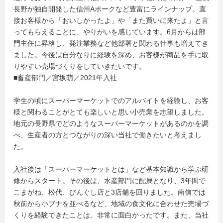
長野が独自開発した信州Aポークなど豊富にラインナップ。直
接お客様から「おいしかったよ」や「また買いに来たよ」と言
ってもらえることに、やりがいを感じています。6月からは部
門主任に昇格し、発注業務など他部署と関わる仕事も増えてき
ました。今後は自分なりに経験を深め、お客様が商品を手に取
りやすい売場づくりをしていきたいです。
■畜産部門／宮坂萌／2021年入社
学生の頃にスーパーマーケットでのアルバイトを経験し、お客
様と関わることがとても楽しいと思い小売業を志望しました。
地元の長野県でどのようなスーパーマーケットがあるのかを調
べ、生産者の方とつながりの深い当社で働きたいと考えまし
た。
入社後は「スーパーマーケットとは」など基本知識から学ぶ研
修からスタート。その後は、水産部門に配属となり、3年間で
こまがね、松代、びんぐし店と3店舗を回りました。南信では
秋前から小ブナを並べるなど、地域の食文化に合わせた売場づ
くりを経験できたことは、非常に面白かったです。また、当社