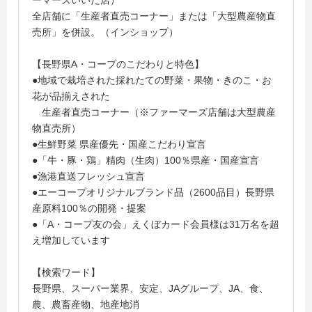
ーマーズいいだ店）
全店舗に「生産者直売コーナー」または「大型農産物直
売所」を併設。（インショップ）
【長野県A・コープのこだわりと特色】
●地域で栽培された採れたての野菜・果物・きのこ・お
花が品揃えされた
生産者直売コーナー（※ファーマーズ店舗は大型農産
物直売所）
●生鮮野菜 県産優先・国産こだわり宣言
●「牛・豚・鶏」精肉（生肉）100％県産・国産宣言
●漁港直送フレッシュ宣言
●エーコープオリジナルブランド品（2600品目）長野県
産原料100％の開発・提案
●「A・コープ友の会」えくぼカード会員様は31万名を超
え増加しています
【検索ワード】
長野県、スーパー業界、安定、JAグループ、JA、食、
農、農畜産物、地産地消