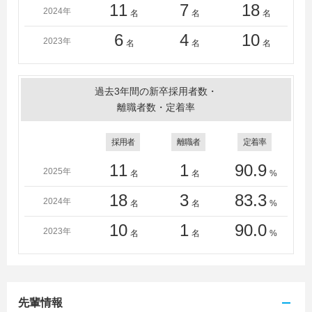
11
7
18
2024年
名
名
名
6
4
10
2023年
名
名
名
過去3年間の新卒採用者数・
離職者数・定着率
採用者
離職者
定着率
11
1
90.9
2025年
名
名
%
18
3
83.3
2024年
名
名
%
10
1
90.0
2023年
名
名
%
先輩情報