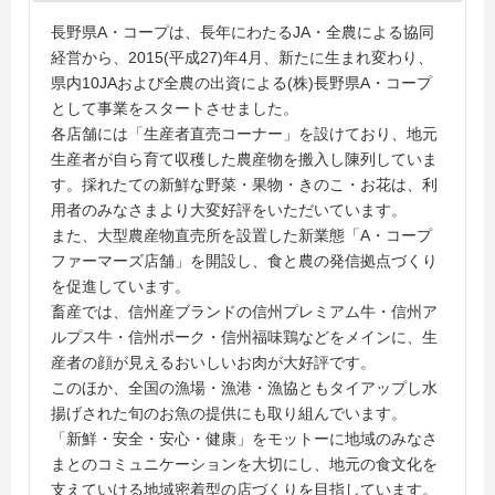
長野県A・コープは、長年にわたるJA・全農による協同
経営から、2015(平成27)年4月、新たに生まれ変わり、
県内10JAおよび全農の出資による(株)長野県A・コープ
として事業をスタートさせました。
各店舗には「生産者直売コーナー」を設けており、地元
生産者が自ら育て収穫した農産物を搬入し陳列していま
す。採れたての新鮮な野菜・果物・きのこ・お花は、利
用者のみなさまより大変好評をいただいています。
また、大型農産物直売所を設置した新業態「A・コープ
ファーマーズ店舗」を開設し、食と農の発信拠点づくり
を促進しています。
畜産では、信州産ブランドの信州プレミアム牛・信州ア
ルプス牛・信州ポーク・信州福味鶏などをメインに、生
産者の顔が見えるおいしいお肉が大好評です。
このほか、全国の漁場・漁港・漁協ともタイアップし水
揚げされた旬のお魚の提供にも取り組んでいます。
「新鮮・安全・安心・健康」をモットーに地域のみなさ
まとのコミュニケーションを大切にし、地元の食文化を
支えていける地域密着型の店づくりを目指しています。