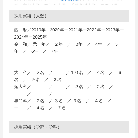
学、文教大学、駿河台大学、千葉商科大学、国際武道大
学、専修大学、大東文化大学、東海大学、東洋大学、東
採用実績（人数）
京造形大学、金沢工業大学、関東学院大学、清泉女学院
大学、松本大学、日本大学、山梨学院大学、金沢学院大
西 暦／2019年―2020年ー2021年ー2022年ー2023年ー
学、新潟医療福祉大学、明治大学、和光大学、日本体育
2024年ー2025年
大学
令 和／ 元 年／ ２年 ／ 3年 ／ 4年 ／ 5
＜短大・高専・専門学校＞
年 ／ 6年 ／ 7年
長野県農業大学校、中央農業大学校、清泉女学院短期大
-----------------------------------------------------------------------
学、上田女子短期大学、信州豊南短期大学、上田情報ビ
------------
ジネス専門学校、大原公務員専門学校長野校、大原簿記
大 卒／ ２名 ／ ― ／１０名 ／ ４名 ／ ６
情報ビジネス医療専門学校松本校、長野調理製菓専門学
名 ／ ９名 ／ ３名
校、長野美術専門学校、信州リハビリテーション専門学
短大卒／ ― ／ ― ／ ２名 ／ ２名 ／
校、岡学園トータルデザインアカデミー、エプソン情報
― ／ ― ／ ―
科学専門学校、松本情報工科専門学校、長野平青学園
専門卒／ ２名 ／ ３名 ／ ３名 ／ ４名 ／
和光大学、多摩大学、関東学院大学、新潟医療福祉大
ー ／ ４名 ／ ７名
学、金沢工業大学、岐阜女子大学、
中京大学、日本福祉大学、奈良大学
採用実績（学部・学科）