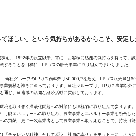
ってほしい」という気持ちがあるからこそ、安定し
(株)は、1992年の設立以来、常に「お客様に感謝の気持ちを持って」
戦することを目標に、LPガスの販売事業に取り組んでまいりました。
は、当社グループのLPガス顧客数は50,000戸を超え、LPガス販売量は6
事業規模を誇るに至っております。当社グループは、LPガス事業以外
を通じ、当地域の活発な経済活動に貢献しております。
環境を取り巻く温暖化問題への対策にも積極的に取り組んで参ります。
生可能エネルギーへの取り組み、農業事業とエネルギー事業を融合した
への貢献、更に一次産業者として農業事業へ取り組むことで、持続可能
は「チャレンジ精神、そして感謝、社員の幸せ」をモットーに、さらに