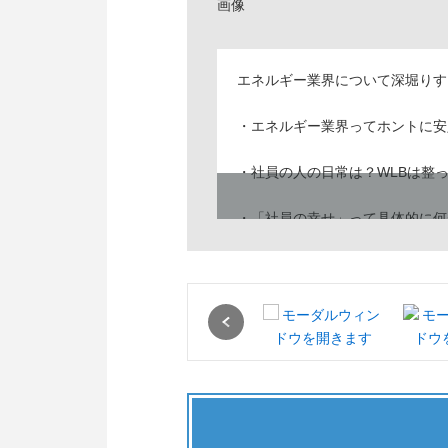
エネルギー業界について深堀りす
・エネルギー業界ってホントに安
・社員の人の日常は？WLBは整
・「社員の幸せ」って具体的に何
安定した業界として有名なエネル
どんなところが安定しているのか
どんな仕事をしているのか、プラ
Previous
そんな皆さんの業界への疑問を解
当社は、愛知県、静岡県、岐阜県
あらゆるエネルギーをお届けして
エネルギーカンパニーです。日本