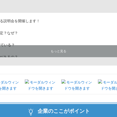
る説明会を開催します！
定？なぜ？
っている？
もっと見る
があるの？
ギー業界ですが、
。実際に働く社員は、
イベートとの両立は？
消できる1日にします！
、三重県を中心に、
いる
企業のここがポイント
の未来、環境を