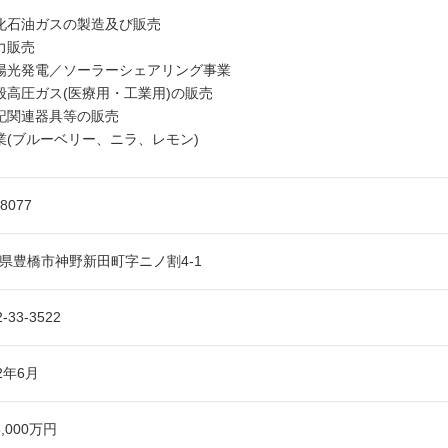
化石油ガスの製造及び販売
力販売
陽光発電／ソーラーシェアリング事業
般高圧ガス(医療用・工業用)の販売
記関連器具等の販売
業(ブルーベリー、ニラ、レモン)
-8077
県豊橋市神野新田町字ニノ割4-1
2-33-3522
92年6月
,000万円