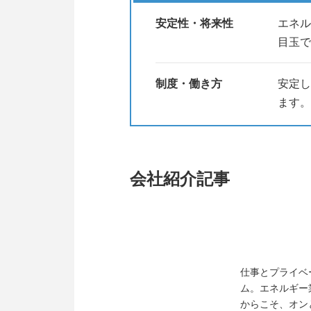
持続的なものにするために、日々
安定性・将来性
エネル
目玉で
↓↓説明会のご案内
●開催日時
制度・働き方
安定し
ます。
2026年3月以降随時開催してお
詳しくはセミナーページをご覧く
会社紹介記事
仕事とプライベ
ム。エネルギー
からこそ、オン