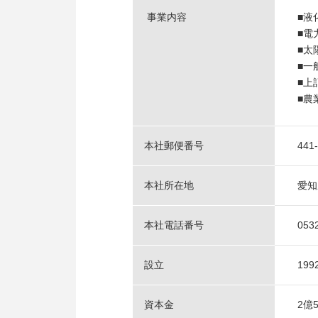
事業内容
■液
■電
■太
■一
■上
■農
本社郵便番号
441
本社所在地
愛知
本社電話番号
053
設立
19
資本金
2億5