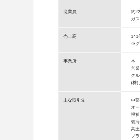
従業員
約2
ガス
売上高
141
※グ
事業所
本 
営業
グル
(株
主な取引先
中部
オー
福祉
碧海
高圧
プラ