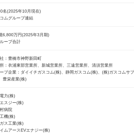
20名(2025年10月現在)
コムグループ連結
億6,800万円(2025年3月期)
ループ合計
社：豊橋市神野新田町
所：衣浦東部営業所、新城営業所、三遠営業所、清須営業所
ープ企業：ダイイチガスコム(株)、静岡ガスコム(株)、(株)ガスコムサプラ
)、豊栄産業(株)
電力(株)
エスジー(株)
村病院
工機(株)
ガス工業(株)
イムアースEVエナジー(株)