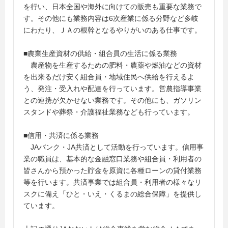
を行い、日本全国や海外に向けての販売も重要な業務で
す。その他にも業務内容は6次産業に係る分野など多岐
にわたり、ＪＡの根幹となるやりがいのある仕事です。
■農業生産資材の供給・組合員の生活に係る業務
農産物を生産するための肥料・農薬や燃油などの資材
を出来るだけ安く組合員・地域住民へ供給を行えるよ
う、発注・受入れや配達を行っています。営農指導事業
との連携が欠かせない業務です。その他にも、ガソリン
スタンドや葬祭・介護福祉業務なども行っています。
■信用・共済に係る業務
JAバンク・JA共済として活動を行っています。信用事
業の職員は、基本的な金融窓口業務や組合員・利用者の
皆さんから預かった貯金を原資に各種ローンの貸付業務
等を行います。共済事業では組合員・利用者の様々なリ
スクに備え「ひと・いえ・くるまの総合保障」を提供し
ています。