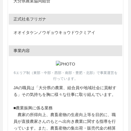
大分県農業協同組合
正式社名フリガナ
オオイタケンノウギョウキョウドウクミアイ
事業内容
6エリア制（東部・中部・西部・南部・豊肥・北部）で事業運営を
行っています。
JAの職員は「大分県の農業、組合員や地域社会に貢献す
る」その気持ちを胸に様々な仕事に取り組んでいます。
■農業振興に係る業務
農家の所得向上、農畜産物の生産向上等を目的に、職
員が直接農家さんのもとへ出向き農業に関する指導を行
っています。また、農畜産物の集出荷・販売代金の精算