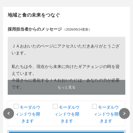
地域と食の未来をつなぐ
採用担当者からのメッセージ
（2026/05/14更新）
ＪＡおおいたのページにアクセスいただきありがとうござ
います。
私たちは今、現在から未来に向けたギアチェンジの時を迎
えています。
今後さらに進化するＪＡおおいたには、あなたの力が必要
です。
もっと見る
様々なフィールドでチャレンジできるＪＡおおいたで大き
く成長してください！
エントリーお待ちしています。
Previous
Next
ＪＡおおいた 新卒採用担当一同