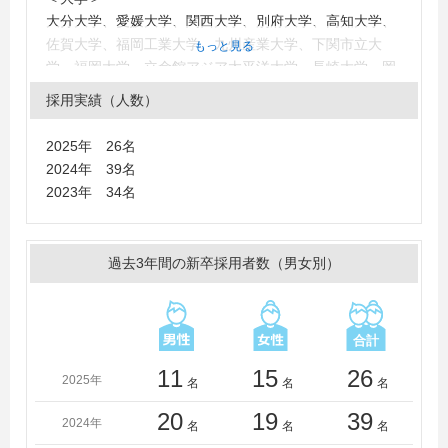
大分大学、愛媛大学、関西大学、別府大学、高知大学、
佐賀大学、福岡工業大学、九州産業大学、下関市立大
もっと見る
学、福岡大学、立命館アジア太平洋大学、長崎大学、岡
山理科大学、広島修道大学、長崎県立大学、吉備国際大
採用実績（人数）
学、中央大学、京都産業大学、久留米大学、京都女子大
学、日本経済大学（福岡）、西日本工業大学、尾道市立
2025年 26名
大学、熊本学園大学、神戸学院大学、日本文理大学、龍
2024年 39名
谷大学、九州工業大学、朝日大学、中村学園大学、東海
2023年 34名
大学、宮崎大学、島根県立大学、北九州市立大学、長崎
外国語大学、国際武道大学、北海道情報大学、日本大
学、熊本大学、近畿大学、鹿児島大学、創価大学、活水
過去3年間の新卒採用者数（男女別）
女子大学、法政大学、山口大学、京都橘大学、関東学院
大学、拓殖大学、名桜大学、広島大学、大阪産業大学、
広島経済大学、九州国際大学、東海学園大学、島根大
学、千葉大学、国士舘大学、名寄市立大学、県立広島大
学、崇城大学、専修大学、日本社会事業大学、宮崎公立
11
15
26
2025年
名
名
名
大学、立正大学、平成国際大学、九州大学、京都大学、
同志社女子大学、西南女学院大学、中央学院大学、筑紫
20
19
39
2024年
名
名
名
女学園大学