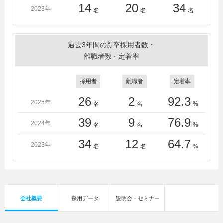
＜短大・高専・専門学校＞
14
20
34
2023年
名
名
名
大分県立農業大学校、大分県立芸術文化短期大学、大分
短期大学、福岡女学院大学短期大学部、中村学園大学短
期大学部、別府大学短期大学部、大分経理専門学校、大
過去3年間の新卒採用者数・
分工業高等専門学校
離職者数・定着率
採用者
離職者
定着率
26
2
92.3
2025年
名
名
%
39
9
76.9
2024年
名
名
%
34
12
64.7
2023年
名
名
%
会社概要
採用データ
説明会・セミナー