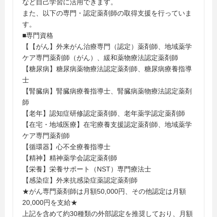
など自己学習に活用できます。
また、以下の専門・認定薬剤師の取得支援を行っていま
す。
■専門資格
【【がん】外来がん治療専門（認定）薬剤師、地域薬学
ケア専門薬剤師（がん）、緩和薬物療法認定薬剤師
【糖尿病】糖尿病薬物療法認定薬剤師、糖尿病療養指導
士
【腎臓病】腎臓病療養指導士、腎臓病薬物療法認定薬剤
師
【老年】認知症研修認定薬剤師、老年薬学認定薬剤師
【在宅・地域医療】在宅療養支援認定薬剤師、地域薬学
ケア専門薬剤師
【循環器】心不全療養指導士
【精神】精神薬学会認定薬剤師
【栄養】栄養サポート（NST）専門療法士
【感染症】外来抗感染症薬認定薬剤師
★がん専門薬剤師は月額50,000円、その他認定は月額
20,000円を支給★
上記を含めて約30種類の外部認定を推奨しており、月額