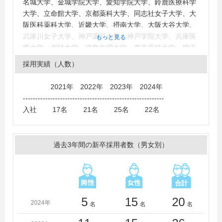
名城大学、金城学院大学、愛知学院大学、鈴鹿医療科学
大学、立命館大学、京都薬科大学、同志社女子大学、大
阪医科薬科大学、近畿大学、摂南大学、大阪大谷大学、
武庫川女子大学、神戸薬科大学、神戸学院大学、兵庫医
もっと見る
療大学、北陸大学、徳島文理大学、東京薬科大学、横浜
薬科大学、昭和薬科大学、北里大学、星薬科大学、帝京
採用実績（人数）
大学、北海道大学、千葉大学、金沢大学、富山大学、静
岡県立大学、岐阜薬科大学、名古屋市立大学、大阪大
2021年 2022年 2023年 2024年
学、岡山大学、徳島大学
---------------------------------------------------------
入社 17名 21名 25名 22名
過去3年間の新卒採用者数（男女別）
5
15
20
2024年
名
名
名