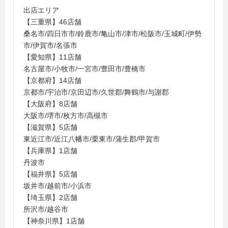
出店エリア
【三重県】46店舗
桑名市/四日市市/鈴鹿市/亀山市/津市/松阪市/玉城町/伊勢
市/伊賀市/名張市
【愛知県】11店舗
名古屋市/小牧市/一宮市/豊田市/豊橋市
【京都府】14店舗
京都市/宇治市/京田辺市/久世郡/舞鶴市/与謝郡
【大阪府】8店舗
大阪市/堺市/枚方市/高槻市
【滋賀県】5店舗
東近江市/近江八幡市/栗東市/蒲生郡/甲賀市
【兵庫県】1店舗
丹波市
【福井県】5店舗
坂井市/越前市/小浜市
【埼玉県】2店舗
所沢市/越谷市
【神奈川県】1店舗