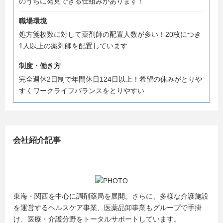
のうちに発見できる仕組みがあります！
舗に配属されてもしっかりと休日が取れること、初任給は
29万円～37万円と待遇面も手厚くワークライフバランをし
職場環境
っかり確保できます！
処方箋枚数に対して薬剤師の配置人数が多い！20枚につき
1人以上の薬剤師を配置しています
制度・働き方
完全週休2日制で年間休日124日以上！希望の休みがとりや
すくワークライフバランスをとりやすい
会社紹介記事
東海・関西を中心に調剤薬局を展開。さらに、多様な介護施設
を運営するヘルスケア事業、医薬品卸事業もグループで手掛
け、医療・介護分野をトータルサポートしています。