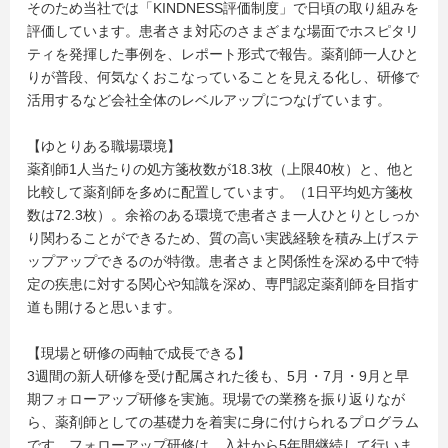
そのため当社では「KINDNESS評価制度」で日頃の取り組みを
評価しています。患者さま対応のさまざまな場面でホスピタリ
ティを発揮した事例を、レポート形式で報告。薬剤師一人ひと
りが普段、何気なくおこなっていることを見える化し、研修で
活用するなど会社全体のレベルアップにつなげています。
【ゆとりある職場環境】
薬剤師1人当たりの処方箋枚数が18.3枚（上限40枚）と、他と
比較して薬剤師を多めに配置しています。（1日平均処方箋枚
数は72.3枚）。余裕のある環境で患者さま一人ひとりとしっか
り関わることができるため、質の高い実践経験を積み上げステ
ップアップできるのが特徴。患者さまと関係性を深める中で特
定の疾患に対する関心や知識を深め、専門認定薬剤師を目指す
道も開けると思います。
【現場と研修の両軸で成長できる】
3週間の新人研修を受け配属された後も、5月・7月・9月と早
期フォローアップ研修を実施。現場での業務を振り返りなが
ら、薬剤師としての基礎力を着実に身に付けられるプログラム
です。フォローアップ研修は、入社から5年間継続して行いま