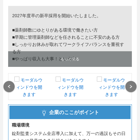
2027年度卒の新卒採用を開始いたしました。
■薬剤師数にゆとりがある環境で働きたい方
■早期に管理薬剤師などを任されることに不安のある方
■しっかりお休みが取れてワークライフバランスを重視す
る方
■やっぱり収入も大事！という方
もっと見る
メディカル一光は処方箋枚数に対する薬剤師の配置人数が
多く、患者様一人ひとりとしっかり関わることができま
す。
Previous
Next
患者様対応を通したスキルアップができることはもちろ
ん、5年間にわたる研修プログラムでしっかりサポートし
ます。
企業のここがポイント
早期に管理薬剤師や一人薬剤師を任せることもありません
ので、自身の実力に合わせて着実に成長できます。
職場環境
錠剤監査システム全店導入に加えて、万一の過誤もその日
その他、完全週休2日制（年間休日123～125日）でどの店