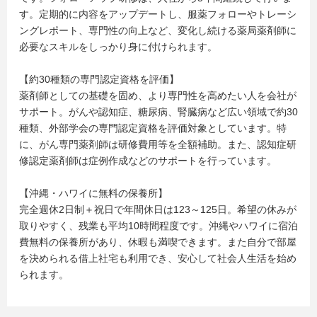
す。定期的に内容をアップデートし、服薬フォローやトレーシ
ングレポート、専門性の向上など、変化し続ける薬局薬剤師に
必要なスキルをしっかり身に付けられます。
【約30種類の専門認定資格を評価】
薬剤師としての基礎を固め、より専門性を高めたい人を会社が
サポート。がんや認知症、糖尿病、腎臓病など広い領域で約30
種類、外部学会の専門認定資格を評価対象としています。特
に、がん専門薬剤師は研修費用等を全額補助。また、認知症研
修認定薬剤師は症例作成などのサポートを行っています。
【沖縄・ハワイに無料の保養所】
完全週休2日制＋祝日で年間休日は123～125日。希望の休みが
取りやすく、残業も平均10時間程度です。沖縄やハワイに宿泊
費無料の保養所があり、休暇も満喫できます。また自分で部屋
を決められる借上社宅も利用でき、安心して社会人生活を始め
られます。