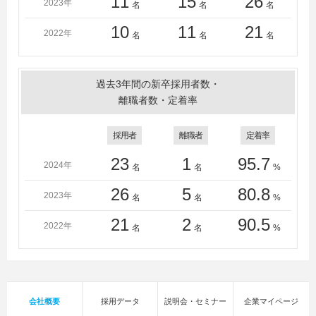
11
15
26
2023年
名
名
名
10
11
21
2022年
名
名
名
過去3年間の新卒採用者数・
離職者数・定着率
採用者
離職者
定着率
23
1
95.7
2024年
名
名
%
26
5
80.8
2023年
名
名
%
21
2
90.5
2022年
名
名
%
会社概要
採用データ
説明会・セミナー
企業マイページ