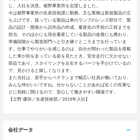
じ、入社を決意。裾野事業所を志望しました。
今は裾野事業所の生産技術課に勤務。主な業務は新規製品の立
ち上げです。扱っている製品は車のランプのレンズ部分で、製
品の設計・開発から試作品の作成、量産化の手前の工程までを
担当。そのほかにも現在量産している製品の改善にも携わり、
準備段階から製造部門へと引き継ぐところまでを行っていま
す。仕事でやりがいを感じるのは、自分が関わった製品を搭載
した車が街を走っている姿を見たとき。安全走行に欠かせない
部品であり、スタイリングを左右するパーツを手がけているの
で、見かけると嬉しくなります。
また当社は、若手からベテランまで幅広い社員が働いており、
みんな仲がいいですね。分からないことがあれば近くの先輩な
どに気軽に聞けるので、安心して働きやすい職場です。
【士野 優弥／生産技術部／2019年入社】
会社データ