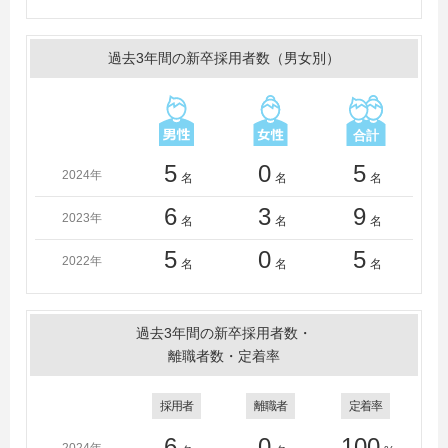
学、福岡大学、福岡県立大学、佛教大学、法政大学、明
星大学、山形大学、山口大学、横浜国立大学、立命館大
学、龍谷大学
過去3年間の新卒採用者数（男女別）
＜短大・高専・専門学校＞
長岡工業高等専門学校、沼津工業高等専門学校
5
0
5
2024年
名
名
名
6
3
9
2023年
名
名
名
5
0
5
2022年
名
名
名
過去3年間の新卒採用者数・
離職者数・定着率
採用者
離職者
定着率
6
0
100