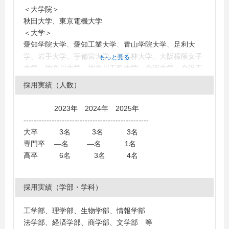
＜大学院＞
秋田大学、東京電機大学
＜大学＞
愛知学院大学、愛知工業大学、青山学院大学、足利大
学、岩手大学、宇都宮大学、桜美林大学、大阪樟蔭女子
もっと見る
大学、神奈川大学、神奈川工科大学、金沢大学、金沢工
業大学、関西外国語大学、関東学院大学、北見工業大
採用実績（人数）
学、九州国際大学、京都精華大学、近畿大学、熊本大
学、久留米大学、恵泉女学園大学、工学院大学、駒澤大
2023年 2024年 2025年
学、埼玉大学、静岡大学、静岡産業大学、静岡文化芸術
-------------------------------------------------
大学、静岡理工科大学、芝浦工業大学、湘南工科大学、
大卒 3名 3名 3名
信州大学、西南学院大学、専修大学、大東文化大学、拓
専門卒 ―名 ―名 1名
殖大学、玉川大学、千葉工業大学、千葉商科大学、中央
高卒 6名 3名 4名
大学、中部大学、筑波大学、帝京大学、電気通信大学、
東海大学、東京経済大学、東京工芸大学、東京電機大
学、東京農業大学、東京農工大学、東京理科大学、同志
採用実績（学部・学科）
社大学、同志社女子大学、東洋大学、徳島大学、獨協大
学、富山大学、名古屋大学、名古屋外国語大学、名古屋
工学部、理学部、生物学部、情報学部
学院大学、南山大学、新潟大学、日本大学、日本文理大
法学部、経済学部、商学部、文学部 等