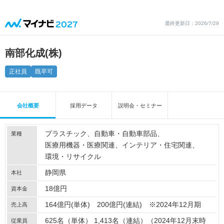
最終更新日：2026/7/29
南部化成(株)
正社員
既卒可
会社概要
採用データ
説明会・セミナー
プラスチック
自動車・自動車部品
業種
医療用機器・医療関連
インテリア・住宅関連
環境・リサイクル
静岡県
本社
18億円
資本金
164億円(単体) 200億円(連結) ※2024年12月期
売上高
625名（単体） 1,413名（連結）（2024年12月末時
従業員