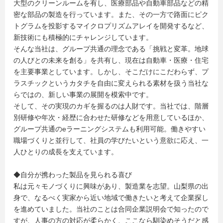
大型のクリーンルームを有し、医療部品や自動車部品などの精
密な部品の製造を行っています。また、その一方で路面にピク
トグラムを投影するマイクロプリズムアレイを開発するなど、
新技術にも積極的にチャレンジしています。
そんな当社は、グループ共通の理念である「挑戦と変革。地球
の人びとの未来を創る」を共有し、現在は自動車・医療・住宅
を主要事業としています。しかし、そこだけにこだわらず、プ
ラスチックというカタチを自由に変えられる素材を扱う当社な
らではの、新しい事業の展開を模索中です。
そして、その実現のカギを握るのは人財です。当社では、階層
別研修や年次・経歴に合わせた研修などを用意しているほか、
グループ共通のeラーニングシステムも利用可能。働きやすい
職場づくりと並行して、社員の学びたいという意欲に応え、一
人ひとりの成長を支えています。
◆自分が携わった製品を見られる喜び
私は元々モノづくりに興味があり、製造業を志望。山梨県の出
身で、なるべく実家から近い地域で働きたいと考えて企業探し
を進めていました。当社のことは合同企業説明会で知ったので
すが、人事の方の対応が柔らかく、ここなら馴染めそうだと感