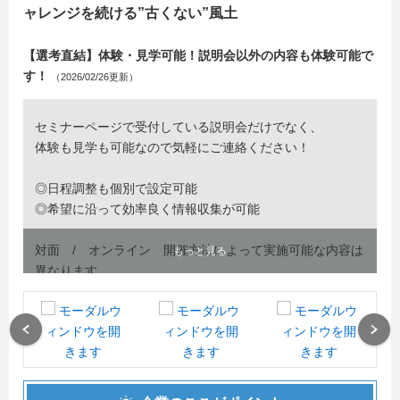
ャレンジを続ける”古くない”風土
【選考直結】体験・見学可能！説明会以外の内容も体験可能で
す！
（2026/02/26更新）
セミナーページで受付している説明会だけでなく、
体験も見学も可能なので気軽にご連絡ください！
◎日程調整も個別で設定可能
◎希望に沿って効率良く情報収集が可能
対面 / オンライン 開催方法によって実施可能な内容は
もっと見る
異なります。
【会社説明会】
■ホンダ運送ってどんな会社？企業の紹介
Previous
Next
■物流業界の仕事の紹介 / ホンダ運送での仕事
■福利厚生、給料、サポート制度や転勤等、社内制度の説
明