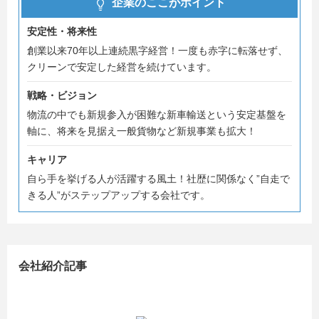
企業のここがポイント
■採用選考についてのご案内
■質疑応答
安定性・将来性
創業以来70年以上連続黒字経営！一度も赤字に転落せず、
【追加オーダー可能な項目】
クリーンで安定した経営を続けています。
★職場見学
★物流シミュレーション体験
戦略・ビジョン
★先輩社員との交流
物流の中でも新規参入が困難な新車輸送という安定基盤を
★採用担当との就職活動対策面談
軸に、将来を見据え一般貨物など新規事業も拡大！
★個別日程調整
キャリア
少しでもご興味のある方は、お気軽にご参加ください！
自ら手を挙げる人が活躍する風土！社歴に関係なく”自走で
皆様のエントリーを、お待ちしております！
きる人”がステップアップする会社です。
＜こんな人にぜひホンダ運送を知ってほしい！＞
・自分の力を試したい方
会社紹介記事
・上昇志向の強い方
・将来リーダーポジションに就きたいと考える方
・新しいことにチャレンジするのが好きな方