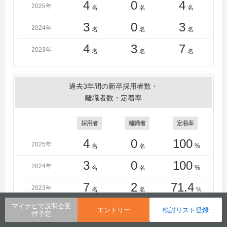
4
0
4
2025年
名
名
名
3
0
3
2024年
名
名
名
4
3
7
2023年
名
名
名
過去3年間の新卒採用者数・
離職者数・定着率
採用者
離職者
定着率
4
0
100
2025年
名
名
%
3
0
100
2024年
名
名
%
7
2
71.4
2023年
名
名
%
マイナビで説明会受
エントリー
検討リスト登録
付予定