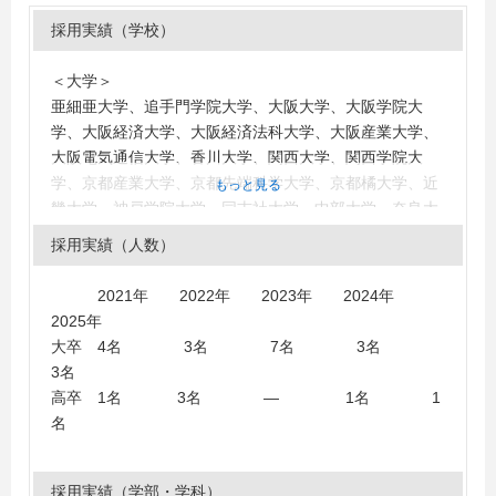
採用実績（学校）
＜大学＞
亜細亜大学、追手門学院大学、大阪大学、大阪学院大
学、大阪経済大学、大阪経済法科大学、大阪産業大学、
大阪電気通信大学、香川大学、関西大学、関西学院大
学、京都産業大学、京都先端科学大学、京都橘大学、近
もっと見る
畿大学、神戸学院大学、同志社大学、中部大学、奈良大
学、奈良県立大学、阪南大学、福山大学、法政大学、武
採用実績（人数）
庫川女子大学、桃山学院大学、立命館大学、立命館アジ
ア太平洋大学、龍谷大学、太成学院大学
2021年 2022年 2023年 2024年
＜短大・高専・専門学校＞
2025年
大阪ＩＴプログラミング＆会計専門学校天王寺校
大卒 4名 3名 7名 3名
3名
高卒 1名 3名 ― 1名 1
名
採用実績（学部・学科）