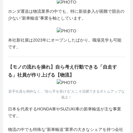
・自分で考え工夫したことにトライしたい方
ホンダ運送は物流業界の中でも、特に新規参入が困難で競合の
少ない”新車輸送”事業を軸としています。
本社新社屋は2023年にオープンしたばかり。職場見学も可能
です。
【モノの流れを操れ】自ら考え行動できる「自走す
る」社員が作り上げる【物流】
若手社員も例外なく、”自ら手を挙げる”人こそ活躍できるボトムアップな
風土！
日本を代表するHONDA車やSUZUKI車の新車輸送が主な事業
です。
物流の中でも特殊な”新車輸送”業界の大きなシェアを持つ会社