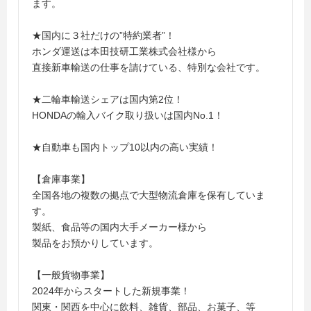
ます。
★国内に３社だけの”特約業者”！
ホンダ運送は本田技研工業株式会社様から
直接新車輸送の仕事を請けている、特別な会社です。
★二輪車輸送シェアは国内第2位！
HONDAの輸入バイク取り扱いは国内No.1！
★自動車も国内トップ10以内の高い実績！
【倉庫事業】
全国各地の複数の拠点で大型物流倉庫を保有していま
す。
製紙、食品等の国内大手メーカー様から
製品をお預かりしています。
【一般貨物事業】
2024年からスタートした新規事業！
関東・関西を中心に飲料、雑貨、部品、お菓子、等