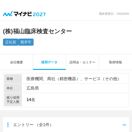
最終更新日：2026/8/6
(株)福山臨床検査センター
正社員
既卒可
会社概要
採用データ
説明会・セミナー
取材情報
医療機関
商社（精密機器）
サービス（その他）
業種
広島県
本社
残り採用
14
名
予定人数
エントリー
（全1件）