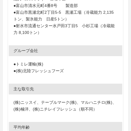
●富山市清水元町4番8号 製造部
●富山市黒瀬北町2丁目5-5 黒瀬工場（冷蔵能力 2,135
トン、製氷能力 日産5トン）
●射水市流通センター水戸田3丁目5 小杉工場（冷蔵能
力 8,100トン）
グループ会社
●トミレ運輸(株)
●(株)北陸フレッシュフーズ
主な取引先
(株)ニッスイ、テーブルマーク(株)、マルハニチロ(株)、
(株)極洋、(株)ニチレイフレッシュ（順不同）
平均年齢