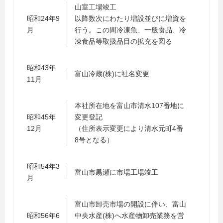
山室工場竣工
昭和24年9
以降数次にわたり増設並びに増資を
月
行う。この間冷凍魚、一般食品、冷
凍食品等取扱品目の拡充を図る
昭和43年
富山冷蔵(株)に社名変更
11月
本社所在地を富山市清水107番地に
昭和45年
変更登記
12月
（住所表示変更により清水元町4番
8号となる）
昭和54年3
富山市黒瀬に市場工場竣工
月
富山市卸売市場の開設に伴い、富山
昭和56年6
中央水産(株)へ水産物卸売業務を営