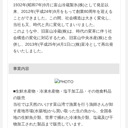
1932年(昭和7年)9月に富山冷蔵製氷(株)として発足以
来、2012年(平成24年)9月をもって創業80周年を迎える
ことができました。この間、社会構造は大きく変化し、
当社も又、時代と共に変化してまいりました。
このような中、旧富山冷蔵(株)は、時代の変革に伴う社
会構造の変化に対応するため、旧富山中央水産(株)と合
併し、2013年(平成25年)4月1日に(株)富冷として再出発
をいたしました。
事業内容
■生鮮水産物・冷凍水産物・塩干加工品・その他食料品
の販売
当社では天然のいけす富山湾で漁業を行う漁師さんが卸
す産地市場(水揚地)から買い取った生の魚から、全国各
地の生鮮魚介類、世界で捕れた冷凍魚介類、塩蔵及び干
物加工された製品まで販売しています。