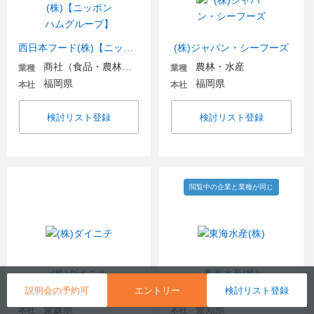
西日本フード(株)【ニッポンハムグループ】
(株)ジャパン・シーフーズ
商社（食品・農林・水産）
農林・水産
業種
業種
福岡県
福岡県
本社
本社
検討リスト登録
検討リスト登録
閲覧中の企業と業種が同じ
(株)ダイニチ
東海水産(株)
説明会の予約可
エントリー
検討リスト登録
農林・水産
商社（食品・農林・水産）
業種
業種
愛媛県
愛知県
本社
本社