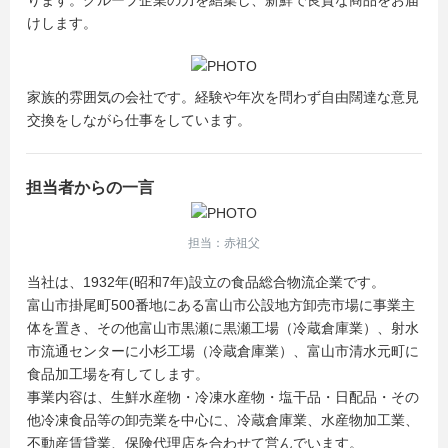
ります。グループ企業の力を結集し、新鮮で良質な商品をお届
けします。
家族的雰囲気の会社です。経験や年次を問わず自由闊達な意見
交換をしながら仕事をしています。
担当者からの一言
担当：赤祖父
当社は、1932年(昭和7年)設立の食品総合物流企業です。
富山市掛尾町500番地にある富山市公設地方卸売市場に事業主
体を置き、その他富山市黒瀬に黒瀬工場（冷蔵倉庫業）、射水
市流通センターに小杉工場（冷蔵倉庫業）、富山市清水元町に
食品加工場を有してします。
事業内容は、生鮮水産物・冷凍水産物・塩干品・日配品・その
他冷凍食品等の卸売業を中心に、冷蔵倉庫業、水産物加工業、
不動産賃貸業、保険代理店を合わせて営んでいます。