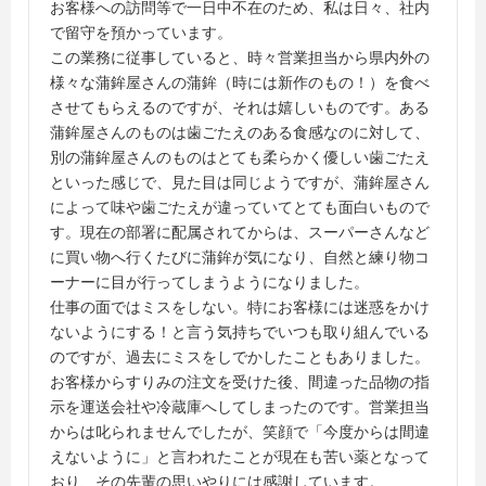
お客様への訪問等で一日中不在のため、私は日々、社内
で留守を預かっています。
この業務に従事していると、時々営業担当から県内外の
様々な蒲鉾屋さんの蒲鉾（時には新作のもの！）を食べ
させてもらえるのですが、それは嬉しいものです。ある
蒲鉾屋さんのものは歯ごたえのある食感なのに対して、
別の蒲鉾屋さんのものはとても柔らかく優しい歯ごたえ
といった感じで、見た目は同じようですが、蒲鉾屋さん
によって味や歯ごたえが違っていてとても面白いもので
す。現在の部署に配属されてからは、スーパーさんなど
に買い物へ行くたびに蒲鉾が気になり、自然と練り物コ
ーナーに目が行ってしまうようになりました。
仕事の面ではミスをしない。特にお客様には迷惑をかけ
ないようにする！と言う気持ちでいつも取り組んでいる
のですが、過去にミスをしでかしたこともありました。
お客様からすりみの注文を受けた後、間違った品物の指
示を運送会社や冷蔵庫へしてしまったのです。営業担当
からは叱られませんでしたが、笑顔で「今度からは間違
えないように」と言われたことが現在も苦い薬となって
おり、その先輩の思いやりには感謝しています。