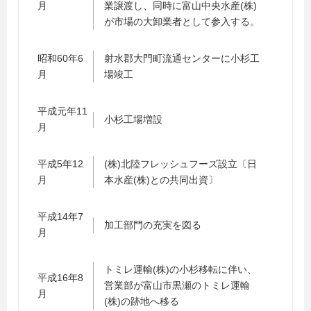
月
業譲渡し、同時に富山中央水産(株)
が市場の大卸業者として参入する。
昭和60年6
射水郡大門町流通センターに小杉工
月
場竣工
平成元年11
小杉工場増設
月
平成5年12
(株)北陸フレッシュフーズ設立〔日
月
本水産(株)との共同出資〕
平成14年7
加工部門の充実を図る
月
トミレ運輸(株)の小杉移転に伴い、
平成16年8
営業部が富山市黒瀬のトミレ運輸
月
(株)の跡地へ移る