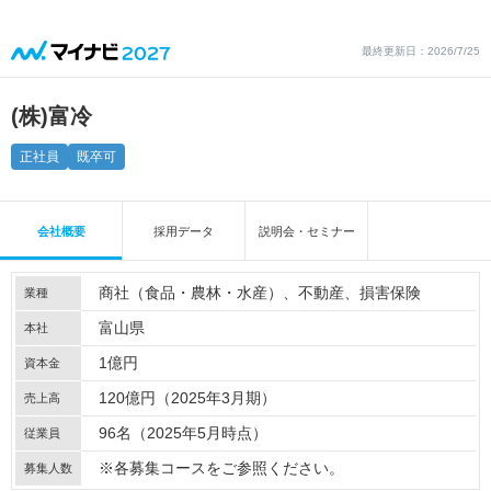
最終更新日：2026/7/25
(株)富冷
正社員
既卒可
会社概要
採用データ
説明会・セミナー
商社（食品・農林・水産）
不動産
損害保険
業種
富山県
本社
1億円
資本金
120億円（2025年3月期）
売上高
96名（2025年5月時点）
従業員
※各募集コースをご参照ください。
募集人数