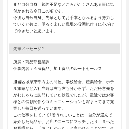
まだ自分自身、勉強不足なところがたくさんある事に気
付かされる今日この頃です。
今後も自分自身、先輩としてお手本となれるよう努力し
ていくと共に、明るく楽しい職場の雰囲気作りに心がけ
てゆきたいと思います。
先輩メッセージ2
所属：商品部営業課
仕事内容：冷凍食品、加工食品のルートセールス
担当区域県東部方面の問屋、学校給食、産業給食、ホテ
ル旅館など入社当時は右も左も分からず、ただ得意先を
がむしゃらに訪問していた状況でしたが、最近ではお客
様との信頼関係やコミュニケーションも深まってきて充
実した毎日を送っています。
この仕事をしていて1番うれしいことは、自分が選んで
紹介した商品が、お店のニーズにマッチしたり、食べた
お客様から、「おいしかった」と言われることです。そ