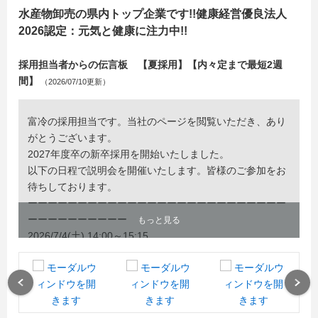
水産物卸売の県内トップ企業です!!健康経営優良法人
2026認定：元気と健康に注力中!!
採用担当者からの伝言板 【夏採用】【内々定まで最短2週
間】
（2026/07/10更新）
富冷の採用担当です。当社のページを閲覧いただき、あり
がとうございます。
2027年度卒の新卒採用を開始いたしました。
以下の日程で説明会を開催いたします。皆様のご参加をお
待ちしております。
ーーーーーーーーーーーーーーーーーーーーーーーーーー
ーーーーーーーーーー
もっと見る
2026/7/4(土) 14:00～15:15
2026/7/7(火) 14:00～15:15
2026/7/17(金) 14:00～15:15
2026/7/23(木) 14:00～15:15
Previous
Next
ーーーーーーーーーーーーーーーーーーーーーーーーーー
ーーーーーーーーーー