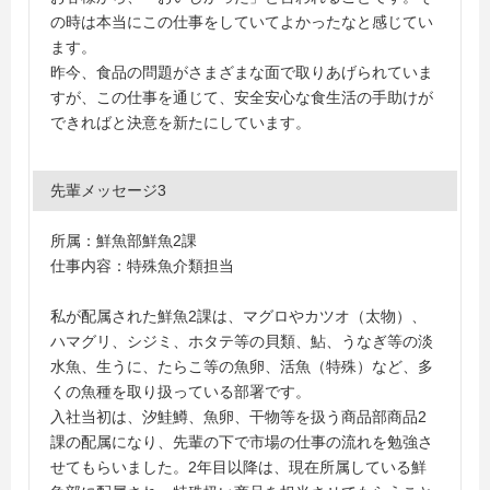
の時は本当にこの仕事をしていてよかったなと感じてい
ます。
昨今、食品の問題がさまざまな面で取りあげられていま
すが、この仕事を通じて、安全安心な食生活の手助けが
できればと決意を新たにしています。
先輩メッセージ3
所属：鮮魚部鮮魚2課
仕事内容：特殊魚介類担当
私が配属された鮮魚2課は、マグロやカツオ（太物）、
ハマグリ、シジミ、ホタテ等の貝類、鮎、うなぎ等の淡
水魚、生うに、たらこ等の魚卵、活魚（特殊）など、多
くの魚種を取り扱っている部署です。
入社当初は、汐鮭鱒、魚卵、干物等を扱う商品部商品2
課の配属になり、先輩の下で市場の仕事の流れを勉強さ
せてもらいました。2年目以降は、現在所属している鮮