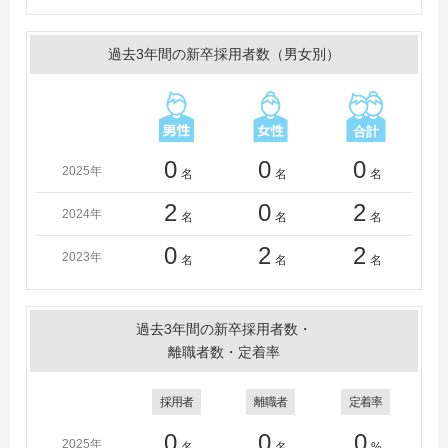
過去3年間の新卒採用者数（男女別）
0
0
0
2025年
名
名
名
2
0
2
2024年
名
名
名
0
2
2
2023年
名
名
名
過去3年間の新卒採用者数・
離職者数・定着率
採用者
離職者
定着率
0
0
0
2025年
名
名
%