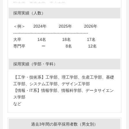
院大学、東海大学、富山大学
＜大学＞
採用実績（人数）
青山学院大学、岩手大学、宇都宮大学、北見工業大学、
群馬大学、関東学園大学、慶應義塾大学、福井工業大
＜例＞ 2024年 2025年 2026年
学、白鴎大学、東北工業大学、東洋学園大学、京都産業
----------------------------------------------------
大学、茨城大学、豊橋技術科学大学、高崎商科大学、湘
大卒 14名 18名 17名
南工科大学、滋賀大学、金沢工業大学、金沢大学、大妻
専門卒 ー 8名 12名
女子大学、実践女子大学、群馬県立女子大学、日本文理
大学、大阪産業大学、専修大学、愛知工業大学、愛知工
科大学、愛知大学、高知工科大学、共愛学園前橋国際大
採用実績（学部・学科）
学、神奈川工科大学、上武大学、工学院大学、駒澤大
学、埼玉大学、芝浦工業大学、信州大学、高崎経済大
【工学・技術系】工学部、理工学部、生産工学部、基礎
学、千葉工業大学、中央大学、筑波大学、帝京大学、東
工学部、システム工学部、デザイン工学部
海大学、東京電機大学、東京理科大学、同志社大学、東
【情報・IT系】情報学部、情報科学部、データサイエン
北大学、東北学院大学、東洋大学、富山大学、新潟大
ス学部
学、日本大学、広島工業大学、福島大学、法政大学、武
など
蔵大学、東京都市大学、明治大学、山梨大学、山形大
学、立命館大学、立教大学、早稲田大学、大阪大学、関
東学院大学
過去3年間の新卒採用者数（男女別）