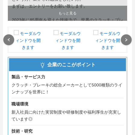
まずは、エントリーをお願い致します。
もっと見る
2023年に85周年を迎えた技術力で、世界のクラッチ・ブレ
ーキを
リードする当社で成長しませんか？
Previous
Next
企業のここがポイント
製品・サービス力
クラッチ・ブレーキの総合メーカーとして5000種類のライ
ンナップを世界に！
職場環境
新入社員に向けた実習制度や研修制度や福利厚生が充実し
ています◎
技術・研究