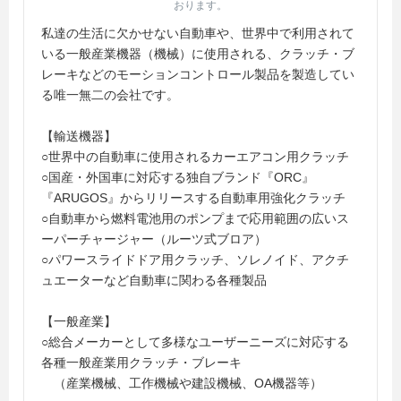
おります。
私達の生活に欠かせない自動車や、世界中で利用されて
いる一般産業機器（機械）に使用される、クラッチ・ブ
レーキなどのモーションコントロール製品を製造してい
る唯一無二の会社です。
【輸送機器】
○世界中の自動車に使用されるカーエアコン用クラッチ
○国産・外国車に対応する独自ブランド『ORC』
『ARUGOS』からリリースする自動車用強化クラッチ
○自動車から燃料電池用のポンプまで応用範囲の広いス
ーパーチャージャー（ルーツ式ブロア）
○パワースライドドア用クラッチ、ソレノイド、アクチ
ュエーターなど自動車に関わる各種製品
【一般産業】
○総合メーカーとして多様なユーザーニーズに対応する
各種一般産業用クラッチ・ブレーキ
（産業機械、工作機械や建設機械、OA機器等）