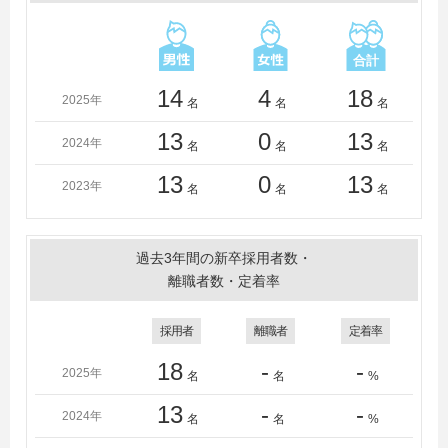
＜短大・高専・専門学校＞
群馬県立太田産業技術専門校、群馬県立高崎産業技術専
門校、群馬県立前橋産業技術専門校、群馬工業高等専門
学校、専門学校群馬自動車大学校、群馬法科ビジネス専
門学校、中央ＩＴビジネス専門学校、中央情報専門学
14
4
18
2025年
名
名
名
校、長野工業高等専門学校、沖縄工業高等専門学校
13
0
13
2024年
名
名
名
13
0
13
2023年
名
名
名
過去3年間の新卒採用者数・
離職者数・定着率
採用者
離職者
定着率
18
-
-
2025年
名
名
%
13
-
-
2024年
名
名
%