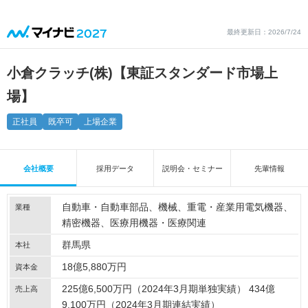
最終更新日：2026/7/24
小倉クラッチ(株)【東証スタンダード市場上
場】
正社員
既卒可
上場企業
会社概要
採用データ
説明会・セミナー
先輩情報
自動車・自動車部品
機械
重電・産業用電気機器
業種
精密機器
医療用機器・医療関連
群馬県
本社
18億5,880万円
資本金
225億6,500万円（2024年3月期単独実績） 434億
売上高
9,100万円（2024年3月期連結実績）