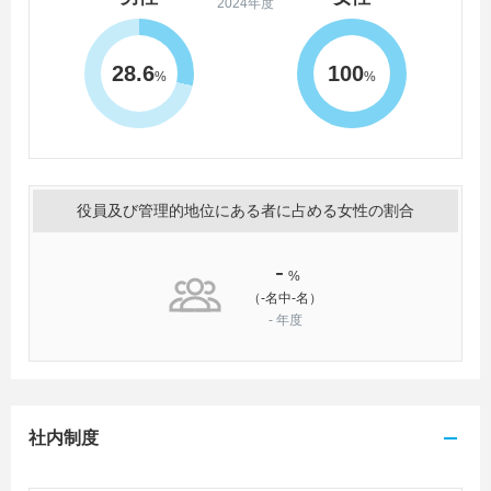
2024年度
28.6
100
%
%
役員及び管理的地位にある者に占める女性の割合
-
%
（-名中-名）
-
年度
社内制度