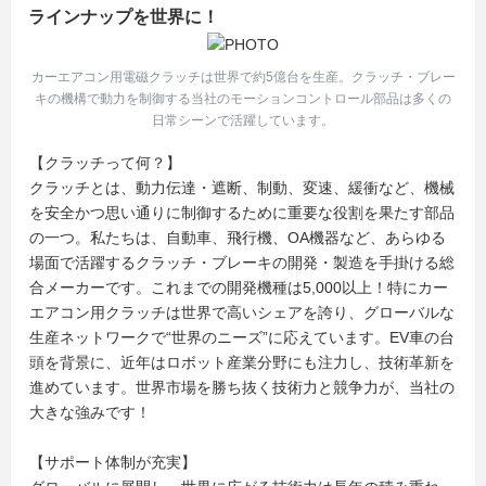
ラインナップを世界に！
カーエアコン用電磁クラッチは世界で約5億台を生産。クラッチ・ブレー
キの機構で動力を制御する当社のモーションコントロール部品は多くの
日常シーンで活躍しています。
【クラッチって何？】
クラッチとは、動力伝達・遮断、制動、変速、緩衝など、機械
を安全かつ思い通りに制御するために重要な役割を果たす部品
の一つ。私たちは、自動車、飛行機、OA機器など、あらゆる
場面で活躍するクラッチ・ブレーキの開発・製造を手掛ける総
合メーカーです。これまでの開発機種は5,000以上！特にカー
エアコン用クラッチは世界で高いシェアを誇り、グローバルな
生産ネットワークで“世界のニーズ”に応えています。EV車の台
頭を背景に、近年はロボット産業分野にも注力し、技術革新を
進めています。世界市場を勝ち抜く技術力と競争力が、当社の
大きな強みです！
【サポート体制が充実】