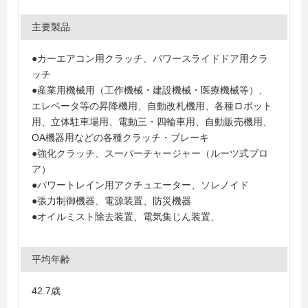
主要製品
●カーエアコン用クラッチ、パワースライドドア用クラ
ッチ
●産業用機械用（工作機械・建設機械・医療機械等）、
エレベータ等の昇降機用、自動改札機用、各種ロボット
用、立体駐車場用、電動三・四輪車用、自動販売機用、
OA機器用などの各種クラッチ・ブレーキ
●強化クラッチ、スーパーチャージャー（ルーツ式ブロ
ア）
●パワートレイン用アクチュエーター、ソレノイド
●張力制御機器、電源装置、防災機器
●オイルミスト除去装置、電気集じん装置、
平均年齢
42.7歳