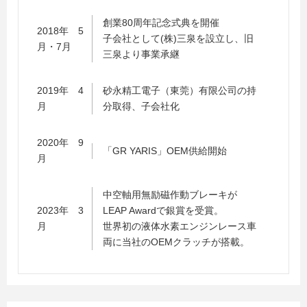
創業80周年記念式典を開催
2018年 5
子会社として(株)三泉を設立し、旧
月・7月
三泉より事業承継
2019年 4
砂永精工電子（東莞）有限公司の持
月
分取得、子会社化
2020年 9
「GR YARIS」OEM供給開始
月
中空軸用無励磁作動ブレーキが
2023年 3
LEAP Awardで銀賞を受賞。
月
世界初の液体水素エンジンレース車
両に当社のOEMクラッチが搭載。