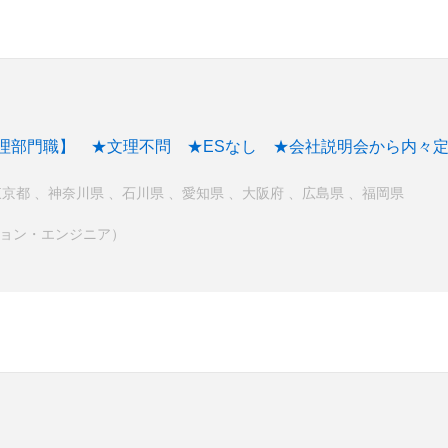
理部門職】 ★文理不問 ★ESなし ★会社説明会から内々定
東京都
、
神奈川県
、
石川県
、
愛知県
、
大阪府
、
広島県
、
福岡県
ション・エンジニア）