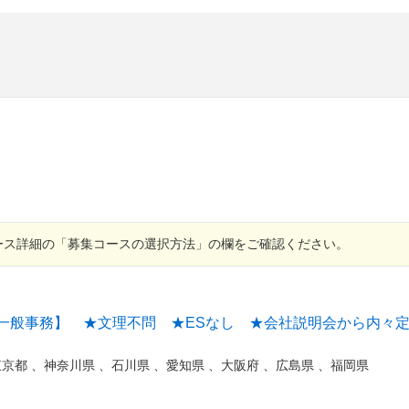
ース詳細の「募集コースの選択方法」の欄をご確認ください。
一般事務】 ★文理不問 ★ESなし ★会社説明会から内々定
東京都
、
神奈川県
、
石川県
、
愛知県
、
大阪府
、
広島県
、
福岡県