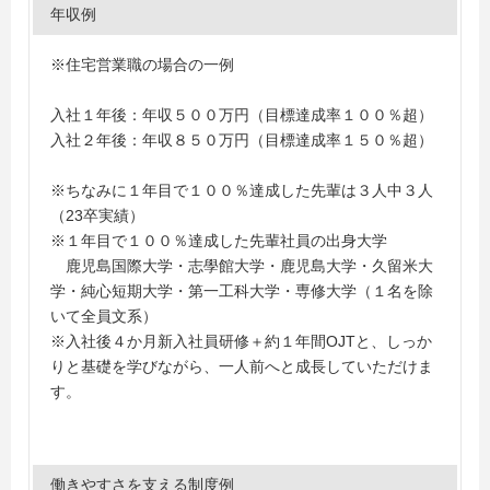
年収例
※住宅営業職の場合の一例
入社１年後：年収５００万円（目標達成率１００％超）
入社２年後：年収８５０万円（目標達成率１５０％超）
※ちなみに１年目で１００％達成した先輩は３人中３人
（23卒実績）
※１年目で１００％達成した先輩社員の出身大学
鹿児島国際大学・志學館大学・鹿児島大学・久留米大
学・純心短期大学・第一工科大学・専修大学（１名を除
いて全員文系）
※入社後４か月新入社員研修＋約１年間OJTと、しっか
りと基礎を学びながら、一人前へと成長していただけま
す。
働きやすさを支える制度例