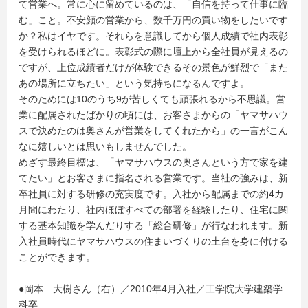
て営業へ。常に心に留めているのは、「自信を持って仕事に臨
む」こと。不安顔の営業から、数千万円の買い物をしたいです
か？私はイヤです。それらを意識してから個人成績で社内表彰
を受けられるほどに。表彰式の際に壇上から全社員が見えるの
ですが、上位成績者だけが体験できるその景色が鮮烈で「また
あの場所に立ちたい」という気持ちになるんですよ。
そのためには10のうち9が苦しくても頑張れるから不思議。営
業に配属されたばかりの頃には、お客さまからの「ヤマサハウ
スで決めたのは奥さんが営業をしてくれたから」の一言がこん
なに嬉しいとは思いもしませんでした。
めざす最終目標は、「ヤマサハウスの奥さんという方で家を建
てたい」とお客さまに指名される営業です。当社の強みは、新
卒社員に対する研修の充実度です。入社から配属までの約4カ
月間にわたり、社内ほぼすべての部署を経験したり、住宅に関
する基本知識を学んだりする「総合研修」が行なわれます。新
入社員時代にヤマサハウスの住まいづくりの土台を身に付ける
ことができます。
●岡本 大樹さん（右）／2010年4月入社／工学院大学建築学
科卒