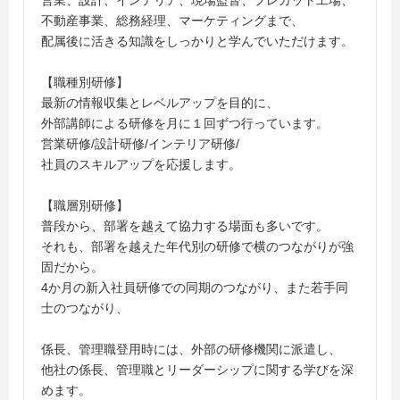
営業、設計、インテリア、現場監督、プレカット工場、
不動産事業、総務経理、マーケティングまで、
配属後に活きる知識をしっかりと学んでいただけます。
【職種別研修】
最新の情報収集とレベルアップを目的に、
外部講師による研修を月に１回ずつ行っています。
営業研修/設計研修/インテリア研修/
社員のスキルアップを応援します。
【職層別研修】
普段から、部署を越えて協力する場面も多いです。
それも、部署を越えた年代別の研修で横のつながりが強
固だから。
4か月の新入社員研修での同期のつながり、また若手同
士のつながり、
係長、管理職登用時には、外部の研修機関に派遣し、
他社の係長、管理職とリーダーシップに関する学びを深
めます。