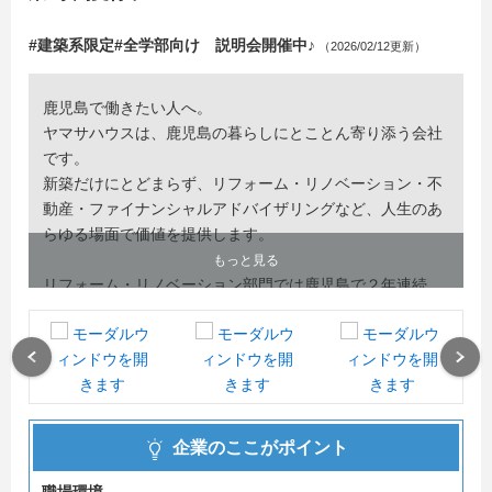
#建築系限定#全学部向け 説明会開催中♪
（2026/02/12更新）
鹿児島で働きたい人へ。
ヤマサハウスは、鹿児島の暮らしにとことん寄り添う会社
です。
新築だけにとどまらず、リフォーム・リノベーション・不
動産・ファイナンシャルアドバイザリングなど、人生のあ
らゆる場面で価値を提供します。
もっと見る
リフォーム・リノベーション部門では鹿児島で２年連続
No.1.
営業は完全反響型で、“売り込む”よりも、お客様の相談に
Previous
Next
しっかり向き合うスタイル。
研修制度も充実していて、未経験からでも安心して成長で
きます。男性の育休取得実績もあり、働きやすさにも力を
企業のここがポイント
入れています。リフォームや林業までグループで幅広く取
り組み、地域に根ざした住まいづくりを続けてきました。