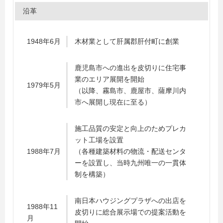
沿革
1948年6月
木材業として肝属郡肝付町に創業
鹿児島市への進出を皮切りに住宅事
業のエリア展開を開始
1979年5月
（以降、霧島市、鹿屋市、薩摩川内
市へ展開し現在に至る）
施工品質の安定と向上のためプレカ
ット工場を設置
1988年7月
（各種建築材料の物流・配送センタ
ーを設置し、当時九州唯一の一貫体
制を構築）
南日本ハウジングプラザへの出店を
1988年11
皮切りに総合展示場での提案活動を
月