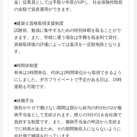
金）従業員としては手取り年収がUPし、社会保険控除前
の金額で資産運用ができます。
■建築士資格取得支援制度
試験前、勉強に集中するための特別休暇を取ることがで
きます。また、学校に通う場合は学費を低金利で貸付。
資格取得後の評価によっては返済を一定額免除となりま
す。
■時間休制度
有休は1時間単位、代休は2時間単位から取得できるよう
にしました。夕方プライベートで予定がある日は、15時
退勤も可能です。
■休職手当
病気やケガで働けない期間は国から給与の約3分の2が傷
病手当金として支給されます。残りの3分の1を会社側で
負担する制度です。また、傷病手当金の申請から支給ま
でに時差があるため、その期間無収入にならないように
会社側で補填を行っています。