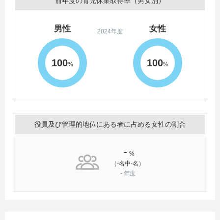
前年度の育児休業取得率（男女別）
男性
女性
2024年度
100
100
%
%
役員及び管理的地位にある者に占める女性の割合
-
%
（-名中-名）
-
年度