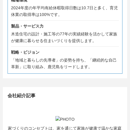
職場環境
創業77周年の今、鹿児島をもっと良くしたい仲間を募集中
2024年度の年平均有給休暇取得日数は10.7日と多く、育児
です。少しでも興味があれば、気軽に説明会や面談に来て
休業の取得率は100%です。
ください。あなたの“等身大”の気持ちで大丈夫です。お待
ちしています！
製品・サービス力
木造住宅の設計・施工等の77年の実績経験を活かして家族
が健康に暮らせる住まいづくりを提供します。
戦略・ビジョン
「地域と暮らしの先導者」の姿勢を持ち、「継続的な自己
革新」に取り組み、鹿児島をリードします。
会社紹介記事
家づくりのコンセプトは、家を通じて家族が健康で温かな家庭