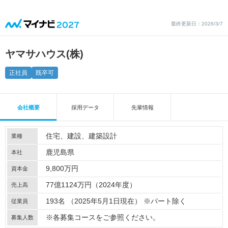
最終更新日：2026/3/7
ヤマサハウス(株)
正社員
既卒可
会社概要
採用データ
先輩情報
住宅
建設
建築設計
業種
鹿児島県
本社
9,800万円
資本金
77億1124万円（2024年度）
売上高
193名 （2025年5月1日現在） ※パート除く
従業員
※各募集コースをご参照ください。
募集人数