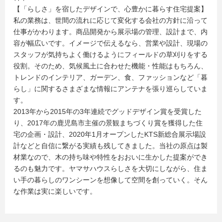
【「らしさ」を宿したデザインで、心豊かに暮らす住宅提案】
私の業務は、世間の流れに応じて変化する会社の方針に沿って
仕事がかわります。商品開発から展示場の管理、設計まで、内
容が幅広いです。イメージで伝えるなら、営業や設計、現場の
スタッフが気持ちよく働けるようにフィールドの草刈りをする
役割。そのため、気候風土に合わせた機能・性能はもちろん、
トレンドのインテリア、ガーデン、食、ファッションなど「暮
らし」に関するさまざまな情報にアンテナを張り巡らしていま
す。
2013年から2015年の3年連続でグッドデザイン賞を受賞した
り、2017年の鹿児島市主催の景観まちづくり賞を獲得した住
宅の企画・設計、2020年1月オープンしたKTS新総合展示場設
計などと自信に繋がる実績も残してきました。当社の原点は製
材業なので、木の持ち味や特性をおおいに生かした提案ができ
るのも魅力です。ヤマサハウスらしさを大切にしながら、住ま
い手の暮らしのワンシーンを想像して空間を創っていく。そん
な作業は実に楽しいです。