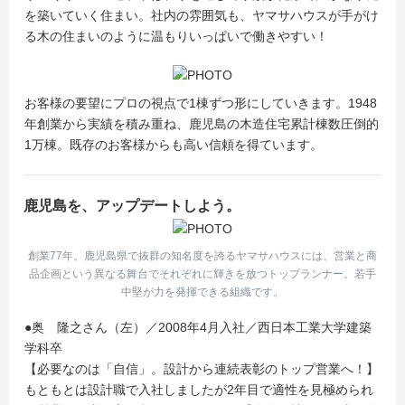
を築いていく住まい。社内の雰囲気も、ヤマサハウスが手がけ
る木の住まいのように温もりいっぱいで働きやすい！
お客様の要望にプロの視点で1棟ずつ形にしていきます。1948
年創業から実績を積み重ね、鹿児島の木造住宅累計棟数圧倒的
1万棟。既存のお客様からも高い信頼を得ています。
鹿児島を、アップデートしよう。
創業77年。鹿児島県で抜群の知名度を誇るヤマサハウスには、営業と商
品企画という異なる舞台でそれぞれに輝きを放つトップランナー。若手
中堅が力を発揮できる組織です。
●奥 隆之さん（左）／2008年4月入社／西日本工業大学建築
学科卒
【必要なのは「自信」。設計から連続表彰のトップ営業へ！】
もともとは設計職で入社しましたが2年目で適性を見極められ