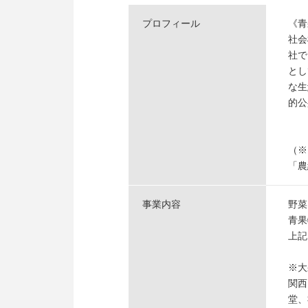
プロフィール
《青
社会
社で
とし
な生
的公
（※
「農
事業内容
野菜
青果
上記
※大
関西
堂、