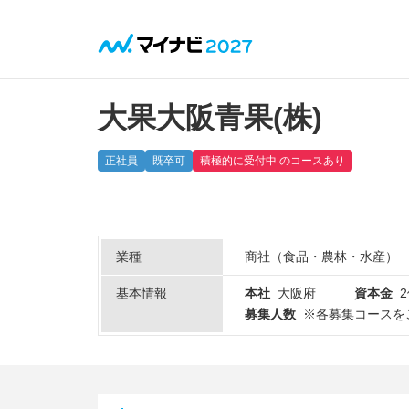
大果大阪青果(株)
正社員
既卒可
積極的に受付中 のコースあり
業種
商社（食品・農林・水産）
基本情報
本社
大阪府
資本金
募集人数
※各募集コースを