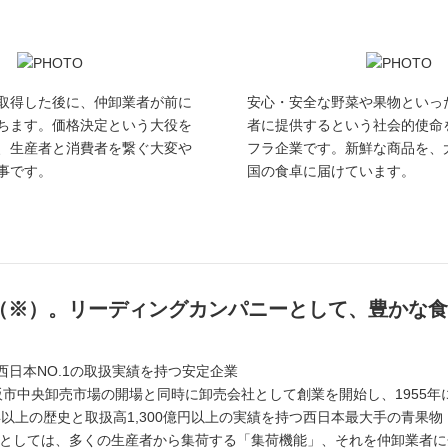
取得した後に、仲卸業者が前に
安心・安全な野菜や果物といっ
ちます。価格決定という大役を
者に提供するという社会的使命
、生産者と消費者を繋ぐ大変や
フラ企業です。新鮮な商品を、
事です。
国の食卓に届けています。
1（※）。リーディングカンパニーとして、豊かな
。西日本NO.1の取扱実績を持つ安定企業
大阪市中央卸売市場の開場と同時に卸売会社として創業を開始し、1955年
年以上の歴史と取扱高1,300億円以上の実績を持つ西日本最大手の青果
としては、多くの生産者から集荷する「集荷機能」、それを仲卸業者に