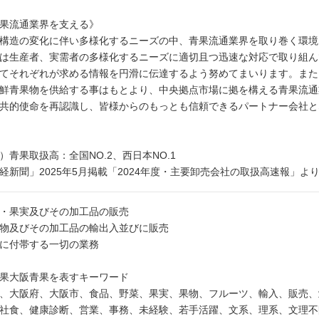
果流通業界を支える》
構造の変化に伴い多様化するニーズの中、青果流通業界を取り巻く環境
は生産者、実需者の多様化するニーズに適切且つ迅速な対応で取り組ん
てそれぞれが求める情報を円滑に伝達するよう努めてまいります。また
鮮青果物を供給する事はもとより、中央拠点市場に拠を構える青果流通
共的使命を再認識し、皆様からのもっとも信頼できるパートナー会社と
）青果取扱高：全国NO.2、西日本NO.1
経新聞」2025年5月掲載「2024年度・主要卸売会社の取扱高速報」よ
・果実及びその加工品の販売
物及びその加工品の輸出入並びに販売
に付帯する一切の業務
果大阪青果を表すキーワード
、大阪府、大阪市、食品、野菜、果実、果物、フルーツ、輸入、販売、
社食、健康診断、営業、事務、未経験、若手活躍、文系、理系、文理不