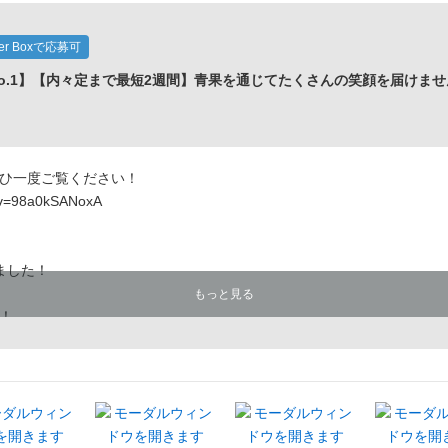
eer Boxで応募可
o.1】【内々定まで最短2週間】青果を通じてたくさんの笑顔を届けませ
ひ一度ご覧ください！
h?v=98a0kSANoxA
ました！
もっと見る
！
0日、24日、28日、31日
25日