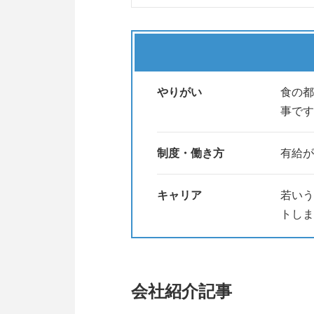
■9月度
※日程調整中※
★大果大阪青果(株) の採用ペ
やりがい
食の都
当社は、生産者と消費者をつなぎ、
事です
普段何気なく食べているものの裏
「食品業界ってどんな世界なんだ
制度・働き方
有給が
「社会人ってどんな雰囲気で働い
そんな軽い気持ちでOKです。少
キャリア
若いう
ぜひ説明会に来てみてください。
トしま
説明会の日程に合わなくても大丈
個別での対応も可能ですので、
セミナー画面→「日程の案内を希
会社紹介記事
まずは一歩踏み出してみませんか
あなたとお話しできるのを楽しみ