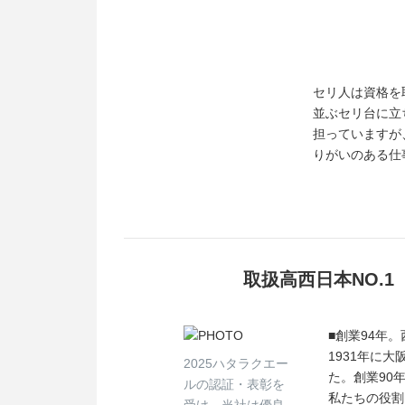
セリ人は資格を
並ぶセリ台に立
担っていますが
りがいのある仕
取扱高西日本NO.
■創業94年
1931年に
2025ハタラクエー
た。創業90
ルの認証・表彰を
私たちの役割