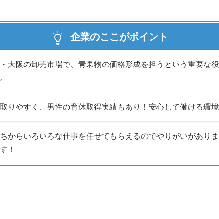
企業のここがポイント
ージにアクセスして頂きありがとうございます。★
・大阪の卸売市場で、青果物の価格形成を担うという重要な役
全国の“おいしい”と“安心”を届ける食品卸の会社です。
。
側には、実は私たちの仕事が関わっています。
ろう」
取りやすく、男性の育休取得実績もあり！安心して働ける環
てるのかな」
しでも興味を持ってくれたら、
ちからいろいろな仕事を任せてもらえるのでやりがいがありま
す！
夫です！
望」からご予約ください。
。
にしています。