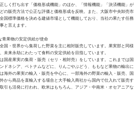
正しく打ち出す「価格形成機能」のほか、「情報機能」「決済機能」が
どの販売方法で公正な評価と価格形成を反映。また、大阪市中央卸売市
全国標準価格を決める建値市場として機能しており、当社の果たす任務
事と言えます。
な青果物の安定供給が使命
全国・世界から集荷した野菜を主に相対販売しています。果実部と同様
、未来永劫にわたって食料の安定供給を目指しています。
は国産果実の集荷・販売（セリ・相対売）をしています。これまでは国
ンドネシア、ベトナムなどに、りんごやぶどう、ももなど果物の輸出に
は海外の果実の輸入・販売を中心に、一部海外の野菜の輸入・販売、国
外から商品を直輸入する場合と大手輸入商社から国内で仕入れて販売す
取引も活発に行われ、欧米はもちろん、アジア・中南米・オセアニアな