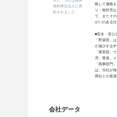
受け、当社は優良
映して価格を
福利厚生法人に表
リ・相対売な
彰されました
て、またその
がいのある仕
■安全・安心
「野菜部」は
が減少する中
「果実部」で
湾、香港、イ
「商事部門」
は、当社が海
商社との直接
会社データ