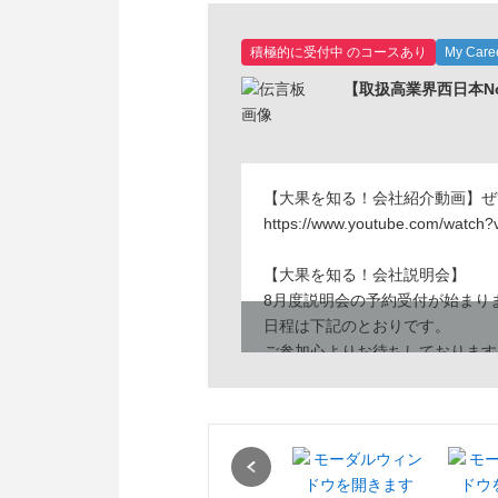
積極的に受付中 のコースあり
My Car
【取扱高業界西日本N
【大果を知る！会社紹介動画】ぜ
https://www.youtube.com/watc
【大果を知る！会社説明会】
8月度説明会の予約受付が始まり
日程は下記のとおりです。
ご参加心よりお待ちしております
■8月度
WEB説明会 14時～）8月7日、2
Previous
対面説明会 10時～）8月21日、