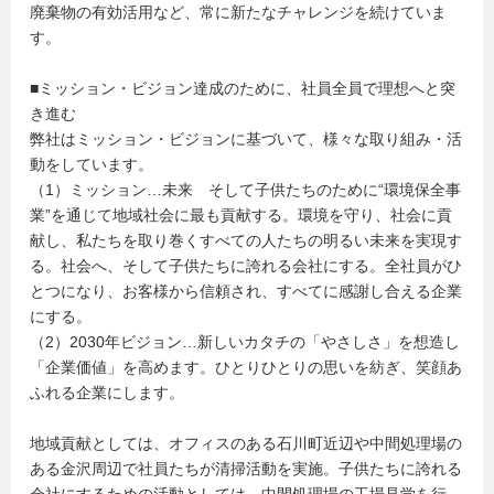
廃棄物の有効活用など、常に新たなチャレンジを続けていま
す。
■ミッション・ビジョン達成のために、社員全員で理想へと突
き進む
弊社はミッション・ビジョンに基づいて、様々な取り組み・活
動をしています。
（1）ミッション…未来 そして子供たちのために“環境保全事
業”を通じて地域社会に最も貢献する。環境を守り、社会に貢
献し、私たちを取り巻くすべての人たちの明るい未来を実現す
る。社会へ、そして子供たちに誇れる会社にする。全社員がひ
とつになり、お客様から信頼され、すべてに感謝し合える企業
にする。
（2）2030年ビジョン…新しいカタチの「やさしさ」を想造し
「企業価値」を高めます。ひとりひとりの思いを紡ぎ、笑顔あ
ふれる企業にします。
地域貢献としては、オフィスのある石川町近辺や中間処理場の
ある金沢周辺で社員たちが清掃活動を実施。子供たちに誇れる