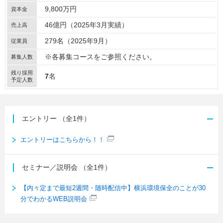
9,800万円
資本金
46億円（2025年3月実績）
売上高
279名（2025年9月）
従業員
※各募集コースをご参照ください。
募集人数
残り採用
7
名
予定人数
エントリー
（全1件）
エントリーはこちらから！！
セミナー／説明会
（全1件）
【内々定まで最短2週間・随時配信中】横浜環境保全のことが30
分でわかるWEB説明会