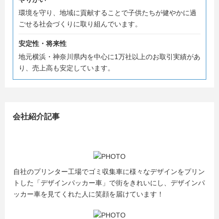
♪
環境を守り、地域に貢献することで子供たちが健やかに過
ごせる社会づくりに取り組んでいます。
#ここに注目！横浜環境保全の強みについて
・創業50年以上の廃棄物処理企業です！
安定性・将来性
・横浜市内で高い知名度、シェア率です！
地元横浜・神奈川県内を中心に1万社以上のお取引実績があ
・本社が横浜市の中心地にあります！
り、売上高も安定しています。
みなとみらいまで徒歩5分♪ 横浜中華街まで徒歩1分♪
・免許取得費用全額負担！
・自社製造した堆肥を使った野菜の植え付け・収穫体験を
定期的に開催
会社紹介記事
栽培した野菜のイベント販売を定期的に実施
・「デザインパッカー車」で業界認知向上に貢献
・社内、社外問わず様々なイベントを年数回実施！
また弊社インスタグラムでは社内の日常やイベントの情報
自社のプリンター工場でゴミ収集車に様々なデザインをプリン
を随時発信中です！
トした「デザインパッカー車」で街をきれいにし、デザインパ
https://www.instagram.com/yokohamakankyohozen/
ッカー車を見てくれた人に笑顔を届けています！
#横浜市内勤務