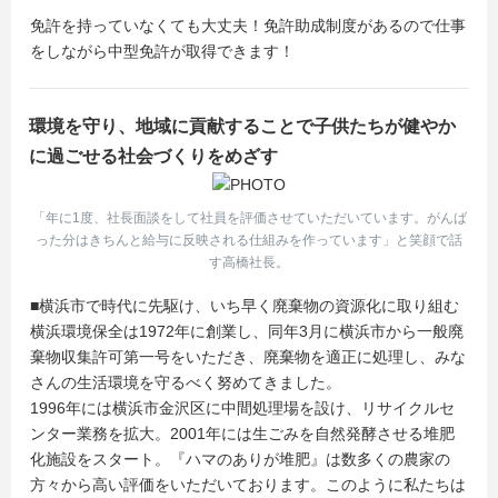
#SDGs
免許を持っていなくても大丈夫！免許助成制度があるので仕事
－・－・－・－・－・－・－・－・－・－・－・－・－
をしながら中型免許が取得できます！
弊社HPの採用ページはこちら★
https://www.y-kankyo.co.jp/recruit/
環境を守り、地域に貢献することで子供たちが健やか
に過ごせる社会づくりをめざす
－・－・－・－・－・－・－・－・－・－・－・－・－
tiktokもぜひチェックしてみてくださいね！
「年に1度、社長面談をして社員を評価させていただいています。がんば
https://www.tiktok.com/@yokohama_kankyohozen/
った分はきちんと給与に反映される仕組みを作っています」と笑顔で話
す高橋社長。
■横浜市で時代に先駆け、いち早く廃棄物の資源化に取り組む
横浜環境保全は1972年に創業し、同年3月に横浜市から一般廃
棄物収集許可第一号をいただき、廃棄物を適正に処理し、みな
さんの生活環境を守るべく努めてきました。
1996年には横浜市金沢区に中間処理場を設け、リサイクルセ
ンター業務を拡大。2001年には生ごみを自然発酵させる堆肥
化施設をスタート。『ハマのありが堆肥』は数多くの農家の
方々から高い評価をいただいております。このように私たちは