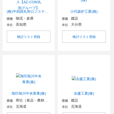
(株)中四国丸和ロジスティクス【AZ-COM丸和グループ】
小代築炉工業(株)
物流・倉庫
建設
業種
業種
高知県
大分県
本社
本社
検討リスト登録
検討リスト登録
旭印旭川中央青果(株)
永建工業(株)
商社（食品・農林・水産）
建設
業種
業種
北海道
北海道
本社
本社