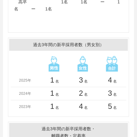
高卒 1名 1名 ー 1
名 ー 1名
過去3年間の新卒採用者数（男女別）
1
3
4
2025年
名
名
名
1
2
3
2024年
名
名
名
1
4
5
2023年
名
名
名
過去3年間の新卒採用者数・
離職者数・定着率