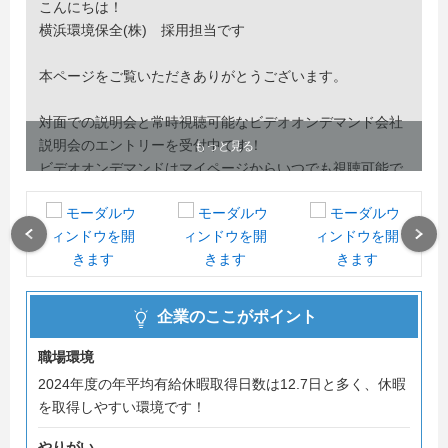
こんにちは！
横浜環境保全(株) 採用担当です
本ページをご覧いただきありがとうございます。
対面での説明会と常時視聴可能なビデオオンデマンド会社
説明会のエントリーを受付中です！
もっと見る
ビデオオンデマンドはマイページからいつでも視聴可能で
すので気になった方はぜひエントリーをお願い致します！
現在以下の職種の募集を予定しています。
Previous
Next
・総合職（ドライバー） ～プライベートも充実・免許が
なくても安心～
・営業職 ～ルート営業、既存営業メイン・飛び込み営業
企業のここがポイント
無し～
・事務職（一般事務、経理職）
職場環境
2024年度の年平均有給休暇取得日数は12.7日と多く、休暇
エントリーしていただいた方全員に会社パンフレットのデ
を取得しやすい環境です！
ータを
無料配布しておりますのでエントリーお待ちしております
やりがい