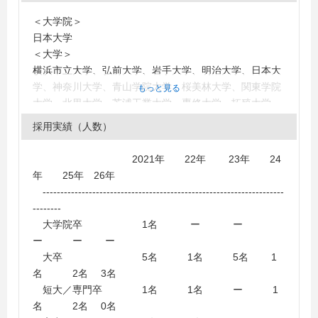
＜大学院＞
日本大学
＜大学＞
横浜市立大学、弘前大学、岩手大学、明治大学、日本大
学、神奈川大学、青山学院大学、桜美林大学、関東学院
もっと見る
大学、北里大学、芝浦工業大学、専修大学、拓殖大学、
帝京大学、帝京平成大学、東海大学、東京未来大学、東
採用実績（人数）
洋大学、名城大学、明星大学、横浜商科大学、桐蔭横浜
大学、立正大学、駒沢女子大学、麻布大学、東京家政大
2021年 22年 23年 24
学、東京都市大学
年 25年 26年
＜短大・高専・専門学校＞
--------------------------------------------------------------------
情報科学専門学校、大原簿記情報ビジネス専門学校横浜
--------
校、東京綜合写真専門学校、日本工学院専門学校、桐生
大学院卒 1名 ー ー
大学短期大学部、横浜保育福祉専門学校
ー ー ー
大卒 5名 1名 5名 1
名 2名 3名
短大／専門卒 1名 1名 ー 1
名 2名 0名