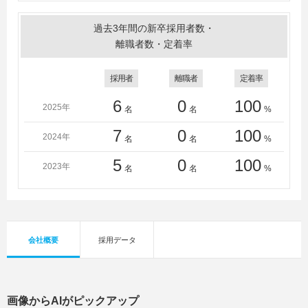
過去3年間の新卒採用者数・
離職者数・定着率
採用者
離職者
定着率
6
0
100
2025年
名
名
%
7
0
100
2024年
名
名
%
5
0
100
2023年
名
名
%
会社概要
採用データ
画像からAIがピックアップ