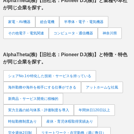
AlphaTheta(株)【旧社名：Pioneer DJ(株)】
と業種や本社
が同じ企業を探す。
家電・AV機器
総合電機
半導体・電子・電気機器
その他電子・電気関連
コンピュータ・通信機器
神奈川県
AlphaTheta(株)【旧社名：Pioneer DJ(株)】
と特徴・特色
が同じ企業を探す。
シェアNo.1や特化した技術・サービスを持っている
海外勤務や海外を相手にする仕事ができる
アットホームな社風
新商品・サービス開発に積極的
実力主義の給与体系・評価制度を導入
年間休日120日以上
時短勤務制度あり
産休・育児休暇取得実績あり
完全週休2日制
リモートワーク・在宅勤務（週に数日）