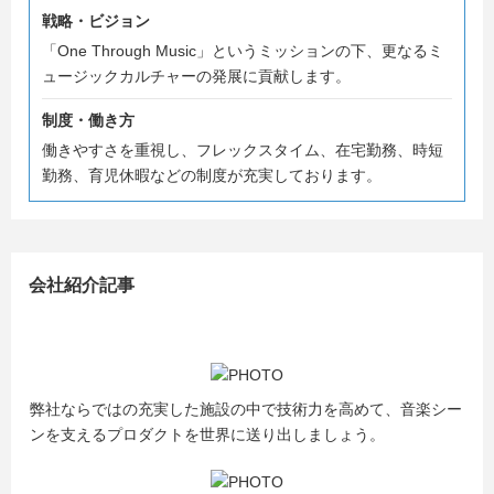
そんな「音楽」や「ものづくり」への情熱をお持ちになっ
戦略・ビジョン
ている方のご応募を心よりお待ちしております。
「One Through Music」というミッションの下、更なるミ
ュージックカルチャーの発展に貢献します。
ご不明点などございましたら、お気軽にご連絡下さい。
何卒、宜しくお願い致します。
制度・働き方
働きやすさを重視し、フレックスタイム、在宅勤務、時短
勤務、育児休暇などの制度が充実しております。
会社紹介記事
弊社ならではの充実した施設の中で技術力を高めて、音楽シー
ンを支えるプロダクトを世界に送り出しましょう。