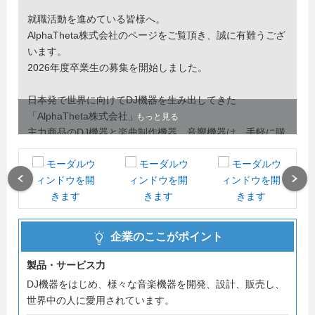
就職活動を進めている皆様へ。
AlphaTheta株式会社のページをご覧頂き、誠に有難うござ
います。
2026年度卒業生の募集を開始しました。
日本発で世界に向けてDJ機器を生み出してきた
「AlphaTheta株式会社」。
もっと見る
主力商品のDJ機器と楽曲制作機器、音響機器は、手軽に購
入が出来る自宅用のものからプロフェッショナルアーティ
スト向けのものまで、すべての商品を社内で設計・開発
し、国内外で販売してます。
Previous
Next
その他、「rekordbox」というDJアプリの設計・運営や、
DJスクール「横浜DJ Lab」の事業、新規事業の開発などを
展開しています。
企業のここがポイント
ご自身のアイディアやスキルを、世界中に届けたい！
製品・サービス力
DJ機器をはじめ、様々な音楽機器を開発、設計、販売し、
大好きな音楽で喜び溢れる世界を実現したい！
世界中の人に愛用されています。