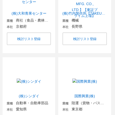
(株)大和青果センター
(株)竹内製作所【TAKEUCHI MFG. CO., LTD.】【東証プライム上場】
商社（食品・農林・水産）
機械
業種
業種
京都府
長野県
本社
本社
検討リスト登録
検討リスト登録
(株)シンダイ
国際興業(株)
自動車・自動車部品
陸運（貨物・バス・タクシー）
業種
業種
愛知県
東京都
本社
本社