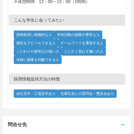
※休憩時間 12：00～13：00（1時間）
こんな学生に会ってみたい
資格取得に積極的な人
学内活動の経験が豊富な人
個性をアピールできる人
チームワークを重視する人
こだわりや探究心の強い人
とにかく負けず嫌いの人
冷静に物事を判断できる人
採用情報提供方法の特徴
会社見学・工場見学あり
先輩社員との質問会・懇談会あり
問合せ先