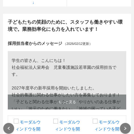
子どもたちの笑顔のために、スタッフも働きやすい環
境で。業務効率化にも力を入れています！
採用担当者からのメッセージ
（2026/02/12更新）
学生の皆さん、こんにちは！
社会福祉法人栄寿会 児童養護施設若草園の採用担当で
す。
2027年度卒の新卒採用を開始いたしました。
社会的養護に関わる仕事がしたい方を募集しております！
「子どもと関わる仕事がしたい」「やりがいのある仕事が
もっと見る
いい」「地元のために働きたい」「地域の困っている子ど
も・家庭への支援がしたい」など、様々なやりたい事があ
ると思います。当法人なら実現できるかもしれません。あ
なたのやる気を応援します！
Previous
Next