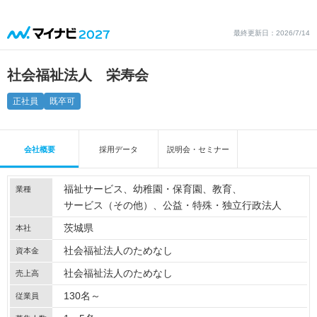
最終更新日：2026/7/14
社会福祉法人 栄寿会
正社員
既卒可
会社概要
採用データ
説明会・セミナー
福祉サービス
幼稚園・保育園
教育
業種
サービス（その他）
公益・特殊・独立行政法人
茨城県
本社
社会福祉法人のためなし
資本金
社会福祉法人のためなし
売上高
130名～
従業員