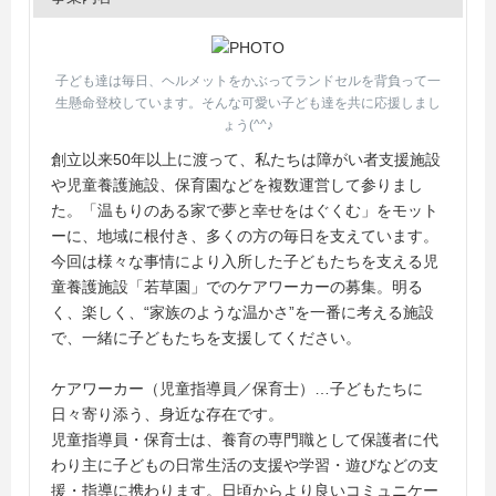
子ども達は毎日、ヘルメットをかぶってランドセルを背負って一
生懸命登校しています。そんな可愛い子ども達を共に応援しまし
ょう(^^♪
創立以来50年以上に渡って、私たちは障がい者支援施設
や児童養護施設、保育園などを複数運営して参りまし
た。「温もりのある家で夢と幸せをはぐくむ」をモット
ーに、地域に根付き、多くの方の毎日を支えています。
今回は様々な事情により入所した子どもたちを支える児
童養護施設「若草園」でのケアワーカーの募集。明る
く、楽しく、“家族のような温かさ”を一番に考える施設
で、一緒に子どもたちを支援してください。
ケアワーカー（児童指導員／保育士）…子どもたちに
日々寄り添う、身近な存在です。
児童指導員・保育士は、養育の専門職として保護者に代
わり主に子どもの日常生活の支援や学習・遊びなどの支
援・指導に携わります。日頃からより良いコミュニケー