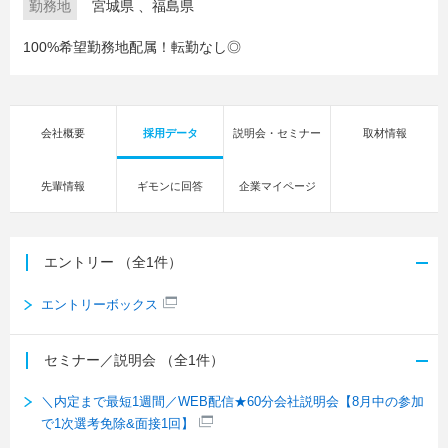
勤務地
宮城県
、
福島県
100%希望勤務地配属！転勤なし◎
会社概要
採用データ
説明会・セミナー
取材情報
先輩情報
ギモンに回答
企業マイページ
エントリー
（全1件）
エントリーボックス
セミナー／説明会
（全1件）
＼内定まで最短1週間／WEB配信★60分会社説明会【8月中の参加
で1次選考免除&面接1回】