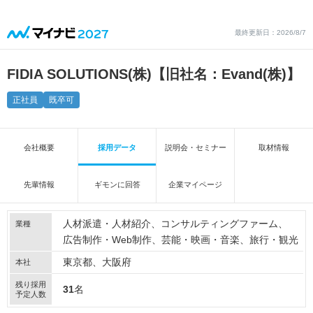
最終更新日：2026/8/7
FIDIA SOLUTIONS(株)【旧社名：Evand(株)】
正社員
既卒可
会社概要
採用データ
説明会・セミナー
取材情報
先輩情報
ギモンに回答
企業マイページ
人材派遣・人材紹介
コンサルティングファーム
業種
広告制作・Web制作
芸能・映画・音楽
旅行・観光
東京都、大阪府
本社
残り採用
31
名
予定人数