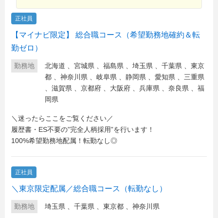
正社員
【マイナビ限定】 総合職コース（希望勤務地確約＆転
勤ゼロ）
勤務地
北海道
、
宮城県
、
福島県
、
埼玉県
、
千葉県
、
東京
都
、
神奈川県
、
岐阜県
、
静岡県
、
愛知県
、
三重県
、
滋賀県
、
京都府
、
大阪府
、
兵庫県
、
奈良県
、
福
岡県
＼迷ったらここをご覧ください／
履歴書・ES不要の”完全人柄採用”を行います！
100%希望勤務地配属！転勤なし◎
正社員
＼東京限定配属／総合職コース（転勤なし）
勤務地
埼玉県
、
千葉県
、
東京都
、
神奈川県