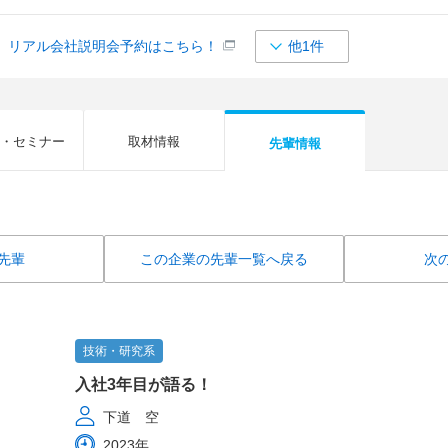
】リアル会社説明会予約はこちら！
他1件
・セミナー
取材情報
先輩情報
先輩
この企業の先輩一覧へ戻る
次
技術・研究系
入社3年目が語る！
下道 空
2023年