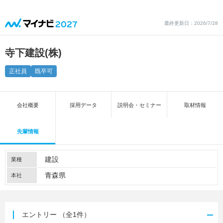
最終更新日：2026/7/28
寺下建設(株)
正社員
既卒可
会社概要
採用データ
説明会・セミナー
取材情報
先輩情報
建設
業種
青森県
本社
エントリー
（全1件）