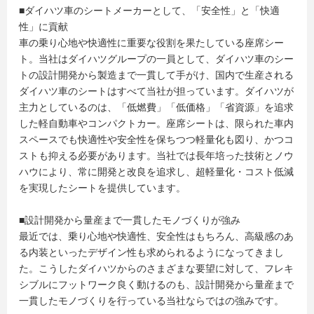
■ダイハツ車のシートメーカーとして、「安全性」と「快適
性」に貢献
車の乗り心地や快適性に重要な役割を果たしている座席シー
ト。当社はダイハツグループの一員として、ダイハツ車のシー
トの設計開発から製造まで一貫して手がけ、国内で生産される
ダイハツ車のシートはすべて当社が担っています。ダイハツが
主力としているのは、「低燃費」「低価格」「省資源」を追求
した軽自動車やコンパクトカー。座席シートは、限られた車内
スペースでも快適性や安全性を保ちつつ軽量化も図り、かつコ
ストも抑える必要があります。当社では長年培った技術とノウ
ハウにより、常に開発と改良を追求し、超軽量化・コスト低減
を実現したシートを提供しています。
■設計開発から量産まで一貫したモノづくりが強み
最近では、乗り心地や快適性、安全性はもちろん、高級感のあ
る内装といったデザイン性も求められるようになってきまし
た。こうしたダイハツからのさまざまな要望に対して、フレキ
シブルにフットワーク良く動けるのも、設計開発から量産まで
一貫したモノづくりを行っている当社ならではの強みです。