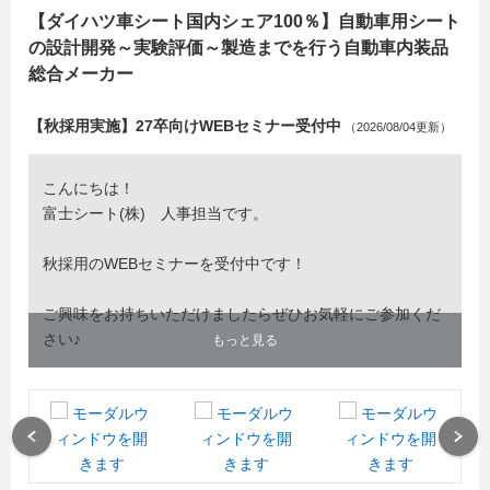
【ダイハツ車シート国内シェア100％】自動車用シート
の設計開発～実験評価～製造までを行う自動車内装品
総合メーカー
【秋採用実施】27卒向けWEBセミナー受付中
（2026/08/04更新）
こんにちは！
富士シート(株) 人事担当です。
秋採用のWEBセミナーを受付中です！
ご興味をお持ちいただけましたらぜひお気軽にご参加くだ
さい♪
もっと見る
Previous
Next