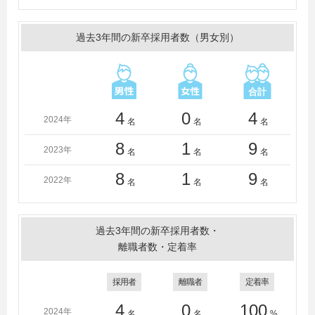
過去3年間の新卒採用者数（男女別）
4
0
4
2024年
名
名
名
8
1
9
2023年
名
名
名
8
1
9
2022年
名
名
名
過去3年間の新卒採用者数・
離職者数・定着率
採用者
離職者
定着率
4
0
100
2024年
名
名
%