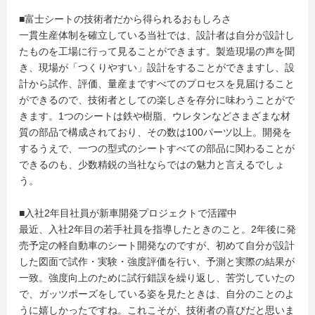
■富士シートの技術者だから得られるおもしろさ
一貫生産体制を確立している当社では、設計者は自分が設計し
たものを工場に行って見ることができます。製造現場の声を聞
き、現場が「つくりやすい」設計をすることができますし、設
計から試作、評価、量産まですべてのプロセスを見届けること
ができるので、技術者としての楽しさを存分に味わうことがで
きます。1つのシートは鉄や樹脂、ウレタンなどさまざまな材
質の部品で構成されており、その数は100パーツ以上。開発を
するうえで、一つの型式のシートすべての部品に関わることが
できるのも、少数精鋭の当社ならではの魅力と言えるでしょ
う。
■入社2年目社員が新車開発プロジェクトで活躍中
最近、入社2年目の若手社員を指導したときのこと。2年後に発
売予定の軽自動車のシート開発なのですが、初めて自分が設計
した図面で試作・実験・強度評価を行い、予測と実際の結果が
一致。強度向上のために試行錯誤を繰り返し、苦労していたの
で、ガッツポーズをしている姿を見たときは、自分のことのよ
うに嬉しかったですね。これこそが、技術者の喜びだと思いま