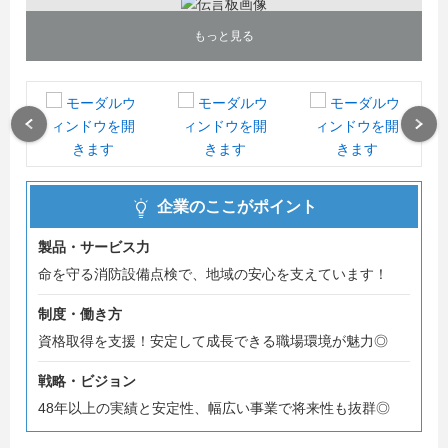
もっと見る
Previous
Next
企業のここがポイント
製品・サービス力
命を守る消防設備点検で、地域の安心を支えています！
制度・働き方
資格取得を支援！安定して成長できる職場環境が魅力◎
戦略・ビジョン
48年以上の実績と安定性、幅広い事業で将来性も抜群◎