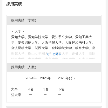
採用実績
採用実績（学校）
＜大学＞
愛知大学、愛知学院大学、愛知県立大学、愛知工業大
学、愛知淑徳大学、大阪学院大学、大阪経済法科大学、
金沢星稜大学、関西大学、金城学院大学、岐阜大学、皇
學館大学、椙山女学園大学、成蹊大学、創価大学、高岡
もっと見る
法科大学、大同大学、中京大学、中部大学、名古屋学院
大学、名古屋経済大学、名古屋芸術大学、名古屋商科大
採用実績（人数）
学、南山大学、日本福祉大学、人間環境大学、名城大
学、三重大学
2024年 2025年 2026年(予)
＜短大・高専・専門学校＞
-------------------------------------------------
専門学校日本デザイナー芸術学院（愛知）、名古屋外
大卒 4名 3名 5名
語・ホテル・ブライダル専門学校、国際調理専門学校、
短大卒 ー ー ー
東京ＩＴプログラミング＆会計専門学校名古屋校