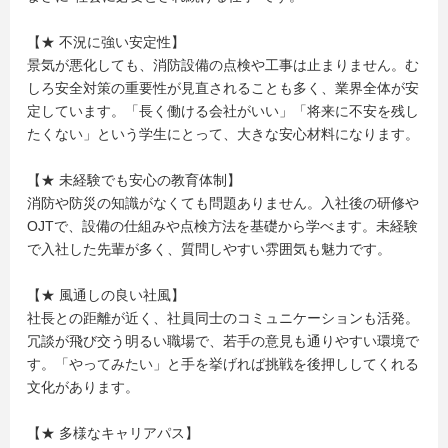
【★ 不況に強い安定性】
景気が悪化しても、消防設備の点検や工事は止まりません。む
しろ安全対策の重要性が見直されることも多く、業界全体が安
定しています。「長く働ける会社がいい」「将来に不安を残し
たくない」という学生にとって、大きな安心材料になります。
【★ 未経験でも安心の教育体制】
消防や防災の知識がなくても問題ありません。入社後の研修や
OJTで、設備の仕組みや点検方法を基礎から学べます。未経験
で入社した先輩が多く、質問しやすい雰囲気も魅力です。
【★ 風通しの良い社風】
社長との距離が近く、社員同士のコミュニケーションも活発。
冗談が飛び交う明るい職場で、若手の意見も通りやすい環境で
す。「やってみたい」と手を挙げれば挑戦を後押ししてくれる
文化があります。
【★ 多様なキャリアパス】