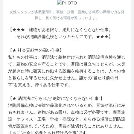
女性スタッフが多数活躍中。事務・技術・営業など幅広い職種で力を発
揮し、長く働ける環境が整っています。
【★★★ 建物がある限り、絶対になくならない仕事。
――それが消防設備点検というキャリアです。★★★】
【★ 社会貢献性の高い仕事】
私たちの仕事は、消防法で義務付けられた消防設備点検を通じ
て、建物の安全を守ることです。普段は目立ちませんが、火災
が起きた時に確実に作動する設備を維持することは、人々の命
と暮らしを守るために欠かせません。誰かの“当たり前の日
常”を支える、誇りある仕事です。
【★ 消防法に守られた“絶対になくならない仕事”】
消防設備点検は法律で義務化されているため、景気や流行に左
右されません。建物がある限り、点検は必ず必要です。商業施
設・オフィス・工場・学校・病院など、あらゆる場所に消防設
備が設置されているため、需要が途切れることはありません。
まさに“社会に必要とされ続ける仕事”です。