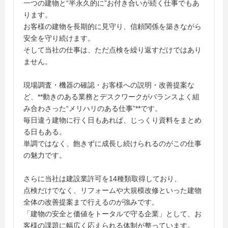
一つの建物と“半永久的に”お付き合いが続く仕事でもあ
ります。
お客様の建物を長期的に見守り、信頼関係を築きながら
安全を守り続けます。
そして当社の仕事は、ただ点検を繰り返すだけではあり
ません。
現場調査・機器の確認・お客様への説明・改善提案な
ど、**動きのある業務とデスクワークがバランスよく組
み合わさった“メリハリのある仕事”**です。
毎日違う建物に行く日もあれば、じっくり資料をまとめ
る日もある。
単調ではなく、飽きずに成長し続けられるのがこの仕事
の魅力です。
さらに当社は建設業許可を14種類取得しており、
点検だけでなく、リフォームや大規模改修といった建物
全体の改善提案まで行えるのが強みです。
「建物の安全と価値をトータルで守る企業」として、お
客様の課題に幅広く応えられる体制が整っています。