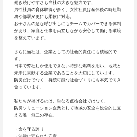
働き続けやすさも当社の大きな魅力です。
男性社員の育休取得が多く、女性社員は産休後の時短勤
務や部署変更にも柔軟に対応。
お子さんの急な呼び出しにもチームでカバーできる体制
があり、家庭と仕事を両立しながら安心して働ける環境
を整えています。
さらに当社は、企業としての社会的責任にも積極的で
す。
日本で弊社しか使用できない特殊な燃料を用い、地域と
未来に貢献する企業であることを大切にしています。
防災だけでなく、持続可能な社会づくりにも本気で向き
合っています。
私たちが掲げるのは、単なる点検会社ではなく、
防災ソリューション企業として地域の安全を総合的に支
える唯一無二の存在。
・命を守る誇り
・法律に守られた安定