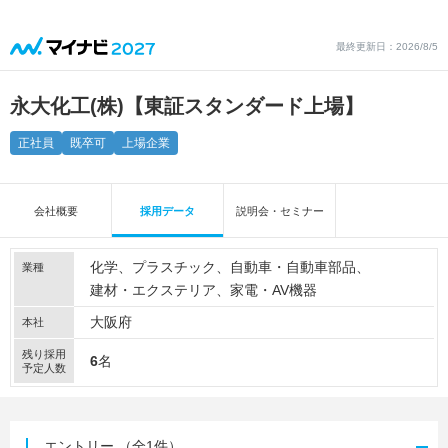
最終更新日：2026/8/5
永大化工(株)【東証スタンダード上場】
正社員
既卒可
上場企業
会社概要
採用データ
説明会・セミナー
化学
プラスチック
自動車・自動車部品
業種
建材・エクステリア
家電・AV機器
大阪府
本社
残り採用
6
名
予定人数
エントリー
（全1件）