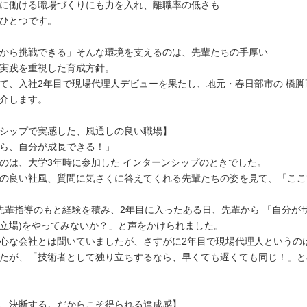
に働ける職場づくりにも力を入れ、離職率の低さも
ひとつです。
から挑戦できる」そんな環境を支えるのは、先輩たちの手厚い
実践を重視した育成方針。
て、入社2年目で現場代理人デビューを果たし、地元・春日部市の 橋脚
介します。
シップで実感した、風通しの良い職場】
ら、自分が成長できる！」
のは、大学3年時に参加した インターンシップのときでした。
の良い社風、質問に気さくに答えてくれる先輩たちの姿を見て、「ここ
先輩指導のもと経験を積み、2年目に入ったある日、先輩から 「自分が
立場)をやってみないか？」と声をかけられました。
心な会社とは聞いていましたが、さすがに2年目で現場代理人というの
たが、「技術者として独り立ちするなら、早くても遅くても同じ！」と
、決断する。だからこそ得られる達成感】