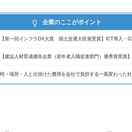
】
―
な人と旅行に行ける制度です。
企業のここがポイント
の旅行など、自由に利用できます。
負担します。
【第一回インフラDX大賞 国土交通大臣賞受賞】ICT導入・
―
与】
【建設人材育成優良企業（若年者入職促進部門）優秀賞受賞】
―
希望のスマートフォンを貸与します。
時・場所・人と出掛けた費用を会社で負担する一風変わった社員
も利用可能です。
―
―
ます。
フトドリンクが楽しめるバーカウンターがあり、
ます。