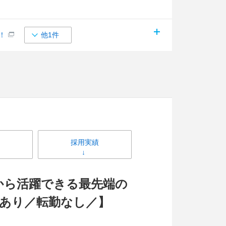
！
他1件
採用実績
手から活躍できる最先端の
寮あり／転勤なし／】