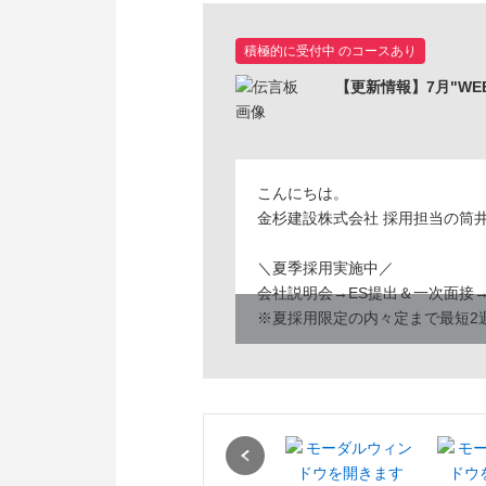
積極的に受付中 のコースあり
【更新情報】7月"WE
こんにちは。
金杉建設株式会社 採用担当の筒井
＼夏季採用実施中／
会社説明会→ES提出＆一次面接
※夏採用限定の内々定まで最短2
当社のページをご覧いただきあり
今回は、社員から特に人気の福利
建設会社では珍しい制度もありま
Previous
―――――――――――――――