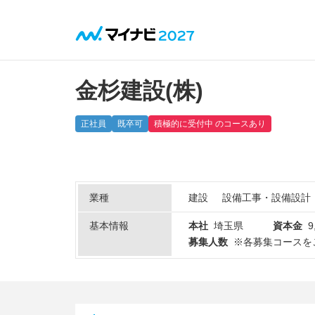
金杉建設(株)
正社員
既卒可
積極的に受付中 のコースあり
業種
建設
設備工事・設備設計
基本情報
本社
埼玉県
資本金
9
募集人数
※各募集コースを