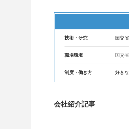
【第1位：社員（家族）旅行制度
―――――――――――――――
好きな時に、好きな場所へ、好き
一人旅、家族旅行、友人や恋人と
旅行費用は10万円を年1回会社が
技術・研究
国交省
―――――――――――――――
【第2位：最新スマートフォン貸
職場環境
国交省
―――――――――――――――
入社時に、最新のiPhoneなど
制度・働き方
好きな
仕事だけでなく、プライベートで
―――――――――――――――
【第3位：バー付き社員寮】
―――――――――――――――
会社紹介記事
当社には新築の社員寮が2棟あり
共有スペースにはアルコールやソ
社員同士の交流の場にもなってい