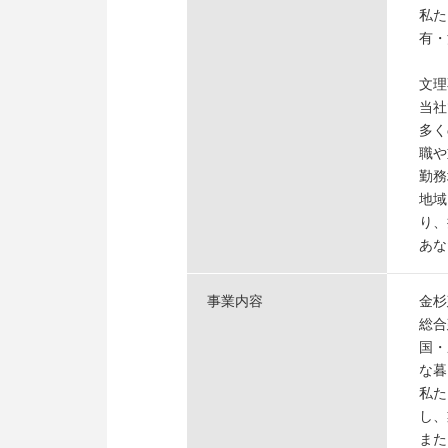
私た
有・
文理
当社
多く
職や
勤務
地域
り、
あな
事業内容
金杉
総合
国・
な暮
私た
し、
また