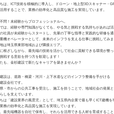
ちは、ICT技術を積極的に導入し、ドローン・地上型3Dスキャナー・G
活用することで、業務の効率化と高品質な施工を実現しています。
不問！未経験からプロフェッショナルへ。
では、経験や専門知識がなくても、やる気と挑戦する気持ちがあれば活
の社員が未経験からスタートし、先輩の丁寧な指導と実践的な研修を通
重機オペレーターとして、未来のインフラを支える仕事に挑戦してみま
地は埼玉県東部地域および隣接エリア。
に根ざしながら、最先端の技術を活かして社会に貢献できる環境が整っ
挑戦する意欲を持つ方を歓迎します！
たも、金杉建設で新たなキャリアを築きませんか？
建設は、道路・橋梁・河川・上下水道などのインフラ整備を手がける
建設会社です。
県・市からの公共工事を受注し、施工を担うことで、地域社会の発展と
らしを支えています。
ちは「建設業界の風雲児」として、埼玉県内企業で最も早くICT建機を
業務の効率化と高品質な施工を実現しています。
、最先端機器を自社で保有し、それらを活用できる人材を育成すること