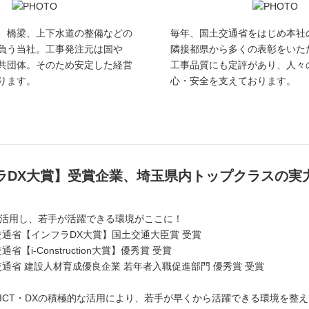
もできます♪
、橋梁、上下水道の整備などの
毎年、国土交通省をはじめ本社
―
負う当社。工事発注元は国や
隣接都県から多くの表彰をいた
共団体。そのため安定した経営
工事品質にも定評があり、人々
いますので、
ります。
心・安全を支えております。
い。
みにしています。
ラDX大賞】受賞企業、埼玉県内トップクラスの実
活用し、若手が活躍できる環境がここに！
交通省【インフラDX大賞】国土交通大臣賞 受賞
省【i-Construction大賞】優秀賞 受賞
交通省 建設人材育成優良企業 若年者入職促進部門 優秀賞 受賞
ICT・DXの積極的な活用により、若手が早くから活躍できる環境を整