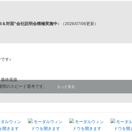
B＆対面"会社説明会積極実施中♪
（2026/07/06更新）
です♪
→最終面接
週間のスピード選考です。
もっと見る
がとうございます。
厚生ベスト3をご紹介します。
すので、ぜひご覧ください。
―