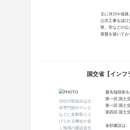
家族や友人を招いて利用すること
主に河川や道路
―――――――――――――――
公共工事を請け
県、市などの公
会社説明会や仕事体験も開催して
基盤を築いてお
興味のある方はぜひご参加くださ
皆さんとお会いできることを楽し
国交省【インフ
最先端技術を
第一回 国土
当社の取組みは土
第一回 国土交通
木専門紙やテレビ
第四回 国土
などに多数取り上
げられる機会が多
金杉建設は、
く地域の建設会社