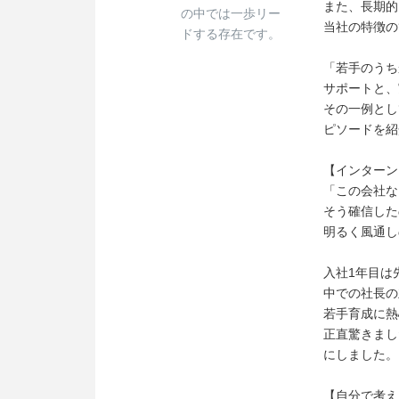
また、長期的
の中では一歩リー
当社の特徴の
ドする存在です。
「若手のうち
サポートと、
その一例とし
ピソードを紹
【インターン
「この会社な
そう確信した
明るく風通し
入社1年目は
中での社長の
若手育成に熱
正直驚きまし
にしました。
【自分で考え