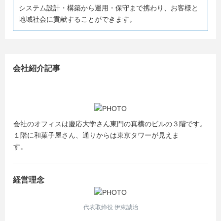
当社へのエントリーをお願いいたします。
システム設計・構築から運用・保守まで携わり、お客様と
地域社会に貢献することができます。
皆さまにお会いできるのを心より楽しみにしております！
会社紹介記事
会社のオフィスは慶応大学さん東門の真横のビルの３階です。
１階に和菓子屋さん、通りからは東京タワーが見えま
す。
経営理念
代表取締役 伊東誠治