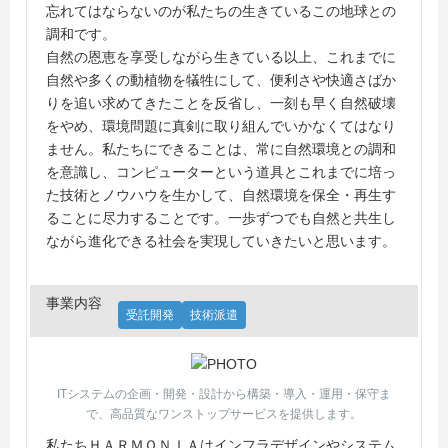
忘れてはならないのが私たちの生きているこの地球との
調和です。
自然の恩恵を享受しながら生きている以上、これまでに
自然や多くの動植物を犠牲にして、便利さや快適さばか
りを追い求めてきたことを反省し、一刻も早く自然破壊
をやめ、環境問題に真剣に取り組んでいかなくてはなり
ません。私たちにできることは、常に自然環境との調和
を意識し、コンピューターという道具とこれまでに培っ
た技術とノウハウを生かして、自然環境を保全・再生す
ることに尽力することです。一歩ずつでも自然と共生し
ながら進化できる社会を実現していきたいと思います。
事業内容
受託開発
技術派遣
ITシステムの企画・開発・設計から構築・導入・運用・保守ま
で、高品質なワンストップサービスを提供します。
私たちＨＡＲＭＯＮＩＡはインフラデザインやシステム