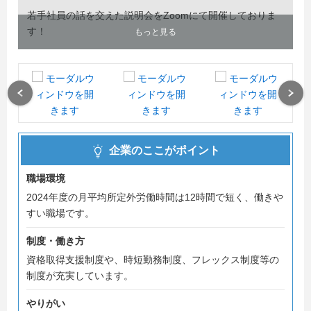
若手社員の話を交えた説明会をZoomにて開催しておりま
す！
もっと見る
選考に進みたい方に関しては、制限なく進むことができま
す。
一次面接はリモートで実施します。
Previous
Next
皆さまのご都合に合わせて、お話できる機会を準備いたし
ます！
企業のここがポイント
◆IT業界で働きたい！
◆文系だけどチャレンジしたい！
職場環境
◆ボランティア活動やSDGsに興味がある！
2024年度の月平均所定外労働時間は12時間で短く、働きや
◆仕事人間ではなく人間力を付けていきたい！！
すい職場です。
◆学歴に関係なく実力を評価してもらいたい！
◆アットホームな会社で働きたい！
制度・働き方
◆選考に進んで採用担当者と話してみたい！
資格取得支援制度や、時短勤務制度、フレックス制度等の
◆内定は持っているけどなんとなくしっくりこない！
制度が充実しています。
上記にひとつでも当てはまる方は
やりがい