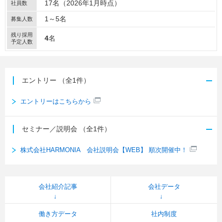
17名（2026年1月時点）
社員数
1～5名
募集人数
残り採用
4
名
予定人数
エントリー
（全1件）
エントリーはこちらから
セミナー／説明会
（全1件）
株式会社HARMONIA 会社説明会【WEB】 順次開催中！
会社紹介記事
会社データ
働き方データ
社内制度