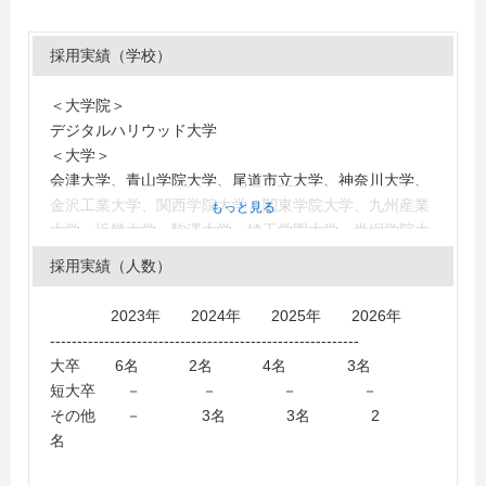
採用実績（学校）
＜大学院＞
デジタルハリウッド大学
＜大学＞
会津大学、青山学院大学、尾道市立大学、神奈川大学、
金沢工業大学、関西学院大学、関東学院大学、九州産業
もっと見る
大学、近畿大学、駒澤大学、埼玉学園大学、尚絅学院大
学、城西国際大学、専修大学、多摩大学、千葉工業大
採用実績（人数）
学、中央大学、デジタルハリウッド大学、東海大学、東
京造形大学、東洋大学、徳島文理大学、二松学舎大学、
2023年 2024年 2025年 2026年
日本大学、文教大学、法政大学、松本大学、明星大学、
---------------------------------------------------------
山梨学院大学、立命館大学、流通経済大学（茨城）、麗
大卒 6名 2名 4名 3名
澤大学、早稲田大学、龍谷大学、神奈川工科大学
短大卒 － － － －
＜短大・高専・専門学校＞
その他 － 3名 3名 2
青山製図専門学校、大原ビジネス公務員専門学校池袋
名
校、関東職業能力開発大学校（専門課程）、熊本電子ビ
ジネス専門学校、情報科学専門学校、東京デザイン専門