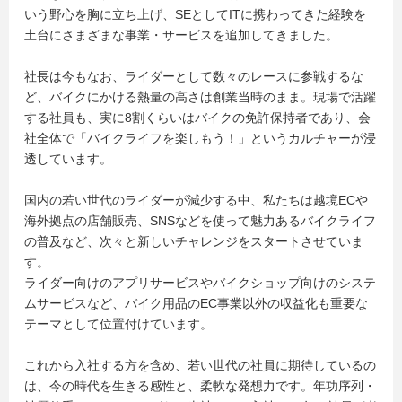
いう野心を胸に立ち上げ、SEとしてITに携わってきた経験を
土台にさまざまな事業・サービスを追加してきました。
社長は今もなお、ライダーとして数々のレースに参戦するな
ど、バイクにかける熱量の高さは創業当時のまま。現場で活躍
する社員も、実に8割くらいはバイクの免許保持者であり、会
社全体で「バイクライフを楽しもう！」というカルチャーが浸
透しています。
国内の若い世代のライダーが減少する中、私たちは越境ECや
海外拠点の店舗販売、SNSなどを使って魅力あるバイクライフ
の普及など、次々と新しいチャレンジをスタートさせていま
す。
ライダー向けのアプリサービスやバイクショップ向けのシステ
ムサービスなど、バイク用品のEC事業以外の収益化も重要な
テーマとして位置付けています。
これから入社する方を含め、若い世代の社員に期待しているの
は、今の時代を生きる感性と、柔軟な発想力です。年功序列・