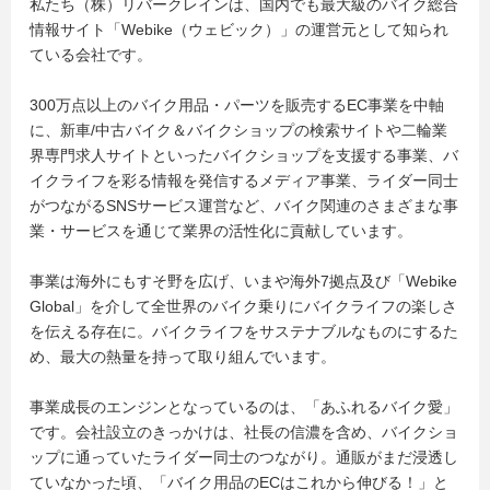
私たち（株）リバークレインは、国内でも最大級のバイク総合
情報サイト「Webike（ウェビック）」の運営元として知られ
ている会社です。
300万点以上のバイク用品・パーツを販売するEC事業を中軸
に、新車/中古バイク＆バイクショップの検索サイトや二輪業
界専門求人サイトといったバイクショップを支援する事業、バ
イクライフを彩る情報を発信するメディア事業、ライダー同士
がつながるSNSサービス運営など、バイク関連のさまざまな事
業・サービスを通じて業界の活性化に貢献しています。
事業は海外にもすそ野を広げ、いまや海外7拠点及び「Webike
Global」を介して全世界のバイク乗りにバイクライフの楽しさ
を伝える存在に。バイクライフをサステナブルなものにするた
め、最大の熱量を持って取り組んでいます。
事業成長のエンジンとなっているのは、「あふれるバイク愛」
です。会社設立のきっかけは、社長の信濃を含め、バイクショ
ップに通っていたライダー同士のつながり。通販がまだ浸透し
ていなかった頃、「バイク用品のECはこれから伸びる！」と