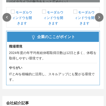
バイクライフの魅力をもっと広めたい！
そんな熱い想いを抱き、バイク好きの社員が意見を出し合
い、
事業・サービスを進化させています。
Previous
Next
必要なのは、「バイクが好き！」という気持ちのみ。
バイクライフを一緒に語れるみなさんのエントリーをお待
企業のここがポイント
ちしています！
職場環境
2024年度の年平均有給休暇取得日数は12日と多く、休暇を
取得しやすい環境です。
やりがい
ITとAIを積極的に活用し、スキルアップにも繋がる環境で
す。
会社紹介記事