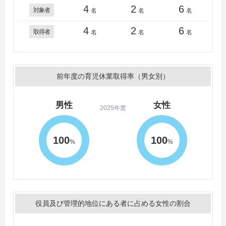
4
2
6
対象者
名
名
名
4
2
6
取得者
名
名
名
前年度の育児休業取得率（男女別）
男性
女性
2025年度
100
100
%
%
役員及び管理的地位にある者に占める女性の割合