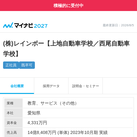
積極的に受付中
最終更新日：2026/8/5
(株)レインボー【上地自動車学校／西尾自動車
学校】
正社員
既卒可
会社概要
採用データ
説明会・セミナー
教育
サービス（その他）
業種
愛知県
本社
4,331万円
資本金
14億8,408万円 (単体) 2023年10月期 実績
売上高