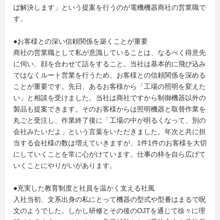
ば解決します」という提案を行うのが電機機器商社の営業職で
す。
●お客様との深い信頼関係を築くことが重要
商社の営業職として私が意識していることは、なるべく得意先
に伺い、顔を合わせて話をすること。当社は基本的に飛び込み
ではなくルート営業を行うため、お客様との信頼関係を深める
ことが重要です。先日、あるお客様から「工場の照明を変えた
い」と相談を受けました。当社は商社ですから制御機器以外の
製品も提案できます。そのお客様からは照明機器と取替作業を
丸ごと受注し、作業終了後に「工場の中が明るくなって、別の
会社みたいだよ」という言葉をいただきました。年次と共に担
当する会社様の数は増えていきますが、1件1件のお客様を大切
にしていくことを常に心がけています。仕事の枠を自ら広げて
いくことにやりがいがあります。
●充実した教育制度と社員を温かく支える社風
入社当初、文系出身の私にとって機器の型式や型番はまるで呪
文のようでした。しかし研修とその後のOJTを通じて徐々に理