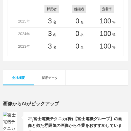
採用者
離職者
定着率
3
0
100
2025年
名
名
%
3
0
100
2024年
名
名
%
3
0
100
2023年
名
名
%
会社概要
採用データ
画像からAIがピックアップ
富士電機テクニカ(株)【富士電機グループ】の画
像と似た雰囲気の画像から企業をおすすめしていま