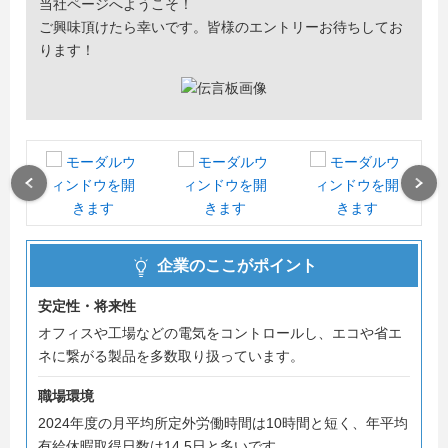
当社ページへようこそ！
ご興味頂けたら幸いです。皆様のエントリーお待ちしてお
ります！
Previous
Next
企業のここがポイント
安定性・将来性
オフィスや工場などの電気をコントロールし、エコや省エ
ネに繋がる製品を多数取り扱っています。
職場環境
2024年度の月平均所定外労働時間は10時間と短く、年平均
有給休暇取得日数は14.5日と多いです。