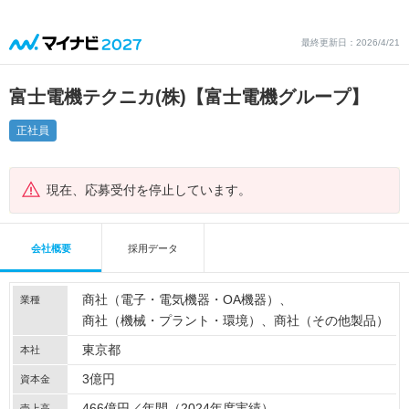
最終更新日：2026/4/21
富士電機テクニカ(株)【富士電機グループ】
正社員
現在、応募受付を停止しています。
会社概要
採用データ
商社（電子・電気機器・OA機器）
業種
商社（機械・プラント・環境）
商社（その他製品）
東京都
本社
3億円
資本金
466億円／年間（2024年度実績）
売上高