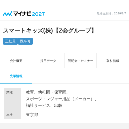
最終更新日：2026/8/7
スマートキッズ(株)【Z会グループ】
正社員
既卒可
会社概要
採用データ
説明会・セミナー
取材情報
先輩情報
教育
幼稚園・保育園
業種
スポーツ・レジャー用品（メーカー）
福祉サービス
出版
東京都
本社