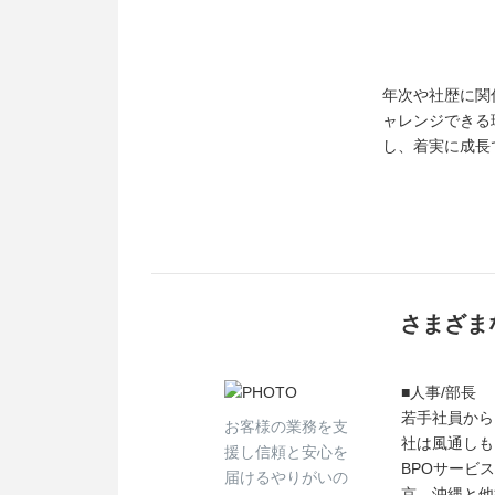
年次や社歴に関
ャレンジできる
し、着実に成長
さまざま
■人事/部長
若手社員から
お客様の業務を支
社は風通しも
援し信頼と安心を
BPOサービ
届けるやりがいの
京、沖縄と他