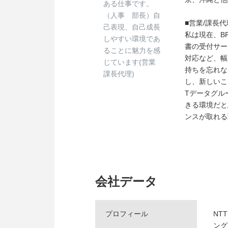
ある仕事です。
（人事 部長）自
■営業/課長代
己表現、自己成長
私は現在、B
しやすい環境であ
書の受付サー
ることに魅力を感
対応など、幅
じています(営業
持ちを忘れな
課長代理)
し、新しいこ
Tデータグル
きる環境だと
ンスが取れる
会社データ
プロフィール
NT
ング