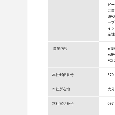
ビー
に事
BP
ープ
イン
産性
事業内容
■情
■B
■コ
本社郵便番号
870
本社所在地
大分
本社電話番号
097