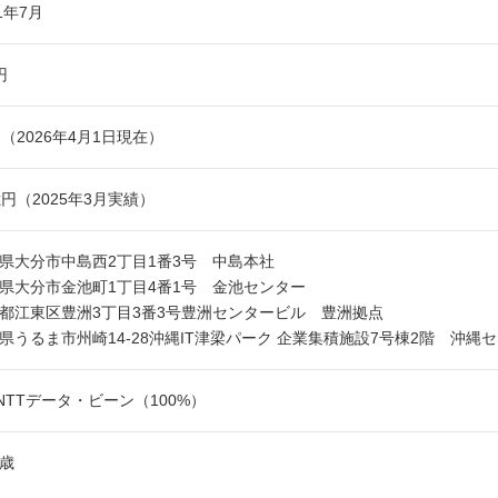
11年7月
円
名（2026年4月1日現在）
億円（2025年3月実績）
県大分市中島西2丁目1番3号 中島本社
県大分市金池町1丁目4番1号 金池センター
都江東区豊洲3丁目3番3号豊洲センタービル 豊洲拠点
県うるま市州崎14-28沖縄IT津梁パーク 企業集積施設7号棟2階 沖縄
)NTTデータ・ビーン（100%）
8歳