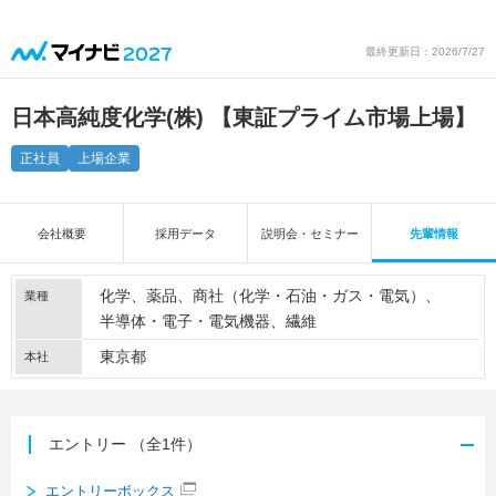
最終更新日：2026/7/27
日本高純度化学(株) 【東証プライム市場上場】
正社員
上場企業
会社概要
採用データ
説明会・セミナー
先輩情報
化学
薬品
商社（化学・石油・ガス・電気）
業種
半導体・電子・電気機器
繊維
東京都
本社
エントリー
（全1件）
エントリーボックス