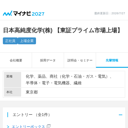
最終更新日：2026/7/27
日本高純度化学(株) 【東証プライム市場上場】
正社員
上場企業
会社概要
採用データ
説明会・セミナー
先輩情報
化学
薬品
商社（化学・石油・ガス・電気）
業種
半導体・電子・電気機器
繊維
東京都
本社
エントリー
（全1件）
エントリーボックス