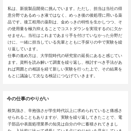
私は、新規製品開発に挑んでいます。ただし、担当は当社の得
意分野であるめっき液ではなく、めっき後の後処理に用いる薬
品です。後工程用の薬剤は、金めっきの特性を生かしつつ、そ
の使用量を極力抑えることでコストダウンを実現するのに欠か
せません。当社はこれまであまり手を付けていなかった分野だ
けに、一緒に担当している先輩とともに手探りの中で実験を繰
り返しています。
仕事の進め方は、大学院時代の研究室の延長にあると感じてい
ます。資料を読み解いて調査を繰り返し、検討すべき手法があ
れば周囲との相談を経て新しい実験を行った上で、その結果を
もとに議論して次なる検証につなげていきます。
今の仕事のやりがい
根気強さ、辛抱強さが学生時代以上に求められていると痛感さ
せられることもありますが、実験を繰り返してきたことで、電
子部品や表面処理業界の知見は自分の中に蓄積されてきまし
た。入社前に比べて成長している点にやりがいを見出していま