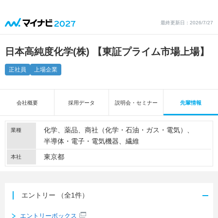
最終更新日：2026/7/27
日本高純度化学(株) 【東証プライム市場上場】
正社員
上場企業
会社概要
採用データ
説明会・セミナー
先輩情報
化学
薬品
商社（化学・石油・ガス・電気）
業種
半導体・電子・電気機器
繊維
東京都
本社
エントリー
（全1件）
エントリーボックス