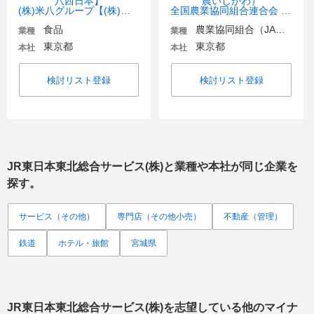
(株)米八グループ【(株)米八東日本、(株)米八西日本】
全国農業協同組合連合会 石川県本部（JA全農いしかわ）
食品
農業協同組合（JA金融機関含む）
業種
業種
東京都
東京都
本社
本社
検討リスト登録
検討リスト登録
JR東日本東北総合サービス(株)
と業種や本社が同じ企業を
探す。
サービス（その他）
専門店（その他小売）
不動産（管理）
鉄道
ホテル・旅館
宮城県
JR東日本東北総合サービス(株)
を志望している他のマイナ