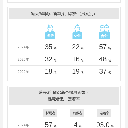
テル専門学校、東京ＩＴプログラミング＆会計専門学校
仙台校、専門学校東京ホスピタリティ・アカデミー、東
過去3年間の新卒採用者数（男女別）
京法律公務員専門学校仙台校、東北外語ビジネス専門学
校、ＭＣＬ盛岡公務員法律専門学校、山形県立米沢女子
短期大学
35
22
57
2024年
名
名
名
32
16
48
2023年
名
名
名
18
19
37
2022年
名
名
名
過去3年間の新卒採用者数・
離職者数・定着率
採用者
離職者
定着率
57
4
93.0
2024年
名
名
%