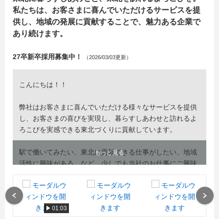
私たちは、お客さまに喜んでいただけるサービスを提
供し、地域の発展に貢献することで、魅力ある企業で
あり続けます。
27卒新卒採用募集中！
（2026/03/03更新）
こんにちは！！
弊社はお客さまに喜んでいただける様々なサービスを提供
し、お客さまの喜びを実現し、暮らすしあわせと訪れるよ
ろこびを実感できる東北づくりに貢献しています。
駅で働いてみたい、東北に貢献できる仕事がしたい、地域
もっと見る
活性に興味がある…など、少しでも当社のお仕事にご興味
のある方は、ぜひエントリーをお願いいたします！！
https://www.livit.jregroup.ne.jp/company/recruit/guideline
Previous
Next
【採用に関するお問い合わせ先】
01:03