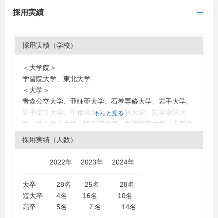
採用実績
採用実績（学校）
＜大学院＞
学習院大学、東北大学
＜大学＞
青森公立大学、亜細亜大学、石巻専修大学、岩手大学、
岩手県立大学、宇都宮大学、桜美林大学、関東学院大
もっと見る
学、共立女子大学、國學院大學、尚絅学院大学、上智大
学、成城大学、洗足学園音楽大学、仙台大学、仙台白百
採用実績（人数）
合女子大学、高崎経済大学、拓殖大学、東海大学、東北
学院大学、東北芸術工科大学、東北工業大学、東北福祉
2022年 2023年 2024年
大学、東北文化学園大学、日本大学、福島大学、北海道
-------------------------------------------------
教育大学、宮城大学、宮城学院女子大学、宮城教育大
大卒 28名 25名 28名
学、山形大学、立正大学
短大卒 4名 16名 10名
＜短大・高専・専門学校＞
高卒 5名 ７名 14名
仙台大原簿記情報公務員専門学校、仙台ＹＭＣＡ国際ホ