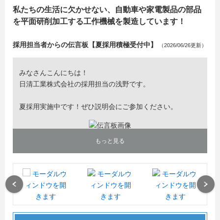
私たちの生活に欠かせない、自動車や家電製品の部品
を平面研削加工する工作機械を製造しています！
採用担当者からの伝言板【夏採用積極受付中】
（2026/06/26更新）
みなさんこんにちは！
日清工業株式会社の採用担当の浅野です。
夏採用実施中です！ぜひ説明会にご参加ください。
もっと見る
Previous
Next