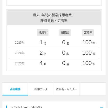
過去3年間の新卒採用者数・
離職者数・定着率
採用者
離職者
定着率
1
0
100
2025年
名
名
%
2
0
100
2024年
名
名
%
4
0
100
2023年
名
名
%
会社概要
採用データ
説明会・セミナー
エントリー
（全1件）