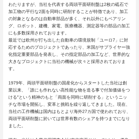
わたりますが、当社を代表する両頭平面研削盤は2枚の砥石で
加工物の平行な2面を同時に研削することが特徴であり、加工
の対象となるのは自動車部品が多く、それ以外にもベアリン
グ、ロボット、建機、家電、医療機器、測定器等の部品の加工
にも多数採用されております。
最近では欧州が打ち出した自動車の環境規制「ユーロ7」に対
応するためのプロジェクトであったり、米国がサプライヤー強
化指定重要部品を発表し、その指定部品の加工など、世界的な
大きなプロジェクトに当社の機械が次々と採用されておりま
す。
1979年、両頭平面研削盤の国産化からスタートした当社は創
業以来、「誰にも作れない高性能な物を造る事で付加価値をつ
ける″という精神のもと「両面を同時に研削する」というニッ
チな市場を開拓し、変革と挑戦を繰り返してきました。現在、
当社の工作機械は国内はもとより海外27カ国で使われており、
両頭平面研削盤に於いては世界有数のシェアを持つまでになり
ました。