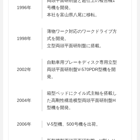
両頭平面研削盤と超仕上の複合機1
1996年
号機を開発。
本社を富山県八尾に移転。
薄物ワーク対応のワークドライブ方
1998年
式を開発。
立型両頭平面研削盤に搭載。
自動車用ブレーキディスク専用立型
2002年
両頭平面研削盤V-570PDR型機を開
発。
箱型ベッドにクイル式主軸を搭載し
2004年
た高剛性構造横型両頭平面研削盤H
型機を開発。
2006年
V-5型機、500号機を出荷。