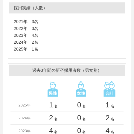
学、神戸大学、奈良女子大学、慶應義塾大学
採用実績（人数）
＜短大・高専・専門学校＞
富山高等専門学校、富山短期大学、北陸職業能力開発大
2021年 3名
学校（専門課程）、富山大原簿記公務員医療専門学校、
2022年 3名
富山県技術専門学院
2023年 4名
石川職業能力開発短期大学校
2024年 2名
青島大学
2025年 1名
過去3年間の新卒採用者数（男女別）
1
0
1
2025年
名
名
名
2
0
2
2024年
名
名
名
4
0
4
2023年
名
名
名