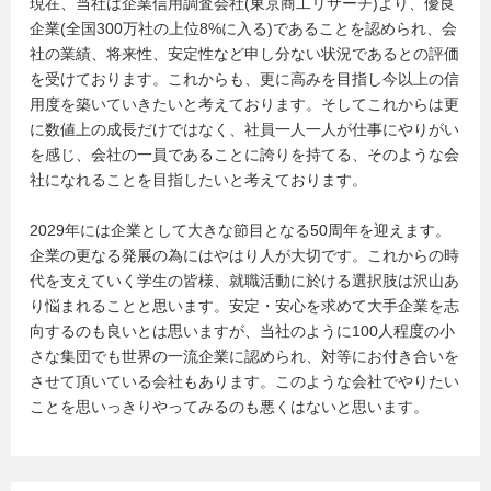
現在、当社は企業信用調査会社(東京商工リサーチ)より、優良
企業(全国300万社の上位8%に入る)であることを認められ、会
社の業績、将来性、安定性など申し分ない状況であるとの評価
を受けております。これからも、更に高みを目指し今以上の信
用度を築いていきたいと考えております。そしてこれからは更
に数値上の成長だけではなく、社員一人一人が仕事にやりがい
を感じ、会社の一員であることに誇りを持てる、そのような会
社になれることを目指したいと考えております。
2029年には企業として大きな節目となる50周年を迎えます。
企業の更なる発展の為にはやはり人が大切です。これからの時
代を支えていく学生の皆様、就職活動に於ける選択肢は沢山あ
り悩まれることと思います。安定・安心を求めて大手企業を志
向するのも良いとは思いますが、当社のように100人程度の小
さな集団でも世界の一流企業に認められ、対等にお付き合いを
させて頂いている会社もあります。このような会社でやりたい
ことを思いっきりやってみるのも悪くはないと思います。