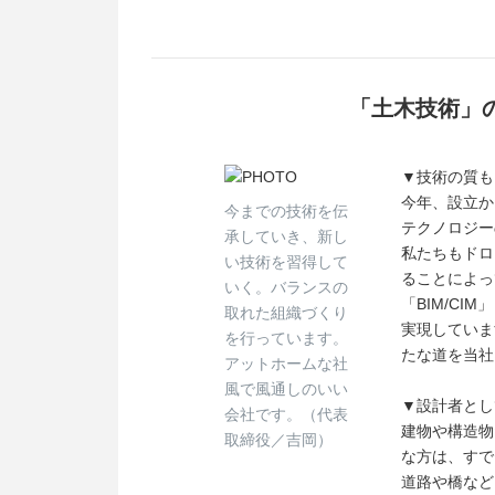
「土木技術」
▼技術の質も
今年、設立か
今までの技術を伝
テクノロジー
承していき、新し
私たちもドロ
い技術を習得して
ることによっ
いく。バランスの
「BIM/C
取れた組織づくり
実現していま
を行っています。
たな道を当社
アットホームな社
風で風通しのいい
▼設計者とし
会社です。（代表
建物や構造物
取締役／吉岡）
な方は、すで
道路や橋など