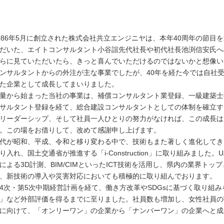
86年5月に創立された株式会社共立エンジニヤは、本年40周年の節目
だいた、エイトコンサルタント小谷誼先代社長や初代社長池渕信安氏へ
らに見ていただいたら、きっと喜んでいただけるのではないかと想像い
ンサルタントからの外注が主な事業でしたが、40年を経た今では自社
た企業として成長してまいりました。
から始まった当社の事業は、補償コンサルタント業登録、一級建築士
サルタント登録を経て、総合建設コンサルタントとしての体制を確立す
リーダーシップ、そして社員一人ひとりの努力がなければ、この成長は
。この場をお借りして、改めて感謝申し上げます。
が昭和、平成、令和と移り変わる中で、技術もまた著しく進化してき
り入れ、国土交通省が推進する「i-Construction」に取り組みました
による3D計測、BIM/CIMといったICT技術を活用し、県内の業界ト
、新技術の導入や災害対応においても積極的に取り組んでおります。
次・第5次中期経営計画を経て、働き方改革やSDGsに基づく取り組
」など外部評価を得るまでに至りました。社員数も増加し、女性社員の
に向けて、「オンリーワン」の企業から「ナンバーワン」の企業へと成