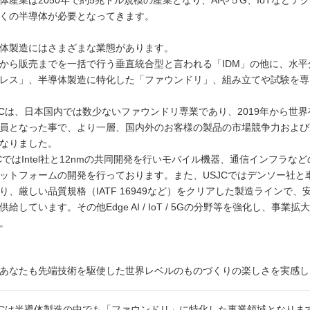
体産業は2050年で約5兆ドル規模の産業となり、AIや５G、IoTなど
くの半導体が必要となってきます。
体製造にはさまざまな業態があります。
から販売までを一括で行う垂直統合型と言われる「IDM」の他に、水
レス」、半導体製造に特化した「ファウンドリ」、組み立てや試験を専門
JCは、日本国内では数少ないファウンドリ専業であり、2019年から世
員となった事で、より一層、国内外のお客様の製品の市場競争力および
なりました。
CではIntel社と12nmの共同開発を行いモバイル機器、通信インフラ
ットフォームの開発を行っております。また、USJCではデンソー社と
り、厳しい品質規格（IATF 16949など）をクリアした製造ラインで
供給しています。その他Edge AI / IoT / 5Gの分野等を強化し、
。
あなたも先端技術を駆使した世界レベルのものづくりの楽しさを実感し
JCは半導体製造の中でも「ファウンドリ」に特化した事業領域となりま