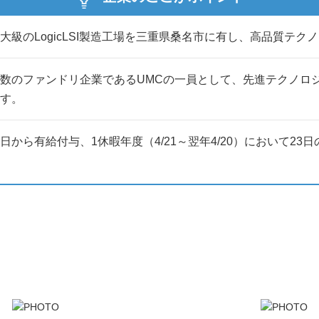
大級のLogicLSI製造工場を三重県桑名市に有し、高品質テ
数のファンドリ企業であるUMCの一員として、先進テクノロ
す。
日から有給付与、1休暇年度（4/21～翌年4/20）において2