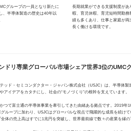
にUMCグループの一員となり新たに
長期就業ができる支援制度があ
し、半導体製造の歴史は40年以
暇、育児休暇、育児短時間勤務
。
績も多くあり、仕事と家庭が両
長く働ける環境です。
ンドリ専業グローバル市場シェア世界3位のUMC
テッド・セミコンダクター・ジャパン株式会社（USJC）は、半導体製
やアイデアをカタチにし、社会の“モノづくり”の根幹を支えています。
かつて富士通の半導体事業を牽引してきた由緒ある拠点です。2019年
Cグループに加わり、USJCはグローバルな視点で飛躍的な成長を続けて
プ全体の売上高はすでに1兆円を突破し、世界最前線で数々の産業を縁