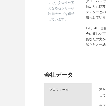
グローバルで
ンで、安全性の要
Intelと
となるセンサーや
デンソーとの
制御チップを供給
格化していま
しています。
IoT、AI
会の新しい可
あなたの力が
私たちと一緒
会社データ
プロフィール
私た
して