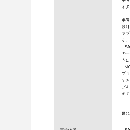
半導
す多
半導
設計
ァブ
す。
US
の一
うに
UM
プラ
てお
プを
ます
是非
事業内容
US