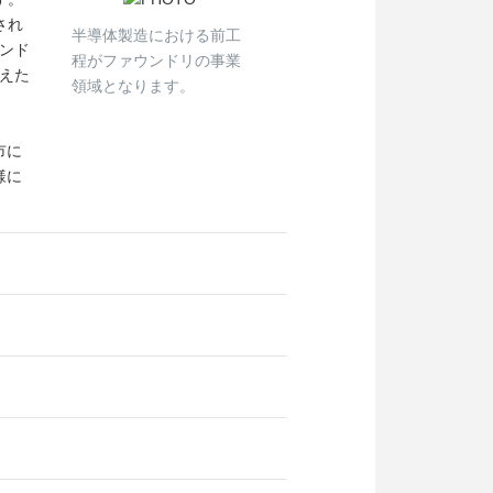
され
半導体製造における前工
ンド
程がファウンドリの事業
えた
領域となります。
市に
様に