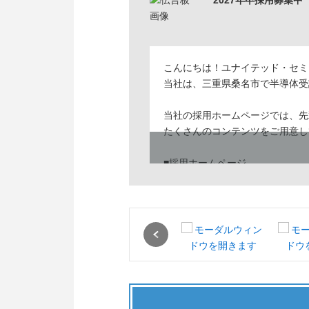
2027年卒採用募集中
こんにちは！ユナイテッド・セミ
当社は、三重県桑名市で半導体受
当社の採用ホームページでは、先
たくさんのコンテンツをご用意し
■採用ホームページ
https://recruit.usjpc.com/
Previous