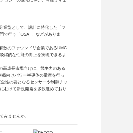
テクノロジーの進化に伴い、今後ますま
平分業型として、設計に特化した「フ
で行う「OSAT」などがありま
界有数のファウンドリ企業であるUMC
飛躍的な性能の向上を実現できるよ
などの高成長市場向けに、競争力のある
車載向けパワー半導体の量産を行っ
、安全性の要となるセンサーや制御チッ
事業拡大にむけて新規開発を多数進めており
てみませんか。
す。